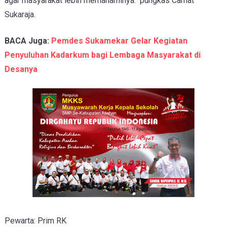
agar masyarakat lebih memahaminya." pungkas Camat
.
Sukaraja
BACA Juga:
Pemdes Sukamekar Gelar Kegiatan
Penyuluhan Kadarkum bagi Lembaga Masyarakat di
Desanya
Pewarta: Prim RK