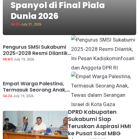
Spanyol di Final Piala
Dunia 2026
GAZA
July 21, 2026
Pengurus SMSI Sukabumi
2025-2028 Resmi Dilantik,
Ini Pesan Kadiskominfosan
NEWS
July 19, 2026
dan Anggota DPR RI
Empat Warga Palestina,
Termasuk Seorang Anak,
Tewas dalam Serangan
GAZA
July 19, 2026
Israel di Kota Gaza
DPRD Kabupaten
Sukabumi Siap
Teruskan Aspirasi HMI
ke Pusat Soal MBG