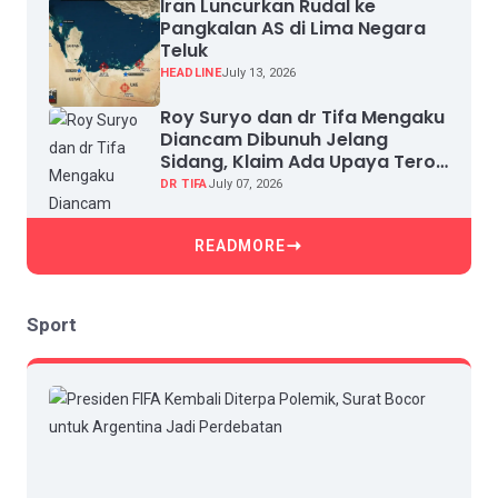
Iran Luncurkan Rudal ke
Pangkalan AS di Lima Negara
Teluk
HEADLINE
July 13, 2026
Roy Suryo dan dr Tifa Mengaku
Diancam Dibunuh Jelang
Sidang, Klaim Ada Upaya Teror
dan Intimidasi
DR TIFA
July 07, 2026
READMORE
Sport