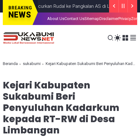
Iran Luncurkan Rudal ke Pangkalan AS di Lima Negara Teluk
H
BREAKING
NEWS
About Us
Contact Us
Sitemap
Disclaimer
Privacy
Zona
Beranda
sukabumi
Kejari Kabupaten Sukabumi Beri Penyuluhan Kadarkum kepada RT-RW di Desa Limbangan
Kejari Kabupaten
Sukabumi Beri
Penyuluhan Kadarkum
kepada RT-RW di Desa
Limbangan