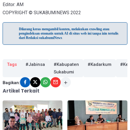
Editor: AM
COPYRIGHT © SUKABUMINEWS 2022
Dilarang keras mengambil konten, melakukan crawling atau
pengindeksan otomatis untuk AI di situs web ini tanpa izin tertulis
dari Redaksi sukabumiNews
Tags
#Jabinsa
#Kabupaten
#Kadarkum
#Kej
Sukabumi
Bagikan:
Artikel Terkait