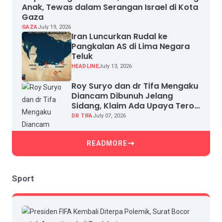
Anak, Tewas dalam Serangan Israel di Kota
Gaza
GAZA
July 19, 2026
Iran Luncurkan Rudal ke
Pangkalan AS di Lima Negara
Teluk
HEADLINE
July 13, 2026
Roy Suryo dan dr Tifa Mengaku
Diancam Dibunuh Jelang
Sidang, Klaim Ada Upaya Teror
dan Intimidasi
DR TIFA
July 07, 2026
READMORE
Sport