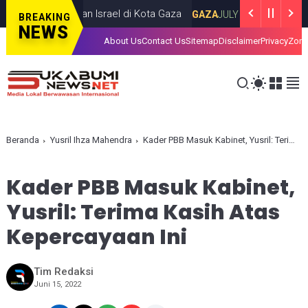
am Serangan Israel di Kota Gaza
Iran Lun
GAZA
JULY 19, 2026
BREAKING
NEWS
About Us
Contact Us
Sitemap
Disclaimer
Privacy
Zona
Beranda
Yusril Ihza Mahendra
Kader PBB Masuk Kabinet, Yusril: Terima Kasih Atas Kepercayaan Ini
Kader PBB Masuk Kabinet,
Yusril: Terima Kasih Atas
Kepercayaan Ini
Tim Redaksi
Juni 15, 2022