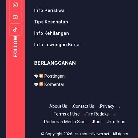
Info Peristiwa
Tips Kesehatan
Info Kehilangan
FOLLOW
Info Lowongan Kerja
BERLANGGANAN
Postingan
Komentar
About Us
Contact Us
Privacy
Terms of Use
Tim Redaksi
Pedoman Media Siber
Karir
Info Iklan
© Copyright
2026
-
sukabumiNews.net
- All rights