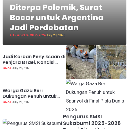
Diterpa Polemik, Surat
Bocor untuk Argentina
Jadi Perdebatan
FIA-WORLD-CUP-2026
July 28, 2026
Jadi Korban Penyiksaan di
Penjara Israel, Kondisi
Dokter Palestina Terus
GAZA
July 26, 2026
Memburuk
Warga Gaza Beri
Dukungan Penuh untuk
Spanyol di Final Piala
GAZA
July 21, 2026
Dunia 2026
Pengurus SMSI
Sukabumi 2025-2028