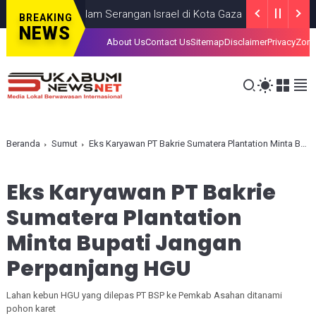
, Tewas dalam Serangan Israel di Kota Gaza
GAZA
JULY 19, 2026
BREAKING
NEWS
About Us
Contact Us
Sitemap
Disclaimer
Privacy
Zona
Beranda
Sumut
Eks Karyawan PT Bakrie Sumatera Plantation Minta Bupati Jangan Perpanjang HGU
Eks Karyawan PT Bakrie
Sumatera Plantation
Minta Bupati Jangan
Perpanjang HGU
Lahan kebun HGU yang dilepas PT BSP ke Pemkab Asahan ditanami
pohon karet