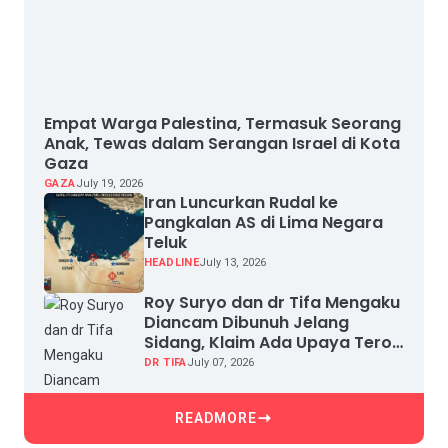
Empat Warga Palestina, Termasuk Seorang
Anak, Tewas dalam Serangan Israel di Kota
Gaza
GAZA
July 19, 2026
Iran Luncurkan Rudal ke
Pangkalan AS di Lima Negara
Teluk
HEADLINE
July 13, 2026
Roy Suryo dan dr Tifa Mengaku
Diancam Dibunuh Jelang
Sidang, Klaim Ada Upaya Teror
dan Intimidasi
DR TIFA
July 07, 2026
READMORE