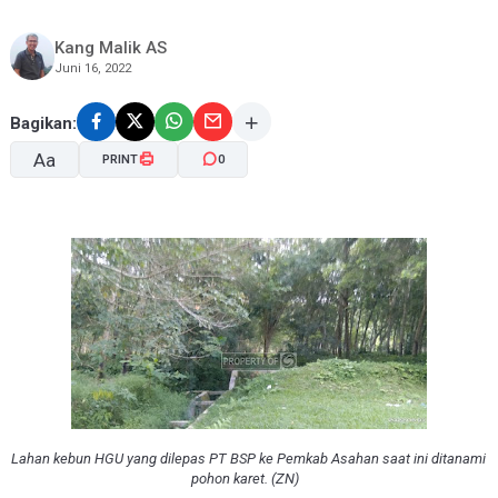
Kang Malik AS
Juni 16, 2022
Bagikan:
Aa
PRINT
0
A-
A+
Lahan kebun HGU yang dilepas PT BSP ke Pemkab Asahan saat ini ditanami
pohon karet. (ZN)