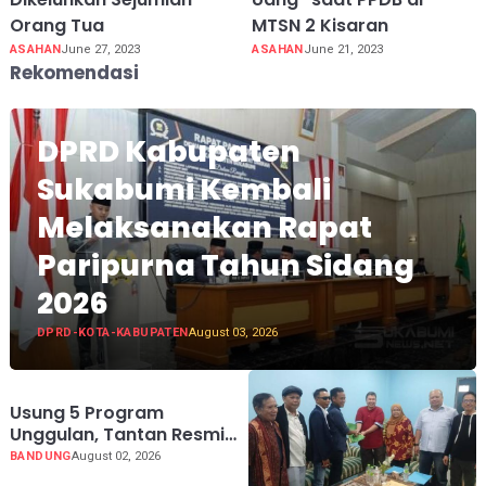
Orang Tua
MTSN 2 Kisaran
ASAHAN
June 27, 2023
ASAHAN
June 21, 2023
Rekomendasi
DPRD Kabupaten
Sukabumi Kembali
Melaksanakan Rapat
Paripurna Tahun Sidang
2026
DPRD-KOTA-KABUPATEN
August 03, 2026
Usung 5 Program
Unggulan, Tantan Resmi
Mendaftar Calon Ketua
BANDUNG
August 02, 2026
PWI Jabar 2026-2031