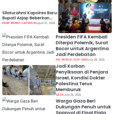
Silaturahmi Kapolres Baru:
Bupati Asjap Beberkan
Kondisi Geografis dan
AKBP BENNY CAHYADI
August 01, 2026
Potensi Kabupaten
Sukabumi
Presiden FIFA Kembali
Diterpa Polemik, Surat
Bocor untuk Argentina
Jadi Perdebatan
FIA-WORLD-CUP-2026
July 28, 2026
Jadi Korban
Penyiksaan di Penjara
Israel, Kondisi Dokter
Palestina Terus
Memburuk
GAZA
July 26, 2026
Warga Gaza Beri
Dukungan Penuh untuk
Spanyol di Final Piala