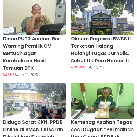
Dinas PUTR Asahan Beri
Oknum Pegawai BWSS II
Warning Pemilik CV
Terkesan Halang-
Bertuah agar
Halangi Tugas Jurnalis,
Kembalikan Hasil
Sebut UU Pers Nomor 11
Temuan BPK
ASAHAN
July 07, 2023
ASAHAN
July 11, 2023
Diduga Sarat KKN, PPDB
Kemenag Asahan Tegas
Online di SMAN 1 Kisaran
soal Dugaan “Permainan
Dikeluhkan Sejumlah
Uang” saat PPDB di