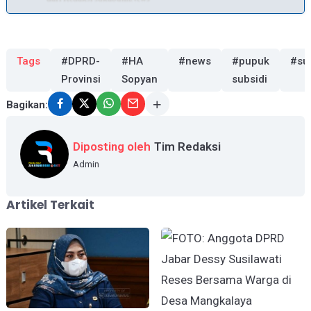
Tags
#DPRD-
#HA
#news
#pupuk
#su
Provinsi
Sopyan
subsidi
Bagikan:
Diposting oleh
Tim Redaksi
Admin
Artikel Terkait