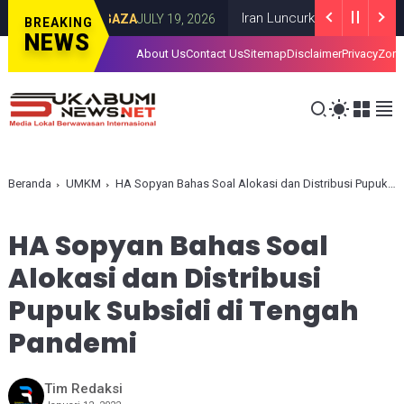
Kota Gaza
Iran Luncurkan Rudal ke Pangkal
GAZA
JULY 19, 2026
BREAKING
NEWS
About Us
Contact Us
Sitemap
Disclaimer
Privacy
Zona
Beranda
UMKM
HA Sopyan Bahas Soal Alokasi dan Distribusi Pupuk Subsidi di Tengah Pandemi
HA Sopyan Bahas Soal
Alokasi dan Distribusi
Pupuk Subsidi di Tengah
Pandemi
Tim Redaksi