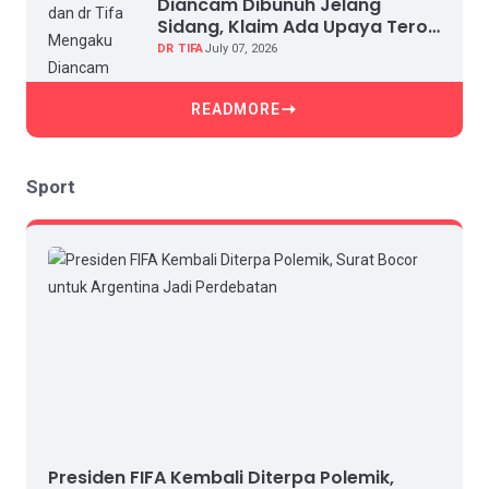
Diancam Dibunuh Jelang
Sidang, Klaim Ada Upaya Teror
dan Intimidasi
DR TIFA
July 07, 2026
READMORE
Sport
Presiden FIFA Kembali Diterpa Polemik,