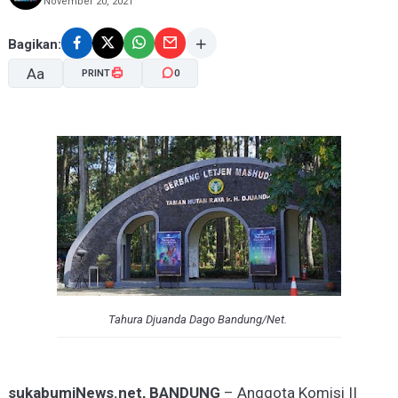
November 20, 2021
Bagikan:
Aa
PRINT
0
A-
A+
Tahura Djuanda Dago Bandung/Net.
sukabumiNews.net, BANDUNG
– Anggota Komisi II