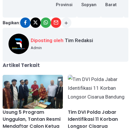
Provinsi
Sopyan
Barat
D
D
Bagikan:
Diposting oleh
Tim Redaksi
Admin
Artikel Terkait
Usung 5 Program
Tim DVI Polda Jabar
Unggulan, Tantan Resmi
Identifikasi 11 Korban
Mendaftar Calon Ketua
Longsor Cisarua