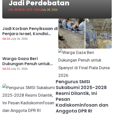
Jadi Perdebatan
FIA-WORLD-CUP-2026
July 28, 2026
Jadi Korban Penyiksaan di
Penjara Israel, Kondisi
Dokter Palestina Terus
GAZA
July 26, 2026
Memburuk
Warga Gaza Beri
Dukungan Penuh untuk
Spanyol di Final Piala
GAZA
July 21, 2026
Dunia 2026
Pengurus SMSI
Sukabumi 2025-2028
Resmi Dilantik, Ini
Pesan
Kadiskominfosan dan
Anggota DPR RI