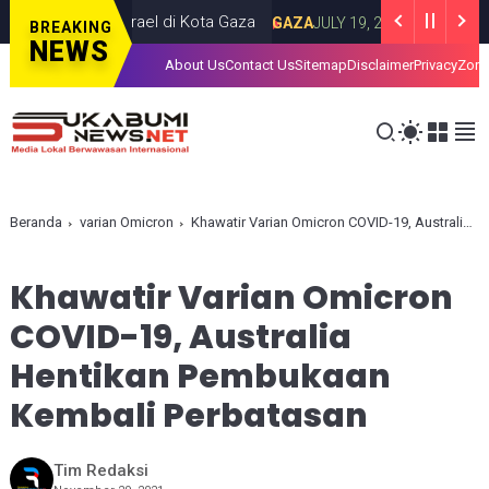
Serangan Israel di Kota Gaza
Iran Luncur
GAZA
JULY 19, 2026
BREAKING
NEWS
About Us
Contact Us
Sitemap
Disclaimer
Privacy
Zona
Beranda
varian Omicron
Khawatir Varian Omicron COVID-19, Australia Hentikan Pembukaan Kembali Perbatasan
Khawatir Varian Omicron
COVID-19, Australia
Hentikan Pembukaan
Kembali Perbatasan
Tim Redaksi