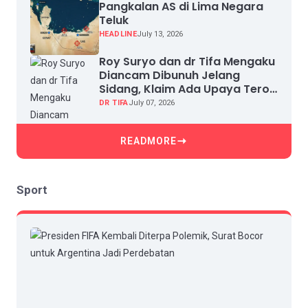
Pangkalan AS di Lima Negara
Teluk
HEADLINE
July 13, 2026
Roy Suryo dan dr Tifa Mengaku
Diancam Dibunuh Jelang
Sidang, Klaim Ada Upaya Teror
dan Intimidasi
DR TIFA
July 07, 2026
READMORE
Sport