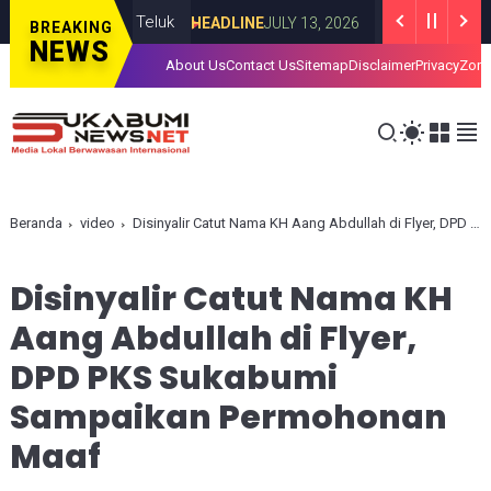
Lima Negara Teluk
Roy Suryo dan dr Ti
HEADLINE
JULY 13, 2026
BREAKING
NEWS
About Us
Contact Us
Sitemap
Disclaimer
Privacy
Zona
Beranda
video
Disinyalir Catut Nama KH Aang Abdullah di Flyer, DPD PKS Sukabumi Sampaikan Permohonan Maaf
Disinyalir Catut Nama KH
Aang Abdullah di Flyer,
DPD PKS Sukabumi
Sampaikan Permohonan
Maaf