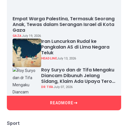
Empat Warga Palestina, Termasuk Seorang
Anak, Tewas dalam Serangan Israel di Kota
Gaza
GAZA
July 19, 2026
Iran Luncurkan Rudal ke
Pangkalan AS di Lima Negara
Teluk
HEADLINE
July 13, 2026
Roy Suryo dan dr Tifa Mengaku
Diancam Dibunuh Jelang
Sidang, Klaim Ada Upaya Teror
dan Intimidasi
DR TIFA
July 07, 2026
READMORE
Sport