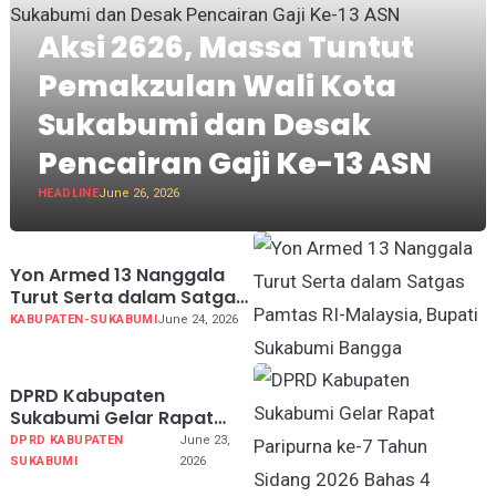
Aksi 2626, Massa Tuntut
Pemakzulan Wali Kota
Sukabumi dan Desak
Pencairan Gaji Ke-13 ASN
HEADLINE
June 26, 2026
Yon Armed 13 Nanggala
Turut Serta dalam Satgas
Pamtas RI-Malaysia,
KABUPATEN-SUKABUMI
June 24, 2026
Bupati Sukabumi Bangga
DPRD Kabupaten
Sukabumi Gelar Rapat
Paripurna ke-7 Tahun
DPRD KABUPATEN
June 23,
Sidang 2026 Bahas 4
SUKABUMI
2026
Agenda Utama