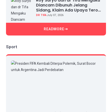
Roy Suryo dan dr Tifa Mengaku
Diancam Dibunuh Jelang
Sidang, Klaim Ada Upaya Teror
dan Intimidasi
DR TIFA
July 07, 2026
READMORE
Sport