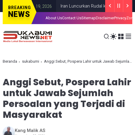
Iran Luncurkan Rudal ke Pangkalan AS di Li
GAZA
JULY 19, 2026
BREAKING
NEWS
About Us
Contact Us
Sitemap
Disclaimer
Privacy
Zona
Beranda
sukabumi
Anggi Sebut, Pospera Lahir untuk Jawab Sejumlah Persoalan yang Terjadi di Masyarakat
Anggi Sebut, Pospera Lahir
untuk Jawab Sejumlah
Persoalan yang Terjadi di
Masyarakat
Kang Malik AS