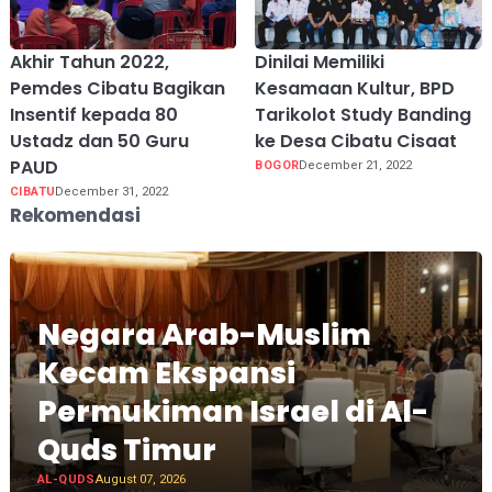
Akhir Tahun 2022,
Dinilai Memiliki
Pemdes Cibatu Bagikan
Kesamaan Kultur, BPD
Insentif kepada 80
Tarikolot Study Banding
Ustadz dan 50 Guru
ke Desa Cibatu Cisaat
PAUD
BOGOR
December 21, 2022
CIBATU
December 31, 2022
Rekomendasi
Negara Arab-Muslim
Kecam Ekspansi
Permukiman Israel di Al-
Quds Timur
AL-QUDS
August 07, 2026