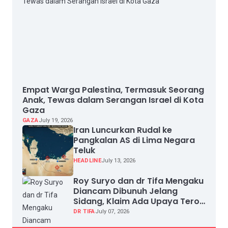
Empat Warga Palestina, Termasuk Seorang
Anak, Tewas dalam Serangan Israel di Kota
Gaza
GAZA
July 19, 2026
Iran Luncurkan Rudal ke
Pangkalan AS di Lima Negara
Teluk
HEADLINE
July 13, 2026
Roy Suryo dan dr Tifa Mengaku
Diancam Dibunuh Jelang
Sidang, Klaim Ada Upaya Teror
dan Intimidasi
DR TIFA
July 07, 2026