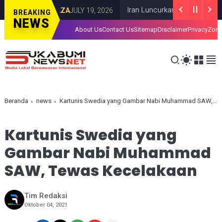
ta Gaza
Iran Luncurkan Rudal ke Pangkalan
GAZA
JULY 19, 2026
BREAKING
NEWS
About Us
Contact Us
Sitemap
Disclaimer
Privacy
Zona
Beranda
news
Kartunis Swedia yang Gambar Nabi Muhammad SAW, Tewas Kecelakaan
Kartunis Swedia yang
Gambar Nabi Muhammad
SAW, Tewas Kecelakaan
Tim Redaksi
Oktober 04, 2021