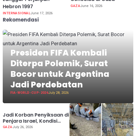
Hebron 1997
GAZA
June 16, 2026
INTERNASIONAL
June 17, 2026
Rekomendasi
Presiden FIFA Kembali
Diterpa Polemik, Surat
Bocor untuk Argentina
Jadi Perdebatan
FIA-WORLD-CUP-2026
July 28, 2026
Jadi Korban Penyiksaan di
Penjara Israel, Kondisi
Dokter Palestina Terus
GAZA
July 26, 2026
Memburuk