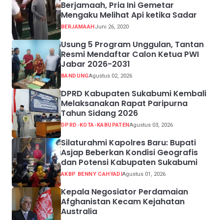
Berjamaah, Pria Ini Gemetar
Mengaku Melihat Api ketika Sadar
BERJAMAAH
Juni 26, 2020
Usung 5 Program Unggulan, Tantan
Resmi Mendaftar Calon Ketua PWI
Jabar 2026-2031
BANDUNG
Agustus 02, 2026
DPRD Kabupaten Sukabumi Kembali
Melaksanakan Rapat Paripurna
Tahun Sidang 2026
DPRD-KOTA-KABUPATEN
Agustus 03, 2026
Silaturahmi Kapolres Baru: Bupati
Asjap Beberkan Kondisi Geografis
dan Potensi Kabupaten Sukabumi
AKBP BENNY CAHYADI
Agustus 01, 2026
Kepala Negosiator Perdamaian
Afghanistan Kecam Kejahatan
Australia