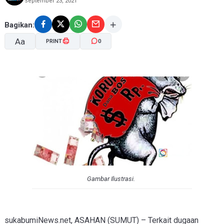
September 23, 2021
Bagikan:
Aa
PRINT
0
A-
A+
Gambar Ilustrasi.
sukabumiNews.net, ASAHAN (SUMUT) – Terkait dugaan