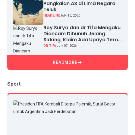
Pangkalan AS di Lima Negara
Teluk
HEADLINE
July 13, 2026
Roy Suryo dan dr Tifa Mengaku
Diancam Dibunuh Jelang
Sidang, Klaim Ada Upaya Teror
dan Intimidasi
DR TIFA
July 07, 2026
READMORE
Sport