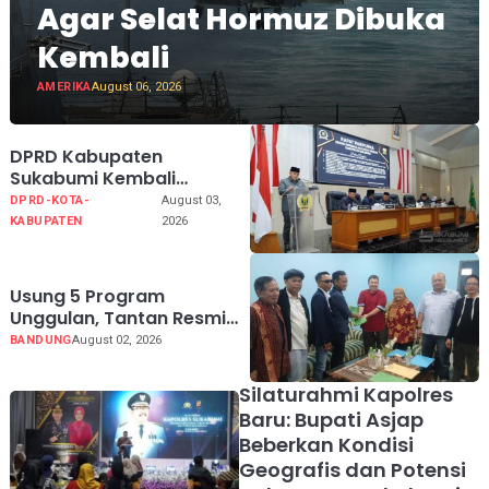
Agar Selat Hormuz Dibuka
Kembali
AMERIKA
August 06, 2026
DPRD Kabupaten
Sukabumi Kembali
Melaksanakan Rapat
DPRD-KOTA-
August 03,
Paripurna Tahun Sidang
KABUPATEN
2026
2026
Usung 5 Program
Unggulan, Tantan Resmi
Mendaftar Calon Ketua
BANDUNG
August 02, 2026
PWI Jabar 2026-2031
Silaturahmi Kapolres
Baru: Bupati Asjap
Beberkan Kondisi
Geografis dan Potensi