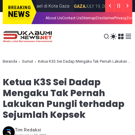
rangan Israel di Kota Gaza
Iran Luncurka
GAZA
JULY 19, 2026
BREAKING
NEWS
About Us
Contact Us
Sitemap
Disclaimer
Privacy
Zona
Beranda
Sumut
Ketua K3S Sei Dadap Mengaku Tak Pernah Lakukan Pungli terhadap Sejumlah Kepsek
Ketua K3S Sei Dadap
Mengaku Tak Pernah
Lakukan Pungli terhadap
Sejumlah Kepsek
Tim Redaksi