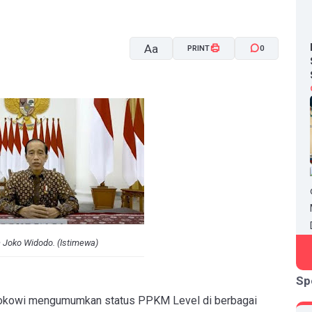
Aa
PRINT
0
A-
A+
 Joko Widodo. (Istimewa)
Sp
okowi mengumumkan status PPKM Level di berbagai