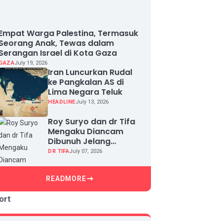
Empat Warga Palestina, Termasuk
Seorang Anak, Tewas dalam
Serangan Israel di Kota Gaza
GAZA
July 19, 2026
Iran Luncurkan Rudal
ke Pangkalan AS di
Lima Negara Teluk
HEADLINE
July 13, 2026
Roy Suryo dan dr Tifa
Mengaku Diancam
Dibunuh Jelang
Sidang, Klaim Ada
DR TIFA
July 07, 2026
Upaya Teror dan
Intimidasi
READMORE
ort