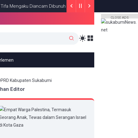
ngaku Diancam Dibunuh Jelang Sidang, Klaim Ada Upaya Teror dan 
CLOSE ADS
arlemen
ihan Editor