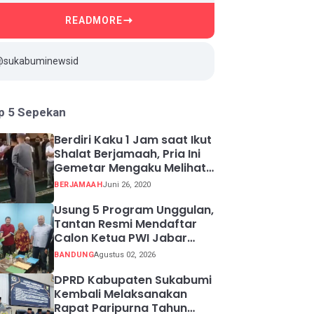
READMORE
@sukabuminewsid
p 5 Sepekan
Berdiri Kaku 1 Jam saat Ikut
Shalat Berjamaah, Pria Ini
Gemetar Mengaku Melihat
Api ketika Sadar
BERJAMAAH
Juni 26, 2020
Usung 5 Program Unggulan,
Tantan Resmi Mendaftar
Calon Ketua PWI Jabar
2026-2031
BANDUNG
Agustus 02, 2026
DPRD Kabupaten Sukabumi
Kembali Melaksanakan
Rapat Paripurna Tahun