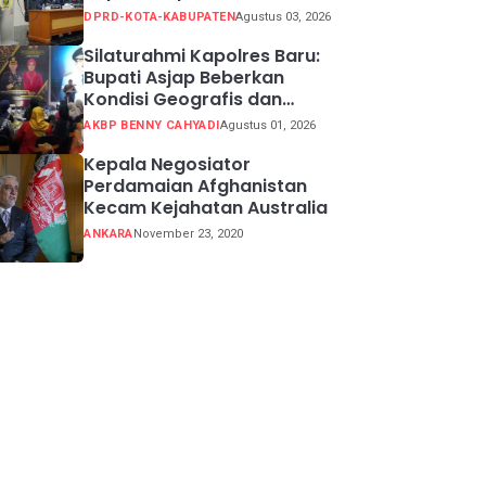
Sidang 2026
DPRD-KOTA-KABUPATEN
Agustus 03, 2026
Silaturahmi Kapolres Baru:
Bupati Asjap Beberkan
Kondisi Geografis dan
Potensi Kabupaten
AKBP BENNY CAHYADI
Agustus 01, 2026
Sukabumi
Kepala Negosiator
Perdamaian Afghanistan
Kecam Kejahatan Australia
ANKARA
November 23, 2020