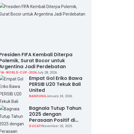
Presiden FIFA Kembali Diterpa
Polemik, Surat Bocor untuk
Argentina Jadi Perdebatan
FIA-WORLD-CUP-2026
July 28, 2026
Empat Gol Eriko Bawa
PERSIB U20 Tekuk Bali
United
BANDUNG
January 24, 2026
Bagnaia Tutup Tahun
2025 dengan
Perasaan Positif di
Valencia Test
DUCATI
November 20, 2025