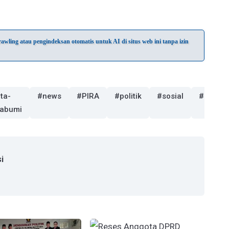
wling atau pengindeksan otomatis untuk AI di situs web ini tanpa izin
ta-
#news
#PIRA
#politik
#sosial
#sukab
abumi
i