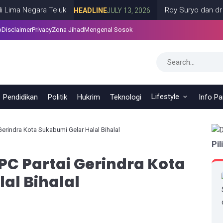
Negara Teluk
Roy Suryo dan dr Tifa Me
HEADLINE
JULY 13, 2026
p
Disclaimer
Privacy
Zona Jihad
Mengenal Sosok
Lifestyle
Pendidikan
Politik
Hukrim
Teknologi
Info P
erindra Kota Sukabumi Gelar Halal Bihalal
Pil
C Partai Gerindra Kota
al Bihalal