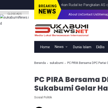
Iran Luncurkan Rudal ke Pangkalan AS di Lima 
BREAKING
NEWS
CLOSE ADS
About Us
Contact Us
Sitema
News
Home
Dunia Islam
EkBis
Beranda
sukabumi
PC PIRA Bersama DPC Partai G
PC PIRA Bersama DP
Sukabumi Gelar Hal
Sosial Politik