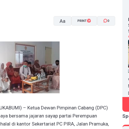
Aa
PRINT
0
A-
A+
UKABUMI) – Ketua Dewan Pimpinan Cabang (DPC)
jaya bersama jajaran sayap partai Perempuan
Sp
halal di kantor Sekertariat PC PIRA, Jalan Pramuka,