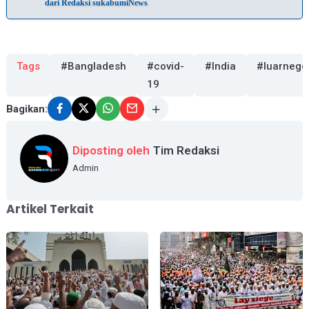
dari Redaksi sukabumiNews
Tags
#Bangladesh
#covid-
#India
#luarnege
19
Bagikan:
Diposting oleh
Tim Redaksi
Admin
Artikel Terkait