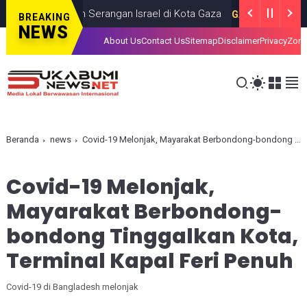
Tewas dalam Serangan Israel di Kota Gaza
GAZA
JULY 19, 2026
BREAKING
NEWS
About Us
Contact Us
Sitemap
Disclaimer
Privacy
Zona
Beranda
news
Covid-19 Melonjak, Mayarakat Berbondong-bondong Tinggalkan Kota, Terminal Kapal Feri Penuh
Covid-19 Melonjak,
Mayarakat Berbondong-
bondong Tinggalkan Kota,
Terminal Kapal Feri Penuh
Covid-19 di Bangladesh melonjak