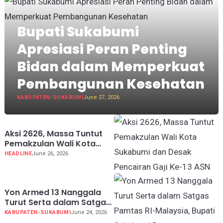
Bupati Sukabumi
Apresiasi Peran Penting
Bidan dalam Memperkuat
Pembangunan Kesehatan
KABUPATEN-SUKABUMI
June 27, 2026
Aksi 2626, Massa Tuntut
Pemakzulan Wali Kota
Sukabumi dan Desak
HEADLINE
June 26, 2026
Pencairan Gaji Ke-13 ASN
Yon Armed 13 Nanggala
Turut Serta dalam Satgas
Pamtas RI-Malaysia,
KABUPATEN-SUKABUMI
June 24, 2026
Bupati Sukabumi Bangga