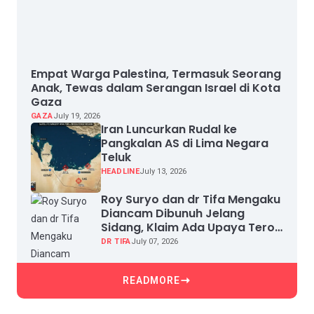
Empat Warga Palestina, Termasuk Seorang
Anak, Tewas dalam Serangan Israel di Kota
Gaza
GAZA
July 19, 2026
Iran Luncurkan Rudal ke
Pangkalan AS di Lima Negara
Teluk
HEADLINE
July 13, 2026
Roy Suryo dan dr Tifa Mengaku
Diancam Dibunuh Jelang
Sidang, Klaim Ada Upaya Teror
dan Intimidasi
DR TIFA
July 07, 2026
READMORE