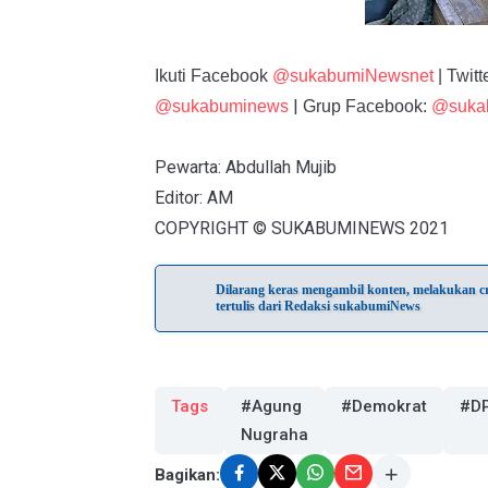
Ikuti Facebook
@sukabumiNewsnet
| Twitt
|
@sukabuminews
Grup Facebook:
@suka
Pewarta: Abdullah Mujib
Editor: AM
COPYRIGHT © SUKABUMINEWS 2021
Dilarang keras mengambil konten, melakukan cra
tertulis dari Redaksi sukabumiNews
Tags
#Agung
#Demokrat
#D
Nugraha
Bagikan: