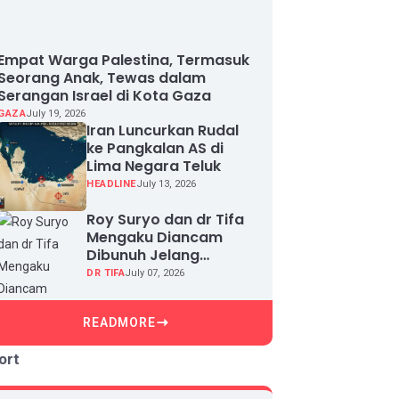
Empat Warga Palestina, Termasuk
Seorang Anak, Tewas dalam
Serangan Israel di Kota Gaza
GAZA
July 19, 2026
Iran Luncurkan Rudal
ke Pangkalan AS di
Lima Negara Teluk
HEADLINE
July 13, 2026
Roy Suryo dan dr Tifa
Mengaku Diancam
Dibunuh Jelang
Sidang, Klaim Ada
DR TIFA
July 07, 2026
Upaya Teror dan
Intimidasi
READMORE
ort