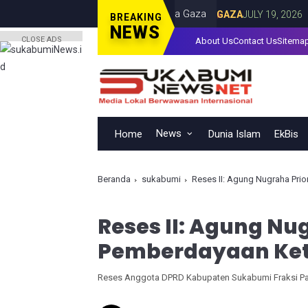
 dalam Serangan Israel di Kota Gaza
Iran
GAZA
JULY 19, 2026
BREAKING
NEWS
CLOSE ADS
About Us
Contact Us
Sitema
News
Home
Dunia Islam
EkBis
Beranda
sukabumi
Reses II: Agung Nugraha Pr
Reses II: Agung Nu
Pemberdayaan Ke
Reses Anggota DPRD Kabupaten Sukabumi Fraksi Pa