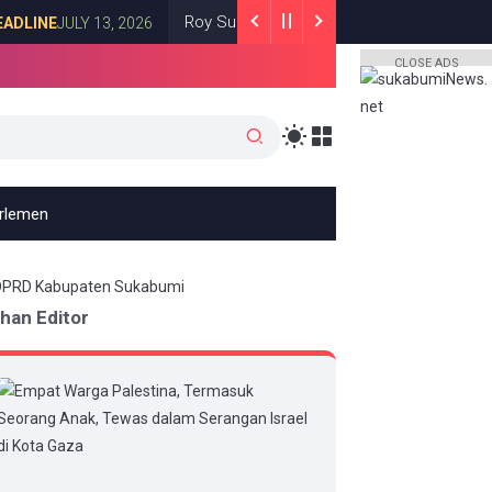
Roy Suryo dan dr Tifa Mengaku Diancam Dibunuh J
JULY 13, 2026
CLOSE ADS
arlemen
ihan Editor