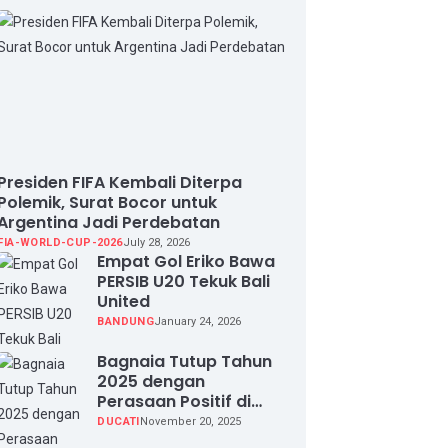
Presiden FIFA Kembali Diterpa
Polemik, Surat Bocor untuk
Argentina Jadi Perdebatan
FIA-WORLD-CUP-2026
July 28, 2026
Empat Gol Eriko Bawa
PERSIB U20 Tekuk Bali
United
BANDUNG
January 24, 2026
Bagnaia Tutup Tahun
2025 dengan
Perasaan Positif di
Valencia Test
DUCATI
November 20, 2025