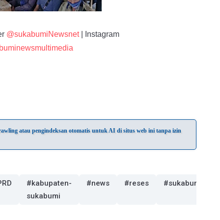
er
@sukabumiNewsnet
| Instagram
buminewsmultimedia
wling atau pengindeksan otomatis untuk AI di situs web ini tanpa izin
PRD
#kabupaten-
#news
#reses
#sukabumi
sukabumi