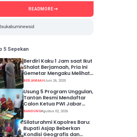
READMORE
@sukabuminewsid
p 5 Sepekan
Berdiri Kaku 1 Jam saat Ikut
Shalat Berjamaah, Pria Ini
Gemetar Mengaku Melihat
Api ketika Sadar
BERJAMAAH
Juni 26, 2020
Usung 5 Program Unggulan,
Tantan Resmi Mendaftar
Calon Ketua PWI Jabar
2026-2031
BANDUNG
Agustus 02, 2026
Silaturahmi Kapolres Baru:
Bupati Asjap Beberkan
Kondisi Geografis dan