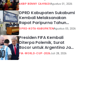
Potensi Kabupaten
AKBP BENNY CAHYADI
Agustus 01, 2026
Sukabumi
DPRD Kabupaten Sukabumi
Kembali Melaksanakan
Rapat Paripurna Tahun
Sidang 2026
DPRD-KOTA-KABUPATEN
Agustus 03, 2026
Presiden FIFA Kembali
Diterpa Polemik, Surat
Bocor untuk Argentina Jadi
Perdebatan
FIA-WORLD-CUP-2026
Juli 28, 2026