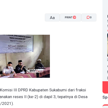
Aa
PRINT
0
A-
A+
omisi III DPRD Kabupaten Sukabumi dari fraksi
kan reses II (ke-2) di dapil 3, tepatnya di Desa
Sp
5/2021).