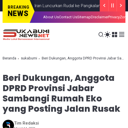
Iran Luncurkan Rudal ke Pangkalan AS di Lima Negara T
BREAKING
NEWS
About Us
Contact Us
Sitemap
Disclaimer
Privacy
Zona
Beranda
sukabumi
Beri Dukungan, Anggota DPRD Provinsi Jabar Sambangi Rumah Eko yang Posting Jalan Rusak
Beri Dukungan, Anggota
DPRD Provinsi Jabar
Sambangi Rumah Eko
yang Posting Jalan Rusak
Tim Redaksi