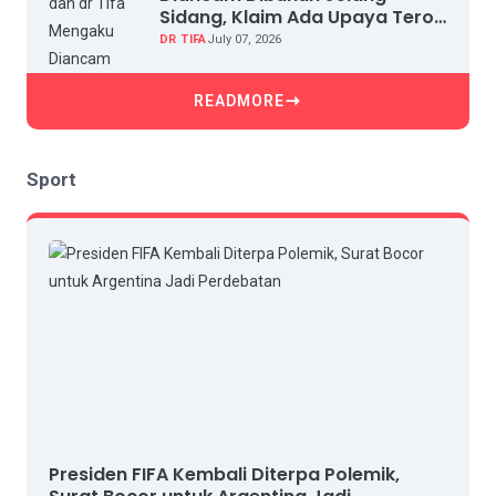
Sidang, Klaim Ada Upaya Teror
dan Intimidasi
DR TIFA
July 07, 2026
READMORE
Sport
Presiden FIFA Kembali Diterpa Polemik,