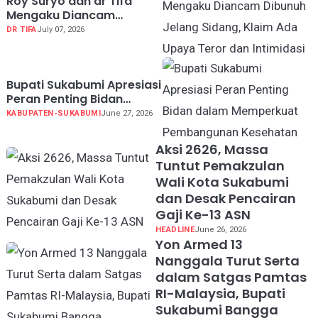
Roy Suryo dan dr Tifa
Mengaku Diancam
Dibunuh Jelang Sidang,
DR TIFA
July 07, 2026
Klaim Ada Upaya Teror
dan Intimidasi
Bupati Sukabumi Apresiasi
Peran Penting Bidan
dalam Memperkuat
KABUPATEN-SUKABUMI
June 27, 2026
Pembangunan Kesehatan
Aksi 2626, Massa
Tuntut Pemakzulan
Wali Kota Sukabumi
dan Desak Pencairan
Gaji Ke-13 ASN
HEADLINE
June 26, 2026
Yon Armed 13
Nanggala Turut Serta
dalam Satgas Pamtas
RI-Malaysia, Bupati
Sukabumi Bangga