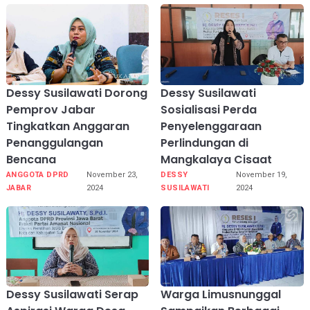
Dessy Susilawati Dorong
Dessy Susilawati
Pemprov Jabar
Sosialisasi Perda
Tingkatkan Anggaran
Penyelenggaraan
Penanggulangan
Perlindungan di
Bencana
Mangkalaya Cisaat
ANGGOTA DPRD
November 23,
DESSY
November 19,
JABAR
2024
SUSILAWATI
2024
Dessy Susilawati Serap
Warga Limusnunggal