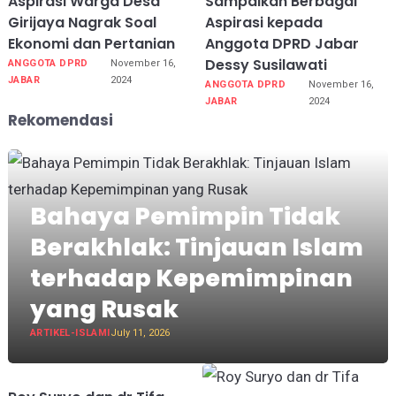
Aspirasi Warga Desa
Sampaikan Berbagai
Girijaya Nagrak Soal
Aspirasi kepada
Ekonomi dan Pertanian
Anggota DPRD Jabar
Dessy Susilawati
ANGGOTA DPRD
November 16,
JABAR
2024
ANGGOTA DPRD
November 16,
JABAR
2024
Rekomendasi
Bahaya Pemimpin Tidak
Berakhlak: Tinjauan Islam
terhadap Kepemimpinan
yang Rusak
ARTIKEL-ISLAMI
July 11, 2026