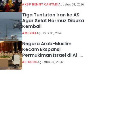
Potensi Kabupaten
AKBP BENNY CAHYADI
Agustus 01, 2026
Sukabumi
Tiga Tuntutan Iran ke AS
Agar Selat Hormuz Dibuka
Kembali
AMERIKA
Agustus 06, 2026
Negara Arab-Muslim
Kecam Ekspansi
Permukiman Israel di Al-
Quds Timur
AL-QUDS
Agustus 07, 2026