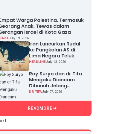
Empat Warga Palestina, Termasuk
Seorang Anak, Tewas dalam
Serangan Israel di Kota Gaza
GAZA
July 19, 2026
Iran Luncurkan Rudal
ke Pangkalan AS di
Lima Negara Teluk
HEADLINE
July 13, 2026
Roy Suryo dan dr Tifa
Mengaku Diancam
Dibunuh Jelang
Sidang, Klaim Ada
DR TIFA
July 07, 2026
Upaya Teror dan
Intimidasi
READMORE
ort