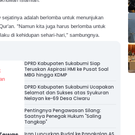
 ukhuwah islamiah.
sejatinya adalah berlomba untuk menunjukan
Qur'an. "Namun kita juga harus berlomba untuk
ilaku di kehidupan sehari-hari," sambungnya.
DPRD Kabupaten Sukabumi Siap
Teruskan Aspirasi HMI ke Pusat Soal
MBG hingga KDMP
DPRD Kabupaten Sukabumi Ucapakan
Selamat dan Sukses atas Syukuran
Nelayan ke-69 Desa Ciwaru
Pentingnya Pengawasan Silang:
Saatnya Penegak Hukum "Saling
Tangkap"
 Tewas
Iran Luncurkan Rudal ke Pangkalan AS