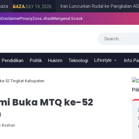
Iran Luncurkan Rudal ke Pangkalan AS di Lima
AZA
JULY 19, 2026
p
Disclaimer
Privacy
Zona Jihad
Mengenal Sosok
Lifestyle
Pendidikan
Politik
Hukrim
Teknologi
Info P
ke-52 Tingkat Kabupaten
Pil
mi Buka MTQ ke-52
n
n Asahan