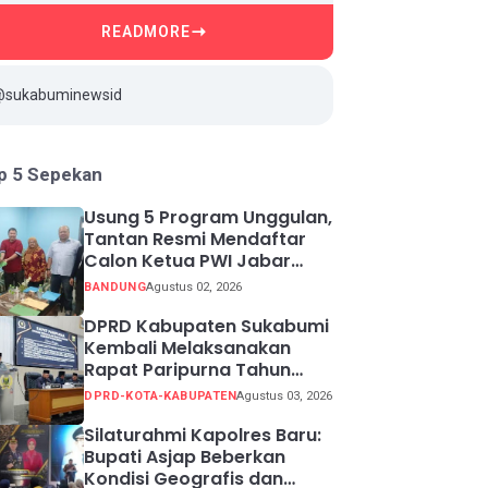
READMORE
@sukabuminewsid
p 5 Sepekan
Usung 5 Program Unggulan,
Tantan Resmi Mendaftar
Calon Ketua PWI Jabar
2026-2031
BANDUNG
Agustus 02, 2026
DPRD Kabupaten Sukabumi
Kembali Melaksanakan
Rapat Paripurna Tahun
Sidang 2026
DPRD-KOTA-KABUPATEN
Agustus 03, 2026
Silaturahmi Kapolres Baru:
Bupati Asjap Beberkan
Kondisi Geografis dan