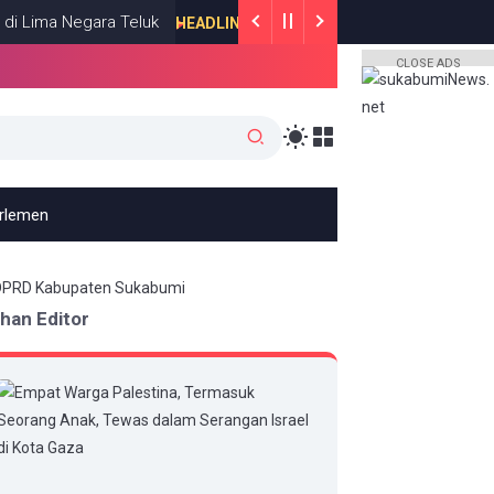
 Negara Teluk
Roy Suryo dan dr Tifa 
HEADLINE
JULY 13, 2026
CLOSE ADS
arlemen
ihan Editor