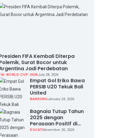
Presiden FIFA Kembali Diterpa
Polemik, Surat Bocor untuk
Argentina Jadi Perdebatan
FIA-WORLD-CUP-2026
July 28, 2026
Empat Gol Eriko Bawa
PERSIB U20 Tekuk Bali
United
BANDUNG
January 24, 2026
Bagnaia Tutup Tahun
2025 dengan
Perasaan Positif di
Valencia Test
DUCATI
November 20, 2025