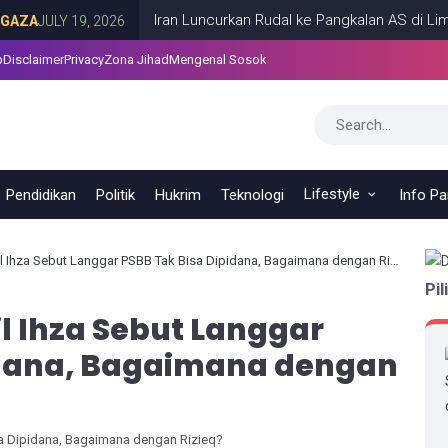
Iran Luncurkan Rudal ke Pangkalan AS di Lima Neg
ULY 19, 2026
p
Disclaimer
Privacy
Zona Jihad
Mengenal Sosok
Lifestyle
Pendidikan
Politik
Hukrim
Teknologi
Info P
 Ihza Sebut Langgar PSBB Tak Bisa Dipidana, Bagaimana dengan Rizieq?
Pil
l Ihza Sebut Langgar
idana, Bagaimana dengan
sa Dipidana, Bagaimana dengan Rizieq?