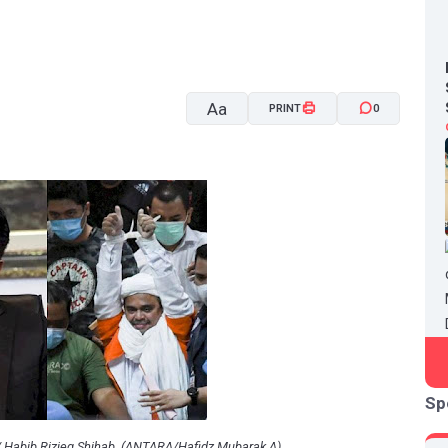
Aa
PRINT
0
A-
A+
Sp
) / Habib Rizieq Shihab. (ANTARA/Hafidz Mubarak A)