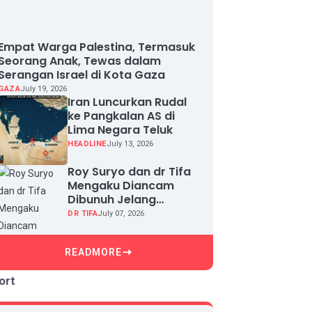
Empat Warga Palestina, Termasuk
Seorang Anak, Tewas dalam
Serangan Israel di Kota Gaza
GAZA
July 19, 2026
Iran Luncurkan Rudal
ke Pangkalan AS di
Lima Negara Teluk
HEADLINE
July 13, 2026
Roy Suryo dan dr Tifa
Mengaku Diancam
Dibunuh Jelang
Sidang, Klaim Ada
DR TIFA
July 07, 2026
Upaya Teror dan
Intimidasi
READMORE
ort