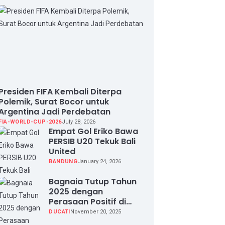
Presiden FIFA Kembali Diterpa
Polemik, Surat Bocor untuk
Argentina Jadi Perdebatan
FIA-WORLD-CUP-2026
July 28, 2026
Empat Gol Eriko Bawa
PERSIB U20 Tekuk Bali
United
BANDUNG
January 24, 2026
Bagnaia Tutup Tahun
2025 dengan
Perasaan Positif di
Valencia Test
DUCATI
November 20, 2025