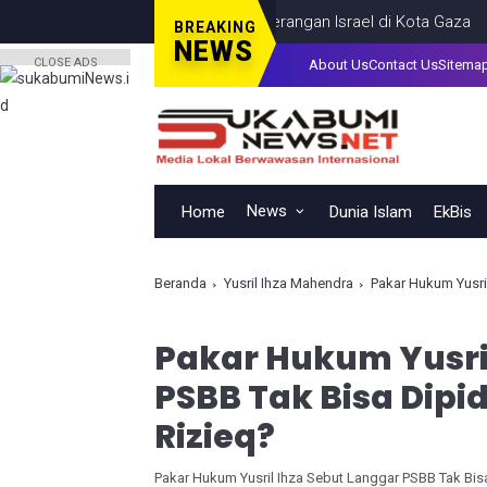
Seorang Anak, Tewas dalam Serangan Israel di Kota Gaza
GAZA
J
BREAKING
NEWS
CLOSE ADS
About Us
Contact Us
Sitema
News
Home
Dunia Islam
EkBis
Beranda
Yusril Ihza Mahendra
Pakar Hukum Yusril
Pakar Hukum Yusri
PSBB Tak Bisa Dip
Rizieq?
Pakar Hukum Yusril Ihza Sebut Langgar PSBB Tak Bi