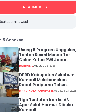
READMORE
@sukabuminewsid
p 5 Sepekan
Usung 5 Program Unggulan,
Tantan Resmi Mendaftar
Calon Ketua PWI Jabar
2026-2031
BANDUNG
Agustus 02, 2026
DPRD Kabupaten Sukabumi
Kembali Melaksanakan
Rapat Paripurna Tahun
Sidang 2026
DPRD-KOTA-KABUPATEN
Agustus 03, 2026
Tiga Tuntutan Iran ke AS
Agar Selat Hormuz Dibuka
Kembali