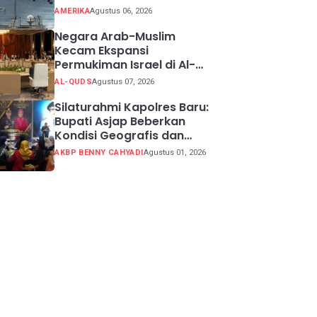
AMERIKA
Agustus 06, 2026
Negara Arab-Muslim
Kecam Ekspansi
Permukiman Israel di Al-
Quds Timur
AL-QUDS
Agustus 07, 2026
Silaturahmi Kapolres Baru:
Bupati Asjap Beberkan
Kondisi Geografis dan
Potensi Kabupaten
AKBP BENNY CAHYADI
Agustus 01, 2026
Sukabumi