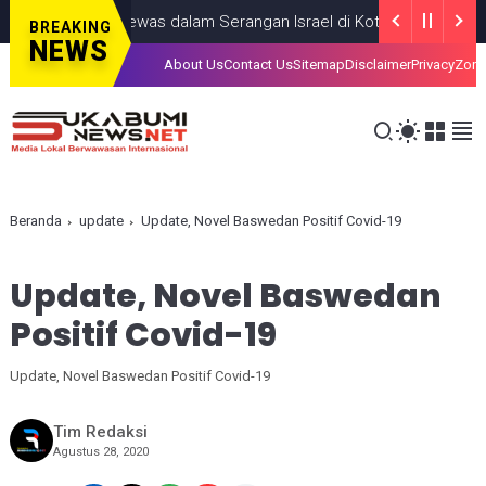
ang Anak, Tewas dalam Serangan Israel di Kota Gaza
GAZA
JULY 
BREAKING
NEWS
About Us
Contact Us
Sitemap
Disclaimer
Privacy
Zona
Beranda
update
Update, Novel Baswedan Positif Covid-19
Update, Novel Baswedan
Positif Covid-19
Update, Novel Baswedan Positif Covid-19
Tim Redaksi
Agustus 28, 2020