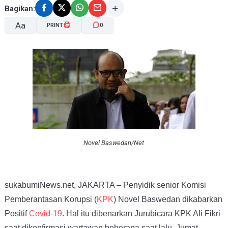
Bagikan:
Aa
PRINT
0
A-
A+
Novel Baswedan/Net
sukabumiNews.net, JAKARTA – Penyidik senior Komisi
Pemberantasan Korupsi (
KPK
) Novel Baswedan dikabarkan
Positif
Covid-19
. Hal itu dibenarkan Jurubicara KPK Ali Fikri
saat dikonfirmasi wartawan beberapa saat lalu, Jumat