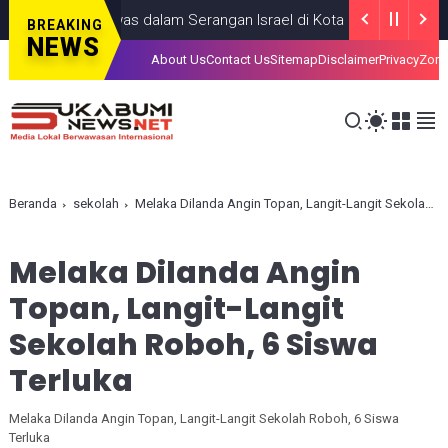
g Anak, Tewas dalam Serangan Israel di Kota Gaza
GAZA
JULY 19
BREAKING
NEWS
About Us
Contact Us
Sitemap
Disclaimer
Privacy
Zona
Beranda
sekolah
Melaka Dilanda Angin Topan, Langit-Langit Sekolah Roboh, 6 Siswa Terluka
Melaka Dilanda Angin
Topan, Langit-Langit
Sekolah Roboh, 6 Siswa
Terluka
Melaka Dilanda Angin Topan, Langit-Langit Sekolah Roboh, 6 Siswa
Terluka