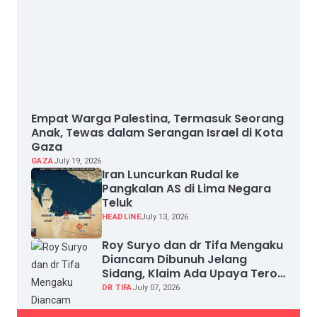
Empat Warga Palestina, Termasuk Seorang
Anak, Tewas dalam Serangan Israel di Kota
Gaza
GAZA
July 19, 2026
Iran Luncurkan Rudal ke
Pangkalan AS di Lima Negara
Teluk
HEADLINE
July 13, 2026
Roy Suryo dan dr Tifa Mengaku
Diancam Dibunuh Jelang
Sidang, Klaim Ada Upaya Teror
dan Intimidasi
DR TIFA
July 07, 2026