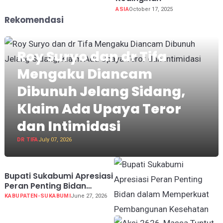
ASIA
October 17, 2025
Rekomendasi
Roy Suryo dan dr Tifa
Mengaku Diancam
Dibunuh Jelang Sidang,
Klaim Ada Upaya Teror
dan Intimidasi
DR TIFA
July 07, 2026
Bupati Sukabumi Apresiasi
Peran Penting Bidan
dalam Memperkuat
KABUPATEN-SUKABUMI
June 27, 2026
Pembangunan Kesehatan