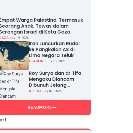
Empat Warga Palestina, Termasuk
Seorang Anak, Tewas dalam
Serangan Israel di Kota Gaza
GAZA
July 19, 2026
Iran Luncurkan Rudal
ke Pangkalan AS di
Lima Negara Teluk
HEADLINE
July 13, 2026
Roy Suryo dan dr Tifa
Mengaku Diancam
Dibunuh Jelang
Sidang, Klaim Ada
DR TIFA
July 07, 2026
Upaya Teror dan
Intimidasi
READMORE
ort