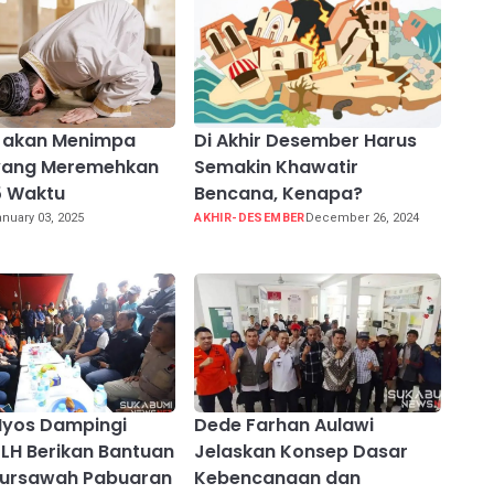
a akan Menimpa
Di Akhir Desember Harus
yang Meremehkan
Semakin Khawatir
5 Waktu
Bencana, Kenapa?
nuary 03, 2025
AKHIR-DESEMBER
December 26, 2024
Iyos Dampingi
Dede Farhan Aulawi
 LH Berikan Bantuan
Jelaskan Konsep Dasar
bursawah Pabuaran
Kebencanaan dan