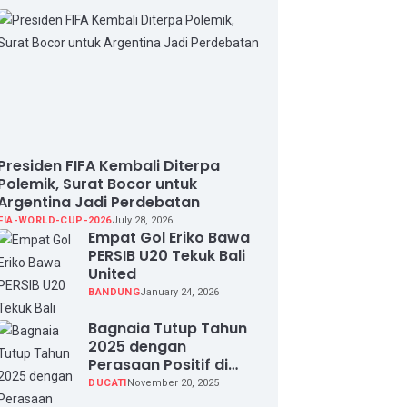
Presiden FIFA Kembali Diterpa
Polemik, Surat Bocor untuk
Argentina Jadi Perdebatan
FIA-WORLD-CUP-2026
July 28, 2026
Empat Gol Eriko Bawa
PERSIB U20 Tekuk Bali
United
BANDUNG
January 24, 2026
Bagnaia Tutup Tahun
2025 dengan
Perasaan Positif di
Valencia Test
DUCATI
November 20, 2025