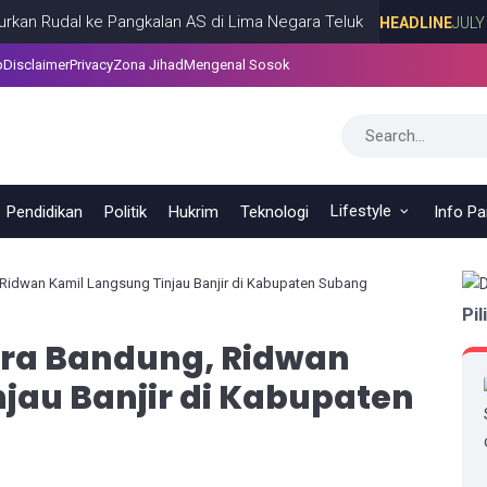
dal ke Pangkalan AS di Lima Negara Teluk
HEADLINE
JULY 13, 2026
p
Disclaimer
Privacy
Zona Jihad
Mengenal Sosok
Lifestyle
Pendidikan
Politik
Hukrim
Teknologi
Info P
Ridwan Kamil Langsung Tinjau Banjir di Kabupaten Subang
Pil
ra Bandung, Ridwan
jau Banjir di Kabupaten