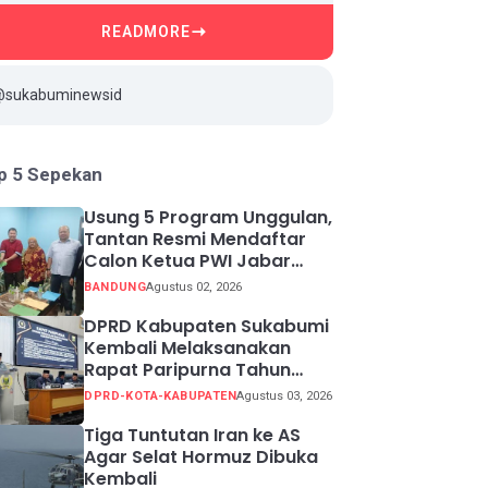
READMORE
@sukabuminewsid
p 5 Sepekan
Usung 5 Program Unggulan,
Tantan Resmi Mendaftar
Calon Ketua PWI Jabar
2026-2031
BANDUNG
Agustus 02, 2026
DPRD Kabupaten Sukabumi
Kembali Melaksanakan
Rapat Paripurna Tahun
Sidang 2026
DPRD-KOTA-KABUPATEN
Agustus 03, 2026
Tiga Tuntutan Iran ke AS
Agar Selat Hormuz Dibuka
Kembali