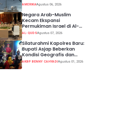
AMERIKA
Agustus 06, 2026
Negara Arab-Muslim
Kecam Ekspansi
Permukiman Israel di Al-
Quds Timur
AL-QUDS
Agustus 07, 2026
Silaturahmi Kapolres Baru:
Bupati Asjap Beberkan
Kondisi Geografis dan
Potensi Kabupaten
AKBP BENNY CAHYADI
Agustus 01, 2026
Sukabumi