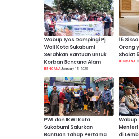
Wabup Iyos Dampingi Pj
15 Siks
Wali Kota Sukabumi
Orang 
Serahkan Bantuan untuk
Shalat 
Korban Bencana Alam
BENCANA
Ja
BENCANA
January 15, 2025
PWI dan IKWI Kota
Wabup 
Sukabumi Salurkan
Menteri
Bantuan Tahap Pertama
di Lem