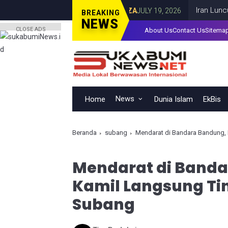
an Israel di Kota Gaza
Iran Luncurkan Ru
GAZA
JULY 19, 2026
BREAKING
NEWS
CLOSE ADS
About Us
Contact Us
Sitema
News
Home
Dunia Islam
EkBis
Beranda
subang
Mendarat di Bandara Bandung, 
Mendarat di Banda
Kamil Langsung Tin
Subang