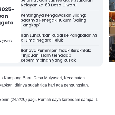
Selamat dan Sukses atas Syukuran
Nelayan ke-69 Desa Ciwaru
2025-
esan
Pentingnya Pengawasan Silang:
Saatnya Penegak Hukum "Saling
ggota
Tangkap"
Iran Luncurkan Rudal ke Pangkalan AS
di Lima Negara Teluk
a (SMSI)
Bahaya Pemimpin Tidak Berakhlak:
Tinjauan Islam terhadap
Kepemimpinan yang Rusak
rga Kampung Baru, Desa Mulyasari, Kecamatan
kan, dirinya sudah tiga hari ada pengungsian.
Senin (24/2/20) pagi. Rumah saya kerendam sampai 1