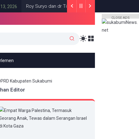
Roy Suryo dan dr Tifa Mengaku Diancam Dibunuh Jelang Sidang,
CLOSE ADS
arlemen
ihan Editor