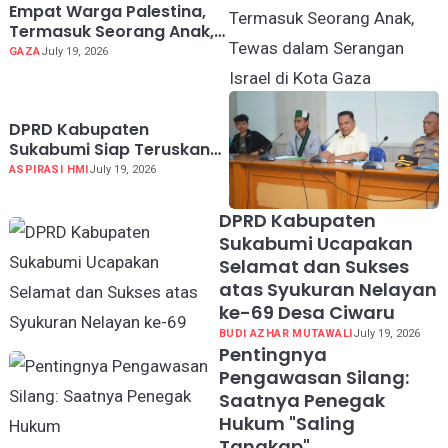
Empat Warga Palestina,
Termasuk Seorang Anak,
Tewas dalam Serangan
GAZA
July 19, 2026
Israel di Kota Gaza
DPRD Kabupaten
Sukabumi Siap Teruskan
Aspirasi HMI ke Pusat Soal
ASPIRASI HMI
July 19, 2026
MBG hingga KDMP
DPRD Kabupaten
Sukabumi Ucapakan
Selamat dan Sukses
atas Syukuran Nelayan
ke-69 Desa Ciwaru
BUDI AZHAR MUTAWALI
July 19, 2026
Pentingnya
Pengawasan Silang:
Saatnya Penegak
Hukum "Saling
Tangkap"