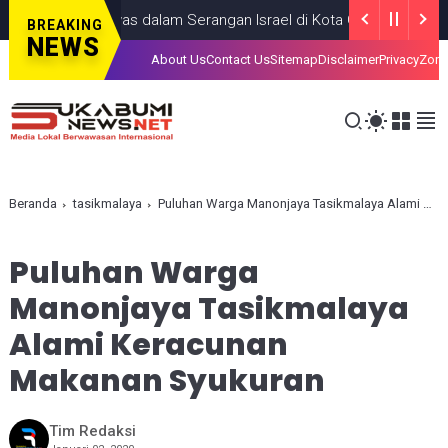
g Anak, Tewas dalam Serangan Israel di Kota Gaza
GAZA
JULY 19,
BREAKING
NEWS
About Us
Contact Us
Sitemap
Disclaimer
Privacy
Zona
Beranda
tasikmalaya
Puluhan Warga Manonjaya Tasikmalaya Alami Keracunan Makanan Syukuran
Puluhan Warga
Manonjaya Tasikmalaya
Alami Keracunan
Makanan Syukuran
Tim Redaksi