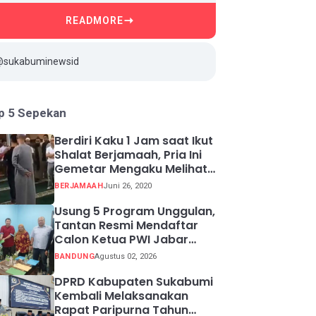
READMORE
@sukabuminewsid
p 5 Sepekan
Berdiri Kaku 1 Jam saat Ikut
Shalat Berjamaah, Pria Ini
Gemetar Mengaku Melihat
Api ketika Sadar
BERJAMAAH
Juni 26, 2020
Usung 5 Program Unggulan,
Tantan Resmi Mendaftar
Calon Ketua PWI Jabar
2026-2031
BANDUNG
Agustus 02, 2026
DPRD Kabupaten Sukabumi
Kembali Melaksanakan
Rapat Paripurna Tahun