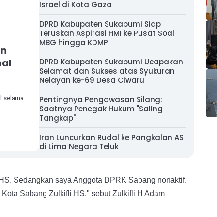
Israel di Kota Gaza
DPRD Kabupaten Sukabumi Siap
Teruskan Aspirasi HMI ke Pusat Soal
MBG hingga KDMP
an
nal
DPRD Kabupaten Sukabumi Ucapakan
Selamat dan Sukses atas Syukuran
Nelayan ke-69 Desa Ciwaru
l selama
Pentingnya Pengawasan Silang:
Saatnya Penegak Hukum "Saling
Tangkap"
Iran Luncurkan Rudal ke Pangkalan AS
di Lima Negara Teluk
fli HS. Sedangkan saya Anggota DPRK Sabang nonaktif.
Kota Sabang Zulkifli HS," sebut Zulkifli H Adam