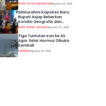
Sidang 2026
DPRD-KOTA-KABUPATEN
Agustus 03, 2026
Silaturahmi Kapolres Baru:
Bupati Asjap Beberkan
Kondisi Geografis dan
Potensi Kabupaten
AKBP BENNY CAHYADI
Agustus 01, 2026
Sukabumi
Tiga Tuntutan Iran ke AS
Agar Selat Hormuz Dibuka
Kembali
AMERIKA
Agustus 06, 2026