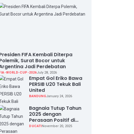
Presiden FIFA Kembali Diterpa
Polemik, Surat Bocor untuk
Argentina Jadi Perdebatan
FIA-WORLD-CUP-2026
July 28, 2026
Empat Gol Eriko Bawa
PERSIB U20 Tekuk Bali
United
BANDUNG
January 24, 2026
Bagnaia Tutup Tahun
2025 dengan
Perasaan Positif di
Valencia Test
DUCATI
November 20, 2025