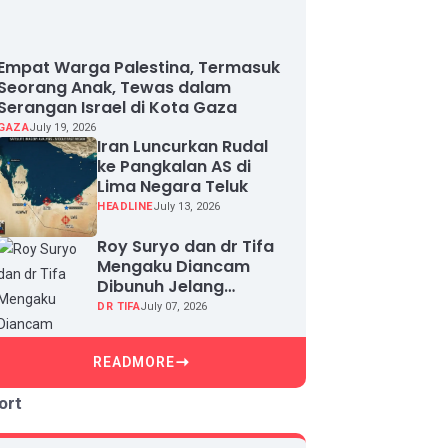
Empat Warga Palestina, Termasuk
Seorang Anak, Tewas dalam
Serangan Israel di Kota Gaza
GAZA
July 19, 2026
Iran Luncurkan Rudal
ke Pangkalan AS di
Lima Negara Teluk
HEADLINE
July 13, 2026
Roy Suryo dan dr Tifa
Mengaku Diancam
Dibunuh Jelang
Sidang, Klaim Ada
DR TIFA
July 07, 2026
Upaya Teror dan
Intimidasi
READMORE
ort