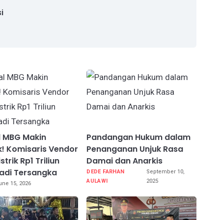
i
l MBG Makin
Pandangan Hukum dalam
! Komisaris Vendor
Penanganan Unjuk Rasa
strik Rp1 Triliun
Damai dan Anarkis
adi Tersangka
DEDE FARHAN
September 10,
AULAWI
2025
une 15, 2026