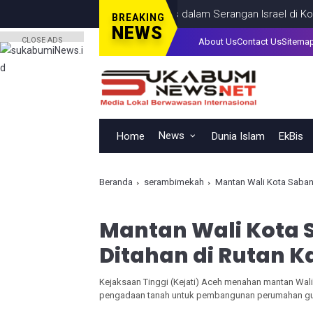
Termasuk Seorang Anak, Tewas dalam Serangan Israel di Kota Gaz
BREAKING
NEWS
CLOSE ADS
About Us
Contact Us
Sitema
News
Home
Dunia Islam
EkBis
Beranda
serambimekah
Mantan Wali Kota Sabang
Mantan Wali Kota S
Ditahan di Rutan K
Kejaksaan Tinggi (Kejati) Aceh menahan mantan Wali
pengadaan tanah untuk pembangunan perumahan gu