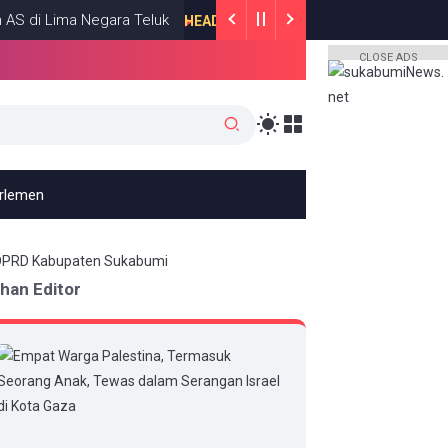
 Lima Negara Teluk
Roy Suryo dan dr T
HEADLINE
JULY 13, 2026
CLOSE ADS
arlemen
ihan Editor