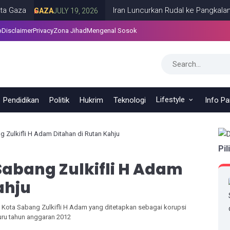
a
Iran Luncurkan Rudal ke Pangkalan AS di
GAZA
JULY 19, 2026
p
Disclaimer
Privacy
Zona Jihad
Mengenal Sosok
Lifestyle
Pendidikan
Politik
Hukrim
Teknologi
Info P
 Zulkifli H Adam Ditahan di Rutan Kahju
Pil
abang Zulkifli H Adam
ahju
 Kota Sabang Zulkifli H Adam yang ditetapkan sebagai korupsi
ru tahun anggaran 2012