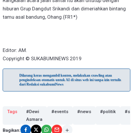
Rangkaian acara jalan santai itu akan ditutup dengan
hiburan Grup Dangdut Srikandi dan dimeriahkan bintang
tamu asal bandung, Ohang.(FR1*)
Editor: AM.
Copyright © SUKABUMINEWS 2019
Dilarang keras mengambil konten, melakukan crawling atau
pengindeksan otomatis untuk AI di situs web ini tanpa izin tertulis
dari Redaksi sukabumiNews
Tags
#Dewi
#events
#news
#politik
#su
Asmara
Bagikan: