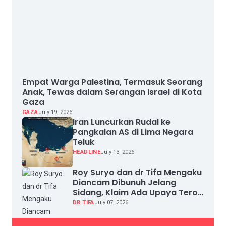
Empat Warga Palestina, Termasuk Seorang
Anak, Tewas dalam Serangan Israel di Kota
Gaza
GAZA
July 19, 2026
Iran Luncurkan Rudal ke
Pangkalan AS di Lima Negara
Teluk
HEADLINE
July 13, 2026
Roy Suryo dan dr Tifa Mengaku
Diancam Dibunuh Jelang
Sidang, Klaim Ada Upaya Teror
dan Intimidasi
DR TIFA
July 07, 2026