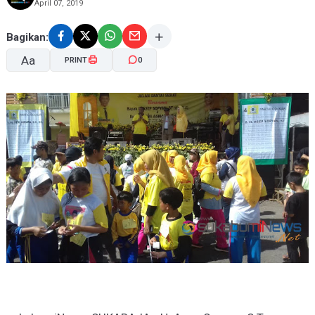
April 07, 2019
Bagikan:
Aa
PRINT
0
A-
A+