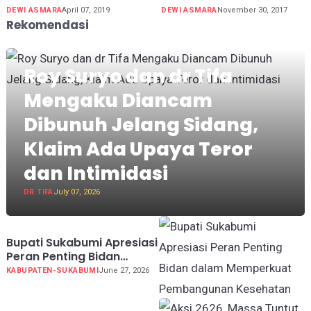
DEWI ASMARA
April 07, 2019
DEWI ASMARA
November 30, 2017
Rekomendasi
Roy Suryo dan dr Tifa
Mengaku Diancam
Dibunuh Jelang Sidang,
Klaim Ada Upaya Teror
dan Intimidasi
DR TIFA
July 07, 2026
Bupati Sukabumi Apresiasi
Peran Penting Bidan
dalam Memperkuat
KABUPATEN-SUKABUMI
June 27, 2026
Pembangunan Kesehatan