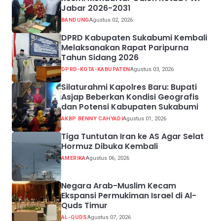
Jabar 2026-2031
BANDUNG
Agustus 02, 2026
DPRD Kabupaten Sukabumi Kembali
Melaksanakan Rapat Paripurna
Tahun Sidang 2026
DPRD-KOTA-KABUPATEN
Agustus 03, 2026
Silaturahmi Kapolres Baru: Bupati
Asjap Beberkan Kondisi Geografis
dan Potensi Kabupaten Sukabumi
AKBP BENNY CAHYADI
Agustus 01, 2026
Tiga Tuntutan Iran ke AS Agar Selat
Hormuz Dibuka Kembali
AMERIKA
Agustus 06, 2026
Negara Arab-Muslim Kecam
Ekspansi Permukiman Israel di Al-
Quds Timur
AL-QUDS
Agustus 07, 2026