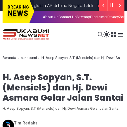
udal ke Pangkalan AS di Lima Negara Teluk
HEADLINE
JULY 13, 202
BREAKING
NEWS
About Us
Contact Us
Sitemap
Disclaimer
Privacy
Zona
Beranda
sukabumi
H. Asep Sopyan, S.T. (Mensiels) dan Hj. Dewi Asmara Gelar Jalan Santai
H. Asep Sopyan, S.T.
(Mensiels) dan Hj. Dewi
Asmara Gelar Jalan Santai
H. Asep Sopyan, S.T. (Mensiels) dan Hj. Dewi Asmara Gelar Jalan Santai
Tim Redaksi