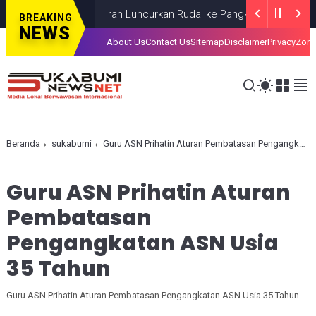
Iran Luncurkan Rudal ke Pangkalan AS di Lima Neg
BREAKING
NEWS
About Us
Contact Us
Sitemap
Disclaimer
Privacy
Zona
Beranda
sukabumi
Guru ASN Prihatin Aturan Pembatasan Pengangkatan ASN Usia 35 Tahun
Guru ASN Prihatin Aturan
Pembatasan
Pengangkatan ASN Usia
35 Tahun
Guru ASN Prihatin Aturan Pembatasan Pengangkatan ASN Usia 35 Tahun