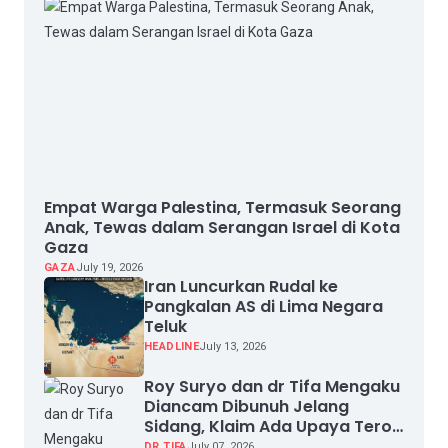
Empat Warga Palestina, Termasuk Seorang
Anak, Tewas dalam Serangan Israel di Kota
Gaza
GAZA
July 19, 2026
Iran Luncurkan Rudal ke
Pangkalan AS di Lima Negara
Teluk
HEADLINE
July 13, 2026
Roy Suryo dan dr Tifa Mengaku
Diancam Dibunuh Jelang
Sidang, Klaim Ada Upaya Teror
dan Intimidasi
DR TIFA
July 07, 2026