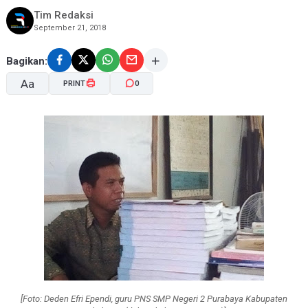
Tim Redaksi
September 21, 2018
Bagikan:
Aa
PRINT
0
A-
A+
[Foto: Deden Efri Ependi, guru PNS SMP Negeri 2 Purabaya Kabupaten