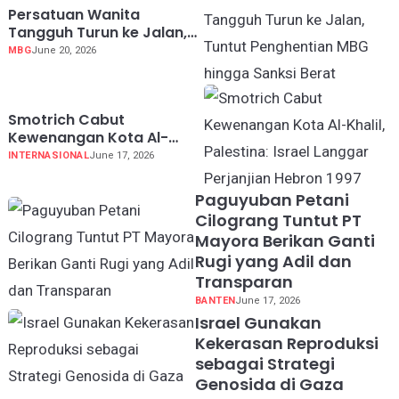
Persatuan Wanita
Tangguh Turun ke Jalan,
Tuntut Penghentian MBG
MBG
June 20, 2026
hingga Sanksi Berat
Koruptor
Smotrich Cabut
Kewenangan Kota Al-
Khalil, Palestina: Israel
INTERNASIONAL
June 17, 2026
Langgar Perjanjian Hebron
1997
Paguyuban Petani
Cilograng Tuntut PT
Mayora Berikan Ganti
Rugi yang Adil dan
Transparan
BANTEN
June 17, 2026
Israel Gunakan
Kekerasan Reproduksi
sebagai Strategi
Genosida di Gaza