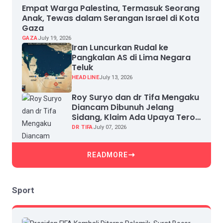
Empat Warga Palestina, Termasuk Seorang
Anak, Tewas dalam Serangan Israel di Kota
Gaza
GAZA
July 19, 2026
Iran Luncurkan Rudal ke
Pangkalan AS di Lima Negara
Teluk
HEADLINE
July 13, 2026
Roy Suryo dan dr Tifa Mengaku
Diancam Dibunuh Jelang
Sidang, Klaim Ada Upaya Teror
dan Intimidasi
DR TIFA
July 07, 2026
READMORE
Sport