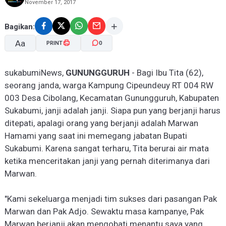
November 17, 2017
Bagikan:
Aa
PRINT
0
sukabumiNews,
GUNUNGGURUH
-
Bagi Ibu Ti
t
a (62),
seorang janda, warga Kampung Cipeundeuy RT 004 RW
A-
A+
003 Desa Cibolang, Kecamatan Gunungguruh, Kabupaten
Sukabumi, janji adalah janji. Siapa pun yang berjanji harus
ditepati, apalagi orang yang berjanji adalah Marwan
Hamami yang saat ini memegang jabatan Bupati
Sukabumi. Karena sangat terharu, Ti
t
a berurai air mata
ketika menceritakan janji yang pernah diterimanya dari
Marwan.
"Kami sekeluarga menjadi tim sukses dari pasangan Pak
Marwan dan Pak Adjo. Sewaktu masa kampanye, Pak
Marwan berjanji akan mengobati menantu saya yang