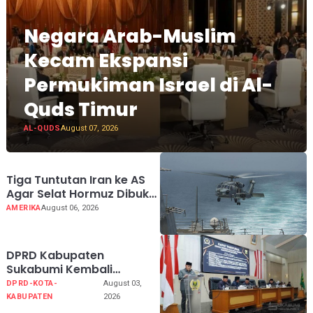
Negara Arab-Muslim
Kecam Ekspansi
Permukiman Israel di Al-
Quds Timur
AL-QUDS
August 07, 2026
Tiga Tuntutan Iran ke AS
Agar Selat Hormuz Dibuka
Kembali
AMERIKA
August 06, 2026
DPRD Kabupaten
Sukabumi Kembali
Melaksanakan Rapat
DPRD-KOTA-
August 03,
Paripurna Tahun Sidang
KABUPATEN
2026
2026