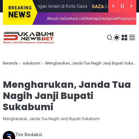
lam Serangan Israel di Kota Gaza
Iran Lu
GAZA
JULY 19, 2026
BREAKING
NEWS
About Us
Contact Us
Sitemap
Disclaimer
Privacy
Zona
Beranda
sukabumi
Mengharukan, Janda Tua Nagih Janji Bupati Sukabumi
Mengharukan, Janda Tua
Nagih Janji Bupati
Sukabumi
Mengharukan, Janda Tua Nagih Janji Bupati Sukabumi
Tim Redaksi