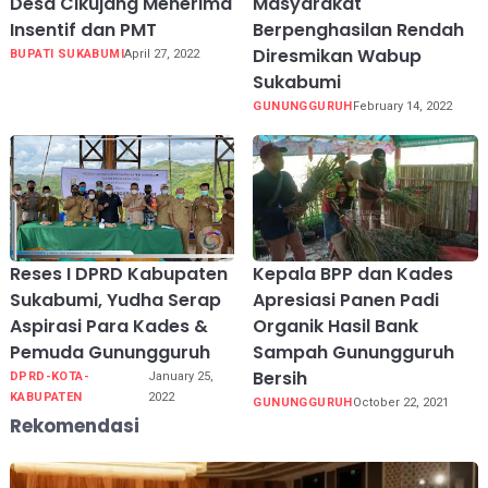
Desa Cikujang Menerima
Masyarakat
Insentif dan PMT
Berpenghasilan Rendah
Diresmikan Wabup
BUPATI SUKABUMI
April 27, 2022
Sukabumi
GUNUNGGURUH
February 14, 2022
Reses I DPRD Kabupaten
Kepala BPP dan Kades
Sukabumi, Yudha Serap
Apresiasi Panen Padi
Aspirasi Para Kades &
Organik Hasil Bank
Pemuda Gunungguruh
Sampah Gunungguruh
Bersih
DPRD-KOTA-
January 25,
KABUPATEN
2022
GUNUNGGURUH
October 22, 2021
Rekomendasi