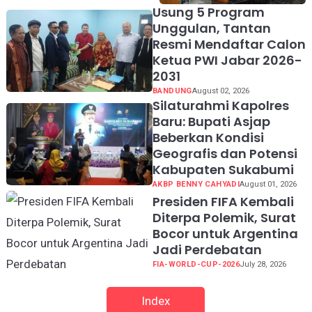
Usung 5 Program
Unggulan, Tantan
Resmi Mendaftar Calon
Ketua PWI Jabar 2026-
2031
BANDUNG
August 02, 2026
Silaturahmi Kapolres
Baru: Bupati Asjap
Beberkan Kondisi
Geografis dan Potensi
Kabupaten Sukabumi
AKBP BENNY CAHYADI
August 01, 2026
Presiden FIFA Kembali
Diterpa Polemik, Surat
Bocor untuk Argentina
Jadi Perdebatan
FIA-WORLD-CUP-2026
July 28, 2026
Index