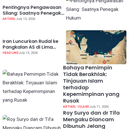
Pentingnya Pengawasan
Silang: Saatnya Penegak
Hukum "Saling Tangkap"
ARTIKEL
July 13, 2026
Iran Luncurkan Rudal ke
Pangkalan AS di Lima
Negara Teluk
HEADLINE
July 13, 2026
Bahaya Pemimpin
Tidak Berakhlak:
Tinjauan Islam
terhadap
Kepemimpinan yang
Rusak
ARTIKEL-ISLAMI
July 11, 2026
Roy Suryo dan dr Tifa
Mengaku Diancam
Dibunuh Jelang