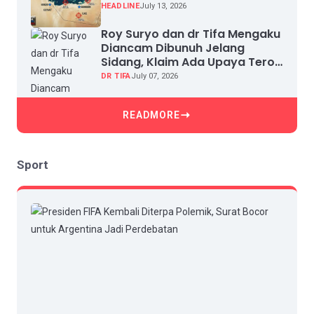
HEADLINE
July 13, 2026
Roy Suryo dan dr Tifa Mengaku
Diancam Dibunuh Jelang
Sidang, Klaim Ada Upaya Teror
dan Intimidasi
DR TIFA
July 07, 2026
READMORE
Sport