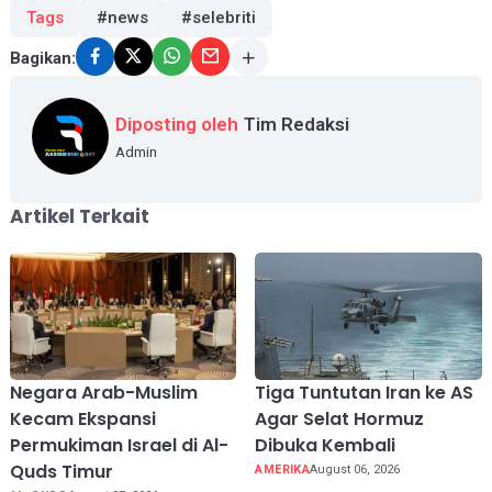
Tags
#news
#selebriti
Bagikan:
Diposting oleh
Tim Redaksi
Admin
Artikel Terkait
Negara Arab-Muslim
Tiga Tuntutan Iran ke AS
Kecam Ekspansi
Agar Selat Hormuz
Permukiman Israel di Al-
Dibuka Kembali
Quds Timur
AMERIKA
August 06, 2026