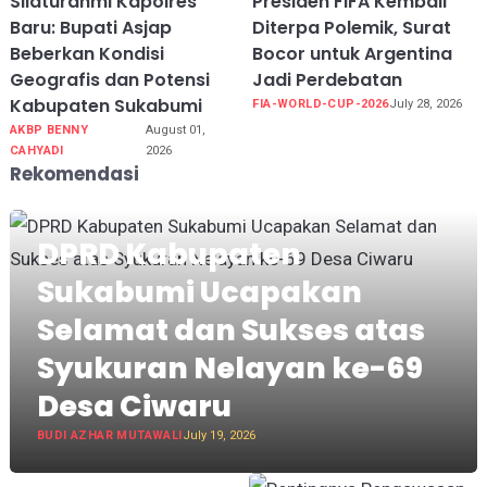
Silaturahmi Kapolres
Presiden FIFA Kembali
Baru: Bupati Asjap
Diterpa Polemik, Surat
Beberkan Kondisi
Bocor untuk Argentina
Geografis dan Potensi
Jadi Perdebatan
Kabupaten Sukabumi
FIA-WORLD-CUP-2026
July 28, 2026
AKBP BENNY
August 01,
CAHYADI
2026
Rekomendasi
DPRD Kabupaten
Sukabumi Ucapakan
Selamat dan Sukses atas
Syukuran Nelayan ke-69
Desa Ciwaru
BUDI AZHAR MUTAWALI
July 19, 2026