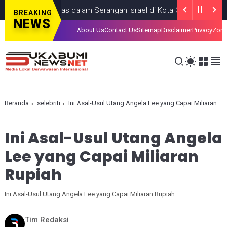
g Anak, Tewas dalam Serangan Israel di Kota Gaza
GAZA
JULY 19
BREAKING
NEWS
About Us
Contact Us
Sitemap
Disclaimer
Privacy
Zona
Beranda
selebriti
Ini Asal-Usul Utang Angela Lee yang Capai Miliaran Rupiah
Ini Asal-Usul Utang Angela
Lee yang Capai Miliaran
Rupiah
Ini Asal-Usul Utang Angela Lee yang Capai Miliaran Rupiah
Tim Redaksi