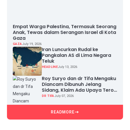
Empat Warga Palestina, Termasuk Seorang
Anak, Tewas dalam Serangan Israel di Kota
Gaza
GAZA
July 19, 2026
Iran Luncurkan Rudal ke
Pangkalan AS di Lima Negara
Teluk
HEADLINE
July 13, 2026
Roy Suryo dan dr Tifa Mengaku
Diancam Dibunuh Jelang
Sidang, Klaim Ada Upaya Teror
dan Intimidasi
DR TIFA
July 07, 2026
READMORE