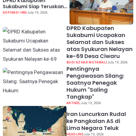
DPRD Kabupaten
Sukabumi Siap Teruskan
Aspirasi HMI ke Pusat Soal
ASPIRASI HMI
July 19, 2026
MBG hingga KDMP
DPRD Kabupaten
Sukabumi Ucapakan
Selamat dan Sukses
atas Syukuran Nelayan
ke-69 Desa Ciwaru
BUDI AZHAR MUTAWALI
July 19, 2026
Pentingnya
Pengawasan Silang:
Saatnya Penegak
Hukum "Saling
Tangkap"
ARTIKEL
July 13, 2026
Iran Luncurkan Rudal
ke Pangkalan AS di
Lima Negara Teluk
HEADLINE
July 13, 2026