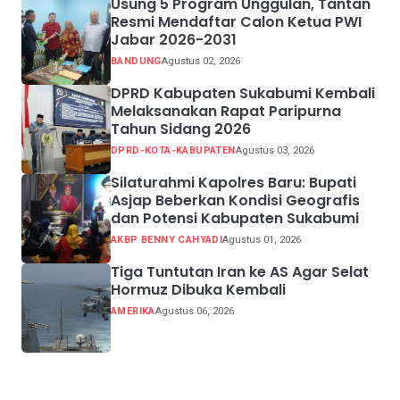
Usung 5 Program Unggulan, Tantan
Resmi Mendaftar Calon Ketua PWI
Jabar 2026-2031
BANDUNG
Agustus 02, 2026
DPRD Kabupaten Sukabumi Kembali
Melaksanakan Rapat Paripurna
Tahun Sidang 2026
DPRD-KOTA-KABUPATEN
Agustus 03, 2026
Silaturahmi Kapolres Baru: Bupati
Asjap Beberkan Kondisi Geografis
dan Potensi Kabupaten Sukabumi
AKBP BENNY CAHYADI
Agustus 01, 2026
Tiga Tuntutan Iran ke AS Agar Selat
Hormuz Dibuka Kembali
AMERIKA
Agustus 06, 2026