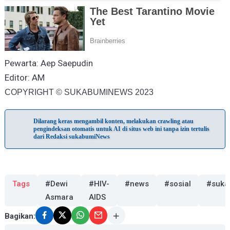
Pewarta: Aep Saepudin
Editor: AM
COPYRIGHT © SUKABUMINEWS 2023
Dilarang keras mengambil konten, melakukan crawling atau
pengindeksan otomatis untuk AI di situs web ini tanpa izin tertulis
dari Redaksi sukabumiNews
Tags
#Dewi
#HIV-
#news
#sosial
#suka
Asmara
AIDS
Bagikan: