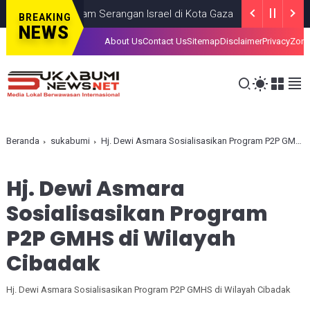
Tewas dalam Serangan Israel di Kota Gaza
GAZA
JULY 19, 2026
BREAKING
NEWS
About Us
Contact Us
Sitemap
Disclaimer
Privacy
Zona
Beranda
sukabumi
Hj. Dewi Asmara Sosialisasikan Program P2P GMHS di Wilayah Cibadak
Hj. Dewi Asmara
Sosialisasikan Program
P2P GMHS di Wilayah
Cibadak
Hj. Dewi Asmara Sosialisasikan Program P2P GMHS di Wilayah Cibadak