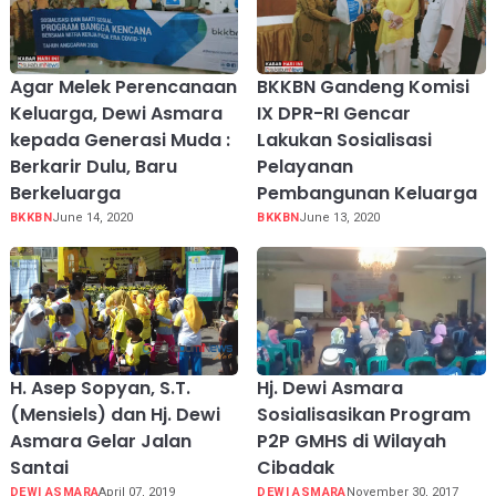
Agar Melek Perencanaan
BKKBN Gandeng Komisi
Keluarga, Dewi Asmara
IX DPR-RI Gencar
kepada Generasi Muda :
Lakukan Sosialisasi
Berkarir Dulu, Baru
Pelayanan
Berkeluarga
Pembangunan Keluarga
BKKBN
June 14, 2020
BKKBN
June 13, 2020
H. Asep Sopyan, S.T.
Hj. Dewi Asmara
(Mensiels) dan Hj. Dewi
Sosialisasikan Program
Asmara Gelar Jalan
P2P GMHS di Wilayah
Santai
Cibadak
DEWI ASMARA
April 07, 2019
DEWI ASMARA
November 30, 2017