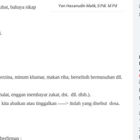
Yan Hasanudin Malik, S.Pdi. M.Pd
ubat, bahaya sikap
.
berzina, minum khamar, makan riba, berselisih bermusuhan dll.
alat, enggan membayar zakat, dst. dll. dlsb.).
 kita abaikan atau tinggalkan -----> itulah yang disebut dosa.
berfirman :