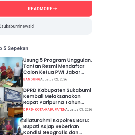
READMORE
@sukabuminewsid
p 5 Sepekan
Usung 5 Program Unggulan,
Tantan Resmi Mendaftar
Calon Ketua PWI Jabar
2026-2031
BANDUNG
Agustus 02, 2026
DPRD Kabupaten Sukabumi
Kembali Melaksanakan
Rapat Paripurna Tahun
Sidang 2026
DPRD-KOTA-KABUPATEN
Agustus 03, 2026
Silaturahmi Kapolres Baru:
Bupati Asjap Beberkan
Kondisi Geografis dan