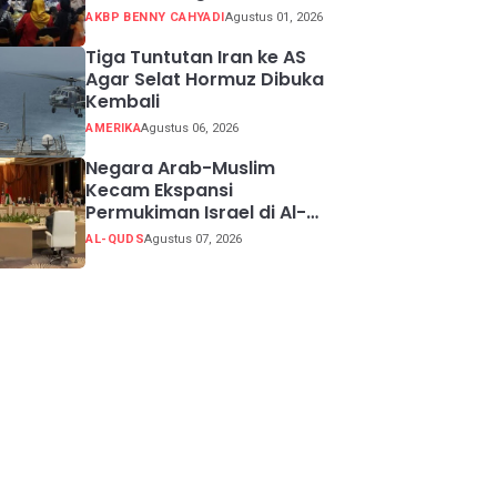
Potensi Kabupaten
AKBP BENNY CAHYADI
Agustus 01, 2026
Sukabumi
Tiga Tuntutan Iran ke AS
Agar Selat Hormuz Dibuka
Kembali
AMERIKA
Agustus 06, 2026
Negara Arab-Muslim
Kecam Ekspansi
Permukiman Israel di Al-
Quds Timur
AL-QUDS
Agustus 07, 2026