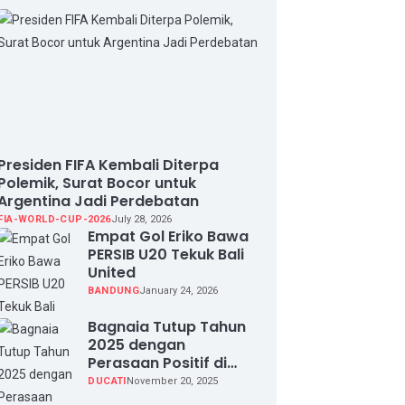
Presiden FIFA Kembali Diterpa
Polemik, Surat Bocor untuk
Argentina Jadi Perdebatan
FIA-WORLD-CUP-2026
July 28, 2026
Empat Gol Eriko Bawa
PERSIB U20 Tekuk Bali
United
BANDUNG
January 24, 2026
Bagnaia Tutup Tahun
2025 dengan
Perasaan Positif di
Valencia Test
DUCATI
November 20, 2025