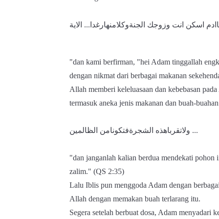
اادم اسكن انت وزوجك الجنةوكلامنهارغ​دا... الاية
"dan kami berfirman, "hei Adam tinggallah engk
dengan nikmat dari berbagai makanan sekehenda
Allah memberi keleluasaan dan kebebasan pada A
termasuk aneka jenis makanan dan buah-buahan. T
ولاتقرباهذه الشجرةفتكونامن الظالمين ...
"dan janganlah kalian berdua mendekati pohon i
zalim." (QS 2:35)
Lalu Iblis pun menggoda Adam dengan berbagai
Allah dengan memakan buah terlarang itu.
Segera setelah berbuat dosa, Adam menyadari k