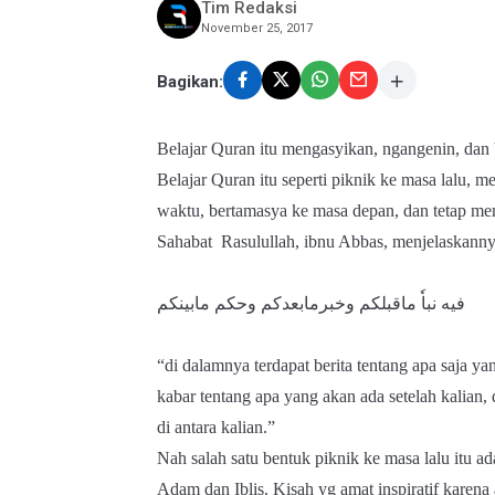
Tim Redaksi
November 25, 2017
Bagikan:
Belajar Quran itu mengasyikan, ngangenin, dan b
Belajar Quran itu seperti piknik ke masa lalu, m
waktu, bertamasya ke masa depan, dan tetap me
Sahabat Rasulullah, ibnu Abbas, menjelaskann
فيه نباٗ ماقبلکم وخبرمابعدکم وحکم مابينکم
“di dalamnya terdapat berita tentang apa saja ya
kabar tentang apa yang akan ada setelah kalian
di antara kalian.”
Nah salah satu bentuk piknik ke masa lalu itu ad
Adam dan Iblis. Kisah yg amat inspiratif kare