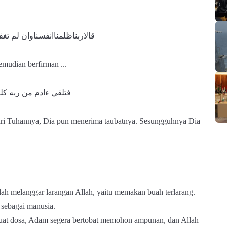
قالاربناظلمناان​فسناوان لم  :
mudian berfirman ...
فتلقي ءادم من ربه ك :
ri Tuhannya, Dia pun menerima taubatnya. Sesungguhnya Dia
lah melanggar larangan Allah, yaitu memakan buah terlarang.
 sebagai manusia.
rbuat dosa, Adam segera bertobat memohon ampunan, dan Allah