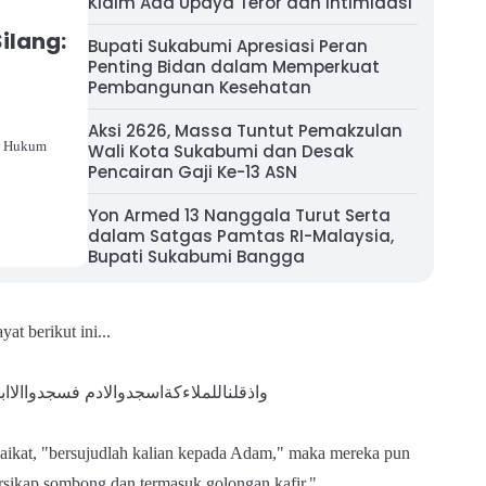
Klaim Ada Upaya Teror dan Intimidasi
ilang:
Bupati Sukabumi Apresiasi Peran
Penting Bidan dalam Memperkuat
Pembangunan Kesehatan
Aksi 2626, Massa Tuntut Pemakzulan
k Hukum
Wali Kota Sukabumi dan Desak
Pencairan Gaji Ke-13 ASN
Yon Armed 13 Nanggala Turut Serta
dalam Satgas Pamtas RI-Malaysia,
Bupati Sukabumi Bangga
at berikut ini...
واذقلناللملاءكة​اسجدوالادم فسجدواالااب
laikat, "bersujudlah kalian kepada Adam," maka mereka pun
rsikap sombong dan termasuk golongan kafir."