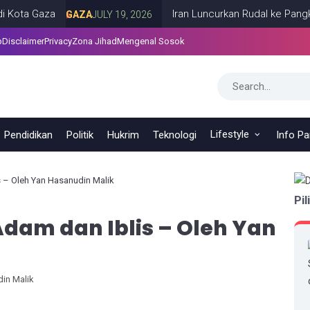
 Gaza
Iran Luncurkan Rudal ke Pangkalan A
GAZA
JULY 19, 2026
p
Disclaimer
Privacy
Zona Jihad
Mengenal Sosok
Lifestyle
Pendidikan
Politik
Hukrim
Teknologi
Info P
s – Oleh Yan Hasanudin Malik
Pil
Adam dan Iblis – Oleh Yan
din Malik