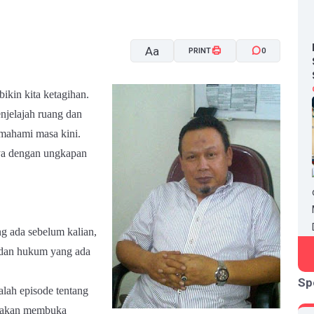
Aa
PRINT
0
ikin kita ketagihan.
A-
A+
enjelajah ruang dan
mahami masa kini.
ya dengan ungkapan
ng ada sebelum kalian,
, dan hukum yang ada
Sp
alah episode tentang
na akan membuka