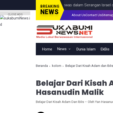
na, Termasuk Seorang Anak, Tewas dalam Serangan Israel di Kota
BREAKING
NEWS
CLOSE ADS
About Us
Contact Us
Sitema
News
Home
Dunia Islam
EkBis
Beranda
kolom
Belajar Dari Kisah Adam dan Ibli
Belajar Dari Kisah 
Hasanudin Malik
Belajar Dari Kisah Adam Dan Iblis – Oleh Yan Hasanu