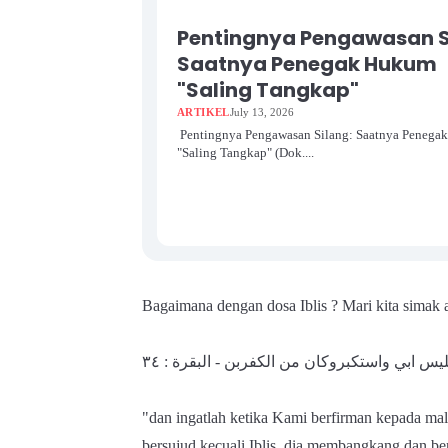
Pentingnya Pengawasan S
Saatnya Penegak Hukum
"Saling Tangkap"
ARTIKEL
July 13, 2026
Pentingnya Pengawasan Silang: Saatnya Penega
"Saling Tangkap" (Dok....
Bagaimana dengan dosa Iblis ? Mari kita simak ay
ليس ابي واستكبروكان من الكفربن - البقرة : ٣٤
"dan ingatlah ketika Kami berfirman kepada ma
bersujud kecuali Iblis, dia membangkang dan be