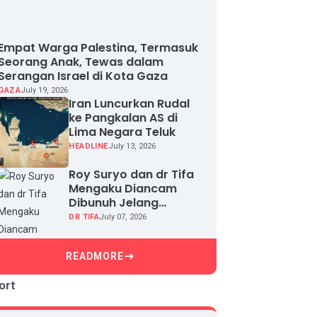
Empat Warga Palestina, Termasuk
Seorang Anak, Tewas dalam
Serangan Israel di Kota Gaza
GAZA
July 19, 2026
Iran Luncurkan Rudal
ke Pangkalan AS di
Lima Negara Teluk
HEADLINE
July 13, 2026
Roy Suryo dan dr Tifa
Mengaku Diancam
Dibunuh Jelang
Sidang, Klaim Ada
DR TIFA
July 07, 2026
Upaya Teror dan
Intimidasi
READMORE
ort