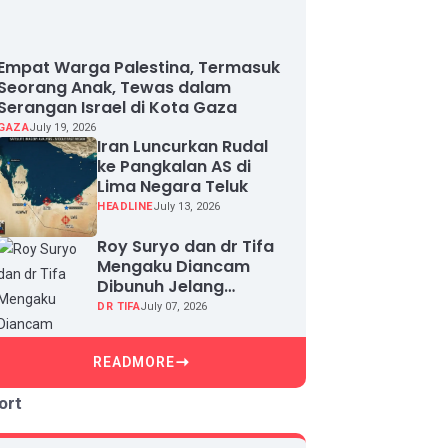
Empat Warga Palestina, Termasuk
Seorang Anak, Tewas dalam
Serangan Israel di Kota Gaza
GAZA
July 19, 2026
Iran Luncurkan Rudal
ke Pangkalan AS di
Lima Negara Teluk
HEADLINE
July 13, 2026
Roy Suryo dan dr Tifa
Mengaku Diancam
Dibunuh Jelang
Sidang, Klaim Ada
DR TIFA
July 07, 2026
Upaya Teror dan
Intimidasi
READMORE
ort