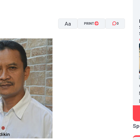
Aa
PRINT
0
A-
A+
Sp