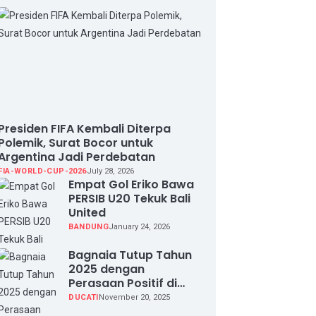
Presiden FIFA Kembali Diterpa
Polemik, Surat Bocor untuk
Argentina Jadi Perdebatan
FIA-WORLD-CUP-2026
July 28, 2026
Empat Gol Eriko Bawa
PERSIB U20 Tekuk Bali
United
BANDUNG
January 24, 2026
Bagnaia Tutup Tahun
2025 dengan
Perasaan Positif di
Valencia Test
DUCATI
November 20, 2025