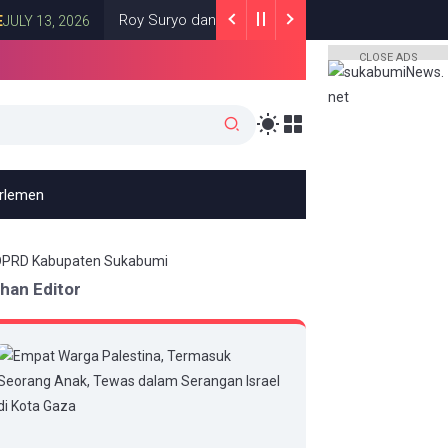
Roy Suryo dan dr Tifa Mengaku Diancam Dibunuh Jelang S
 2026
CLOSE ADS
arlemen
ihan Editor