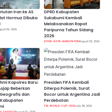
ntutan Iran ke AS
DPRD Kabupaten
lat Hormuz Dibuka
Sukabumi Kembali
i
Melaksanakan Rapat
Paripurna Tahun Sidang
gust 06, 2026
2026
DPRD-KOTA-KABUPATEN
August 03, 2026
ahmi Kapolres Baru:
Presiden FIFA Kembali
Asjap Beberkan
Diterpa Polemik, Surat
 Geografis dan
Bocor untuk Argentina Jadi
 Kabupaten
Perdebatan
mi
FIA-WORLD-CUP-2026
July 28, 2026
Y CAHYADI
August 01, 2026