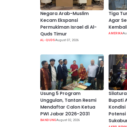
Negara Arab-Muslim
Tiga Tu
Kecam Ekspansi
Agar Se
Permukiman Israel di Al-
Kembal
Quds Timur
AMERIKA
Au
AL-QUDS
August 07, 2026
Usung 5 Program
Silatur
Unggulan, Tantan Resmi
Bupati 
Mendaftar Calon Ketua
Kondisi
PWI Jabar 2026-2031
Potensi
Sukabu
BANDUNG
August 02, 2026
AKBP BENN