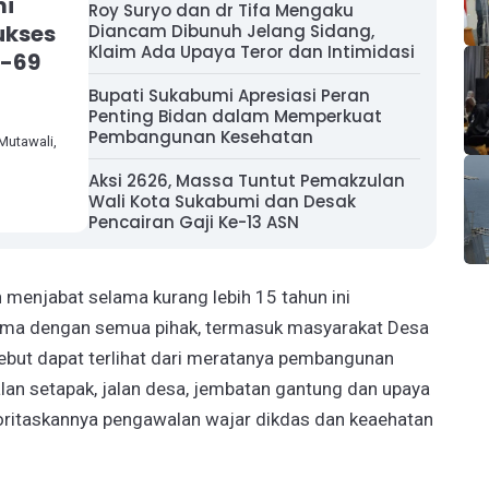
mi
Roy Suryo dan dr Tifa Mengaku
ukses
Diancam Dibunuh Jelang Sidang,
Klaim Ada Upaya Teror dan Intimidasi
e-69
Bupati Sukabumi Apresiasi Peran
Penting Bidan dalam Memperkuat
Pembangunan Kesehatan
Mutawali,
Aksi 2626, Massa Tuntut Pemakzulan
Wali Kota Sukabumi dan Desak
Pencairan Gaji Ke-13 ASN
menjabat selama kurang lebih 15 tahun ini
sama dengan semua pihak, termasuk masyarakat Desa
sebut dapat terlihat dari meratanya pembangunan
jalan setapak, jalan desa, jembatan gantung dan upaya
rioritaskannya pengawalan wajar dikdas dan keaehatan