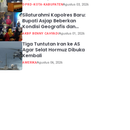
Sidang 2026
DPRD-KOTA-KABUPATEN
Agustus 03, 2026
Silaturahmi Kapolres Baru:
Bupati Asjap Beberkan
Kondisi Geografis dan
Potensi Kabupaten
AKBP BENNY CAHYADI
Agustus 01, 2026
Sukabumi
Tiga Tuntutan Iran ke AS
Agar Selat Hormuz Dibuka
Kembali
AMERIKA
Agustus 06, 2026