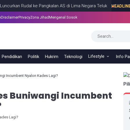
an Rudal ke Pangkalan AS di Lima Negara Teluk
HEADLINE
JULY 13,
p
Disclaimer
Privacy
Zona Jihad
Mengenal Sosok
Lifestyle
Pendidikan
Politik
Hukrim
Teknologi
Info P
ngi Incumbent Nyalon Kades Lagi?
Pil
des Buniwangi Incumbent
?
Kades Lagi?