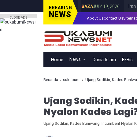
erangan Israel di Kota Gaza
Iran Luncurk
GAZA
JULY 19, 2026
BREAKING
NEWS
CLOSE ADS
About Us
Contact Us
Sitema
News
Home
Dunia Islam
EkBis
Beranda
sukabumi
Ujang Sodikin, Kades Buniwa
Ujang Sodikin, Ka
Nyalon Kades Lagi
Ujang Sodikin, Kades Buniwangi Incumbent Nyalon 