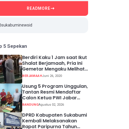
READMORE
@sukabuminewsid
p 5 Sepekan
Berdiri Kaku 1 Jam saat Ikut
Shalat Berjamaah, Pria Ini
Gemetar Mengaku Melihat
Api ketika Sadar
BERJAMAAH
Juni 26, 2020
Usung 5 Program Unggulan,
Tantan Resmi Mendaftar
Calon Ketua PWI Jabar
2026-2031
BANDUNG
Agustus 02, 2026
DPRD Kabupaten Sukabumi
Kembali Melaksanakan
Rapat Paripurna Tahun