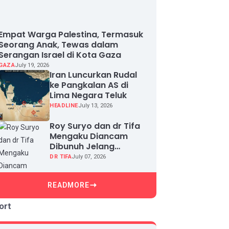
Empat Warga Palestina, Termasuk
Seorang Anak, Tewas dalam
Serangan Israel di Kota Gaza
GAZA
July 19, 2026
Iran Luncurkan Rudal
ke Pangkalan AS di
Lima Negara Teluk
HEADLINE
July 13, 2026
Roy Suryo dan dr Tifa
Mengaku Diancam
Dibunuh Jelang
Sidang, Klaim Ada
DR TIFA
July 07, 2026
Upaya Teror dan
Intimidasi
READMORE
ort