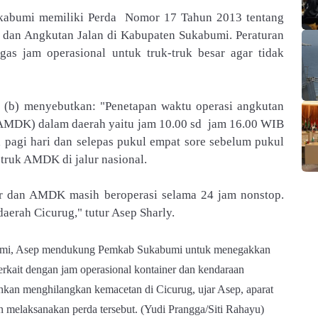
Sukabumi memiliki Perda Nomor 17 Tahun 2013 tentang
 dan Angkutan Jalan di Kabupaten Sukabumi. Peraturan
egas jam operasional untuk truk-truk besar agar tidak
uf (b) menyebutkan: "Penetapan waktu operasi angkutan
(AMDK) dalam daerah yaitu jam 10.00 sd jam 16.00 WIB
a pagi hari dan selepas pukul empat sore sebelum pukul
 truk AMDK di jalur nasional.
er dan AMDK masih beroperasi selama 24 jam nonstop.
aerah Cicurug," tutur Asep Sharly.
i, Asep mendukung Pemkab Sukabumi untuk menegakkan
kait dengan jam operasional kontainer dan kendaraan
an menghilangkan kemacetan di Cicurug, ujar Asep, aparat
melaksanakan perda tersebut. (Yudi Prangga/Siti Rahayu)