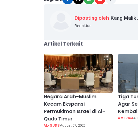
Diposting oleh
Kang Malik
Redaktur
Artikel Terkait
Negara Arab-Muslim
Tiga Tu
Kecam Ekspansi
Agar Se
Permukiman Israel di Al-
Kembal
Quds Timur
AMERIKA
Au
AL-QUDS
August 07, 2026