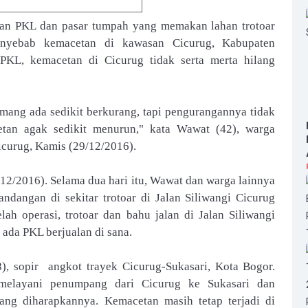
n PKL dan pasar tumpah yang memakan lahan trotoar
enyebab kemacetan di kawasan Cicurug
, Kabupaten
n PKL, kemacetan di Cicurug tidak serta merta hilang
mang ada sedikit berkurang, tapi pengurangannya tidak
cetan agak sedikit menurun," kata Wawat (42), warga
icurug, Kamis (29/12/2016).
/12/2016). Selama dua hari itu, Wawat dan warga lainnya
dangan di sekitar trotoar di Jalan Siliwangi Cicurug
ah operasi, trotoar dan bahu jalan di Jalan Siliwangi
k ada PKL berjualan di
sana
.
, sopir angkot trayek Cicurug-Sukasari, Kota Bogor.
melayani penumpang dari Cicurug ke Sukasari dan
yang diharapkannya. Kemacetan masih tetap terjadi di