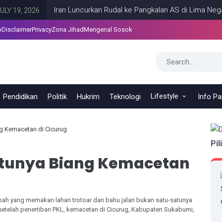
Iran Luncurkan Rudal ke Pangkalan AS di Lima Negara Te
, 2026
p
Disclaimer
Privacy
Zona Jihad
Mengenal Sosok
Lifestyle
Pendidikan
Politik
Hukrim
Teknologi
Info P
g Kemacetan di Cicurug
Pil
atunya Biang Kemacetan
ah yang memakan lahan trotoar dan bahu jalan bukan satu-satunya
setelah penertiban PKL, kemacetan di Cicurug, Kabupaten Sukabumi,