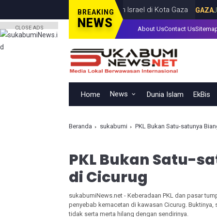
g Anak, Tewas dalam Serangan Israel di Kota Gaza
GAZA
JULY 19
BREAKING
NEWS
CLOSE ADS
About Us
Contact Us
Sitema
News
Home
Dunia Islam
EkBis
Beranda
sukabumi
PKL Bukan Satu-satunya Bian
PKL Bukan Satu-s
di Cicurug
sukabumiNews.net - Keberadaan PKL dan pasar tump
penyebab kemacetan di kawasan Cicurug. Buktinya, 
tidak serta merta hilang dengan sendirinya.