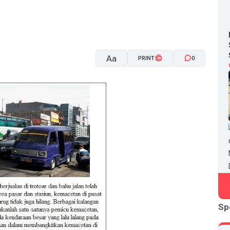
Aa
PRINT
0
A-
A+
Sp