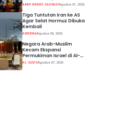
Potensi Kabupaten
AKBP BENNY CAHYADI
Agustus 01, 2026
Sukabumi
Tiga Tuntutan Iran ke AS
Agar Selat Hormuz Dibuka
Kembali
AMERIKA
Agustus 06, 2026
Negara Arab-Muslim
Kecam Ekspansi
Permukiman Israel di Al-
Quds Timur
AL-QUDS
Agustus 07, 2026