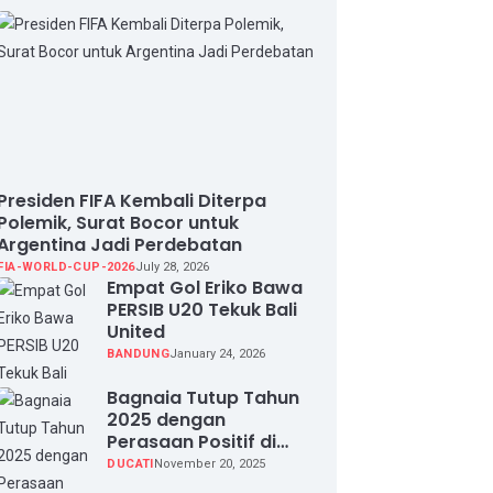
Presiden FIFA Kembali Diterpa
Polemik, Surat Bocor untuk
Argentina Jadi Perdebatan
FIA-WORLD-CUP-2026
July 28, 2026
Empat Gol Eriko Bawa
PERSIB U20 Tekuk Bali
United
BANDUNG
January 24, 2026
Bagnaia Tutup Tahun
2025 dengan
Perasaan Positif di
Valencia Test
DUCATI
November 20, 2025