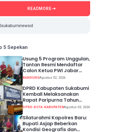
READMORE
@sukabuminewsid
p 5 Sepekan
Usung 5 Program Unggulan,
Tantan Resmi Mendaftar
Calon Ketua PWI Jabar
2026-2031
BANDUNG
Agustus 02, 2026
DPRD Kabupaten Sukabumi
Kembali Melaksanakan
Rapat Paripurna Tahun
Sidang 2026
DPRD-KOTA-KABUPATEN
Agustus 03, 2026
Silaturahmi Kapolres Baru:
Bupati Asjap Beberkan
Kondisi Geografis dan