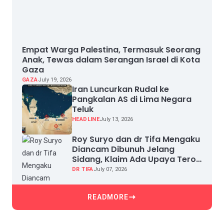
Empat Warga Palestina, Termasuk Seorang
Anak, Tewas dalam Serangan Israel di Kota
Gaza
GAZA
July 19, 2026
Iran Luncurkan Rudal ke
Pangkalan AS di Lima Negara
Teluk
HEADLINE
July 13, 2026
Roy Suryo dan dr Tifa Mengaku
Diancam Dibunuh Jelang
Sidang, Klaim Ada Upaya Teror
dan Intimidasi
DR TIFA
July 07, 2026
READMORE