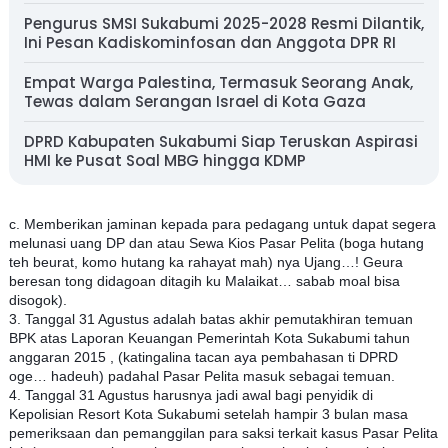
Pengurus SMSI Sukabumi 2025-2028 Resmi Dilantik,
Ini Pesan Kadiskominfosan dan Anggota DPR RI
Empat Warga Palestina, Termasuk Seorang Anak,
Tewas dalam Serangan Israel di Kota Gaza
DPRD Kabupaten Sukabumi Siap Teruskan Aspirasi
HMI ke Pusat Soal MBG hingga KDMP
c. Memberikan jaminan kepada para pedagang untuk dapat segera
melunasi uang DP dan atau Sewa Kios Pasar Pelita (boga hutang
teh beurat, komo hutang ka rahayat mah) nya Ujang…! Geura
beresan tong didagoan ditagih ku Malaikat… sabab moal bisa
disogok).
3. Tanggal 31 Agustus adalah batas akhir pemutakhiran temuan
BPK atas Laporan Keuangan Pemerintah Kota Sukabumi tahun
anggaran 2015 , (katingalina tacan aya pembahasan ti DPRD
oge… hadeuh) padahal Pasar Pelita masuk sebagai temuan.
4. Tanggal 31 Agustus harusnya jadi awal bagi penyidik di
Kepolisian Resort Kota Sukabumi setelah hampir 3 bulan masa
pemeriksaan dan pemanggilan para saksi terkait kasus Pasar Pelita