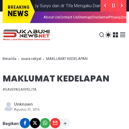
Roy Suryo dan dr Tifa Mengaku Diancam Dibunuh Jelang 
BREAKING
NEWS
About Us
Contact Us
Sitemap
Disclaimer
Privacy
Zona
Beranda
suara-rakyat
MAKLUMAT KEDELAPAN
MAKLUMAT KEDELAPAN
#SAVEPASARPELITA
Unknown
Agustus 31, 2016
Bagikan: