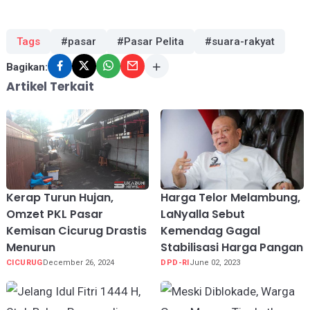
Tags
#pasar
#Pasar Pelita
#suara-rakyat
Bagikan:
Artikel Terkait
Kerap Turun Hujan,
Harga Telor Melambung,
Omzet PKL Pasar
LaNyalla Sebut
Kemisan Cicurug Drastis
Kemendag Gagal
Menurun
Stabilisasi Harga Pangan
CICURUG
December 26, 2024
DPD-RI
June 02, 2023