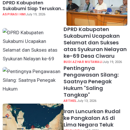
DPRD Kabupaten
Sukabumi Siap Teruskan
Aspirasi HMI ke Pusat Soal
ASPIRASI HMI
July 19, 2026
MBG hingga KDMP
DPRD Kabupaten
Sukabumi Ucapakan
Selamat dan Sukses
atas Syukuran Nelayan
ke-69 Desa Ciwaru
BUDI AZHAR MUTAWALI
July 19, 2026
Pentingnya
Pengawasan Silang:
Saatnya Penegak
Hukum "Saling
Tangkap"
ARTIKEL
July 13, 2026
Iran Luncurkan Rudal
ke Pangkalan AS di
Lima Negara Teluk