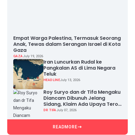
Empat Warga Palestina, Termasuk Seorang
Anak, Tewas dalam Serangan Israel di Kota
Gaza
GAZA
July 19, 2026
Iran Luncurkan Rudal ke
Pangkalan AS di Lima Negara
Teluk
HEADLINE
July 13, 2026
Roy Suryo dan dr Tifa Mengaku
Diancam Dibunuh Jelang
Sidang, Klaim Ada Upaya Teror
dan Intimidasi
DR TIFA
July 07, 2026
READMORE