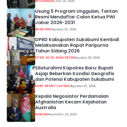
BERJAMAAH
Juni 26, 2020
Usung 5 Program Unggulan, Tantan
Resmi Mendaftar Calon Ketua PWI
Jabar 2026-2031
BANDUNG
Agustus 02, 2026
DPRD Kabupaten Sukabumi Kembali
Melaksanakan Rapat Paripurna
Tahun Sidang 2026
DPRD-KOTA-KABUPATEN
Agustus 03, 2026
Silaturahmi Kapolres Baru: Bupati
Asjap Beberkan Kondisi Geografis
dan Potensi Kabupaten Sukabumi
AKBP BENNY CAHYADI
Agustus 01, 2026
Kepala Negosiator Perdamaian
Afghanistan Kecam Kejahatan
Australia
ANKARA
November 23, 2020