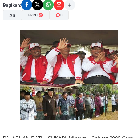
Bagikan:
Aa
PRINT
0
A-
A+