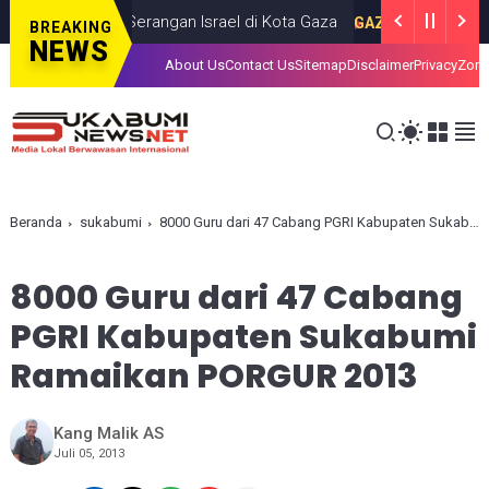
was dalam Serangan Israel di Kota Gaza
GAZA
JULY 19, 2026
BREAKING
NEWS
About Us
Contact Us
Sitemap
Disclaimer
Privacy
Zona
Beranda
sukabumi
8000 Guru dari 47 Cabang PGRI Kabupaten Sukabumi Ramaikan PORGUR 2013
8000 Guru dari 47 Cabang
PGRI Kabupaten Sukabumi
Ramaikan PORGUR 2013
Kang Malik AS
Juli 05, 2013