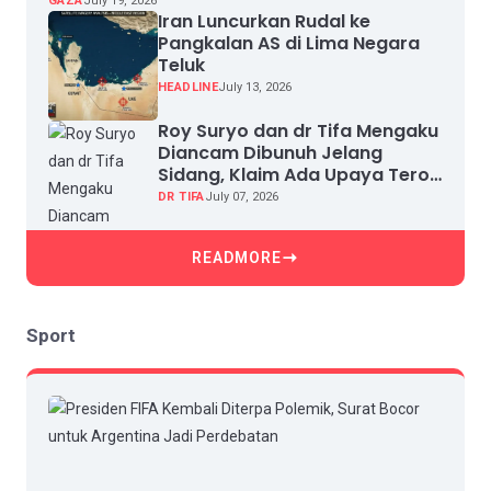
GAZA
July 19, 2026
Iran Luncurkan Rudal ke
Pangkalan AS di Lima Negara
Teluk
HEADLINE
July 13, 2026
Roy Suryo dan dr Tifa Mengaku
Diancam Dibunuh Jelang
Sidang, Klaim Ada Upaya Teror
dan Intimidasi
DR TIFA
July 07, 2026
READMORE
Sport