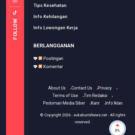
Tips Kesehatan
Info Kehilangan
FOLLOW
Info Lowongan Kerja
BERLANGGANAN
Postingan
Komentar
About Us
Contact Us
Privacy
Terms of Use
Tim Redaksi
Pedoman Media Siber
Karir
Info Iklan
© Copyright
2026
-
sukabumiNews.net
- All rights
reserved.
0%