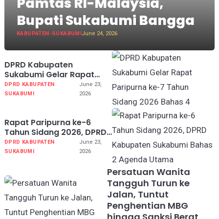
Pamtas RI-Malaysia,
Bupati Sukabumi Bangga
KABUPATEN-SUKABUMI
June 24, 2026
DPRD Kabupaten
Sukabumi Gelar Rapat
Paripurna ke-7 Tahun
DPRD KABUPATEN
June 23,
Sidang 2026 Bahas 4
SUKABUMI
2026
Agenda Utama
Rapat Paripurna ke-6
Tahun Sidang 2026, DPRD
Kabupaten Sukabumi
DPRD KABUPATEN
June 23,
Bahas 2 Agenda Utama
SUKABUMI
2026
Persatuan Wanita
Tangguh Turun ke
Jalan, Tuntut
Penghentian MBG
hingga Sanksi Berat