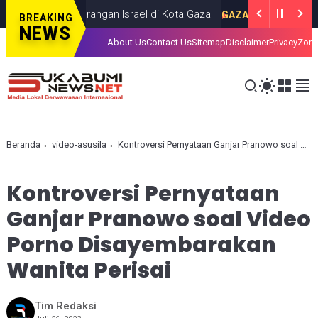
s dalam Serangan Israel di Kota Gaza
Ira
GAZA
JULY 19, 2026
BREAKING
NEWS
About Us
Contact Us
Sitemap
Disclaimer
Privacy
Zona
Beranda
video-asusila
Kontroversi Pernyataan Ganjar Pranowo soal Video Porno Disayembarakan Wanita Perisai
Kontroversi Pernyataan
Ganjar Pranowo soal Video
Porno Disayembarakan
Wanita Perisai
Tim Redaksi