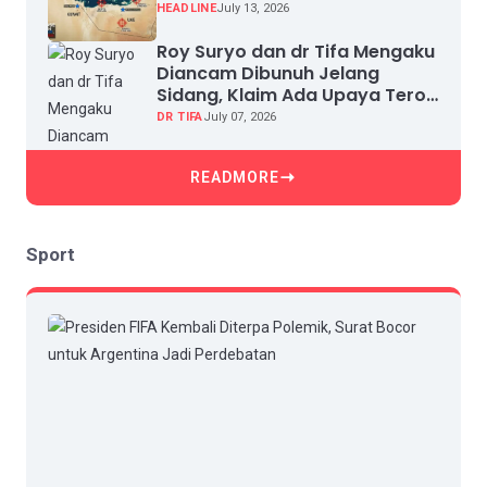
HEADLINE
July 13, 2026
Roy Suryo dan dr Tifa Mengaku
Diancam Dibunuh Jelang
Sidang, Klaim Ada Upaya Teror
dan Intimidasi
DR TIFA
July 07, 2026
READMORE
Sport