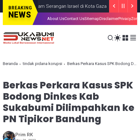
, Tewas dalam Serangan Israel di Kota Gaza
GAZA
JULY 19, 2026
BREAKING
NEWS
About Us
Contact Us
Sitemap
Disclaimer
Privacy
Zona
Beranda
tindak pidana korupsi
Berkas Perkara Kasus SPK Bodong Dinkes Kab Sukabumi Dilimpahkan ke PN Tipikor Bandung
Berkas Perkara Kasus SPK
Bodong Dinkes Kab
Sukabumi Dilimpahkan ke
PN Tipikor Bandung
Prim RK