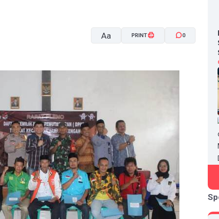
Aa
PRINT
0
A-
A+
Sp