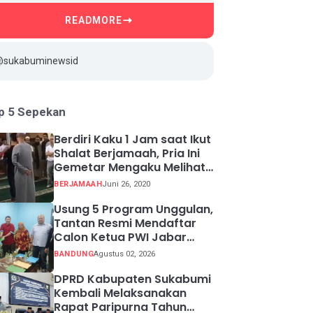
READMORE
@sukabuminewsid
p 5 Sepekan
Berdiri Kaku 1 Jam saat Ikut
Shalat Berjamaah, Pria Ini
Gemetar Mengaku Melihat
Api ketika Sadar
BERJAMAAH
Juni 26, 2020
Usung 5 Program Unggulan,
Tantan Resmi Mendaftar
Calon Ketua PWI Jabar
2026-2031
BANDUNG
Agustus 02, 2026
DPRD Kabupaten Sukabumi
Kembali Melaksanakan
Rapat Paripurna Tahun