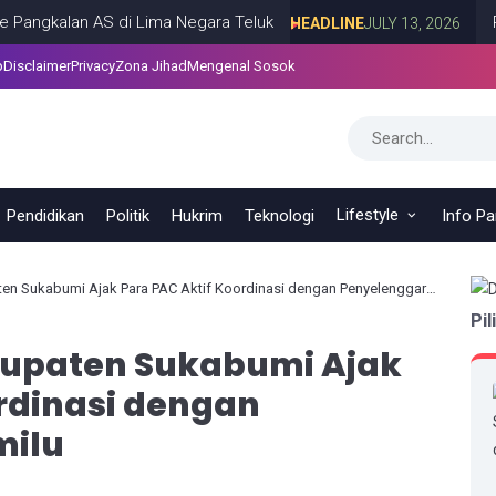
alan AS di Lima Negara Teluk
Roy Sur
HEADLINE
JULY 13, 2026
p
Disclaimer
Privacy
Zona Jihad
Mengenal Sosok
Lifestyle
Pendidikan
Politik
Hukrim
Teknologi
Info P
 Sukabumi Ajak Para PAC Aktif Koordinasi dengan Penyelenggara Pemilu
Pil
bupaten Sukabumi Ajak
rdinasi dengan
milu