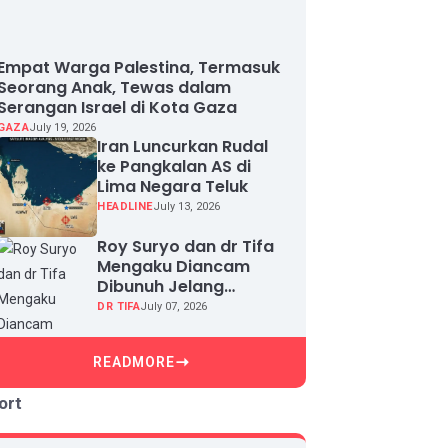
Empat Warga Palestina, Termasuk
Seorang Anak, Tewas dalam
Serangan Israel di Kota Gaza
GAZA
July 19, 2026
Iran Luncurkan Rudal
ke Pangkalan AS di
Lima Negara Teluk
HEADLINE
July 13, 2026
Roy Suryo dan dr Tifa
Mengaku Diancam
Dibunuh Jelang
Sidang, Klaim Ada
DR TIFA
July 07, 2026
Upaya Teror dan
Intimidasi
READMORE
ort