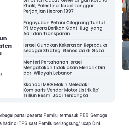
Smotrich Cabut Kewenangan Kota Al-
Khalil, Palestina: Israel Langgar
Perjanjian Hebron 1997
Paguyuban Petani Cilograng Tuntut
PT Mayora Berikan Ganti Rugi yang
Adil dan Transparan
hun
aten
Israel Gunakan Kekerasan Reproduksi
sebagai Strategi Genosida di Gaza
a
Menteri Pertahanan Israel
Mengatakan tidak akan Menarik Diri
dari Wilayah Lebanon
ha
Skandal MBG Makin Meledak!
Komisaris Vendor Motor Listrik Rp1
Triliun Resmi Jadi Tersangka
h berbagai partai peserta Pemilu, termasuk PBB. Semoga
a hadir di TPS saat Pemilu berlangsung," ucap Dini.