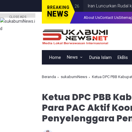
Iran Luncurkan Rudal ke Pangk
BREAKING
NEWS
CLOSE ADS
About Us
Contact Us
Sitema
News
Home
Dunia Islam
EkBis
Beranda
sukabumiNews
Ketua DPC PBB Kabupaten
Ketua DPC PBB Ka
Para PAC Aktif Koo
Penyelenggara Pe