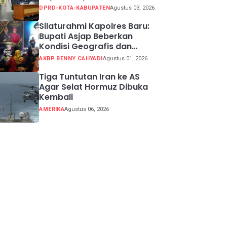
Sidang 2026
DPRD-KOTA-KABUPATEN
Agustus 03, 2026
Silaturahmi Kapolres Baru:
Bupati Asjap Beberkan
Kondisi Geografis dan
Potensi Kabupaten
AKBP BENNY CAHYADI
Agustus 01, 2026
Sukabumi
Tiga Tuntutan Iran ke AS
Agar Selat Hormuz Dibuka
Kembali
AMERIKA
Agustus 06, 2026