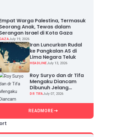
Empat Warga Palestina, Termasuk
Seorang Anak, Tewas dalam
Serangan Israel di Kota Gaza
GAZA
July 19, 2026
Iran Luncurkan Rudal
ke Pangkalan AS di
Lima Negara Teluk
HEADLINE
July 13, 2026
Roy Suryo dan dr Tifa
Mengaku Diancam
Dibunuh Jelang
Sidang, Klaim Ada
DR TIFA
July 07, 2026
Upaya Teror dan
Intimidasi
READMORE
ort