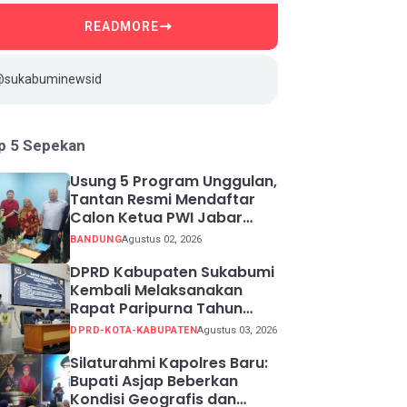
READMORE
@sukabuminewsid
p 5 Sepekan
Usung 5 Program Unggulan,
Tantan Resmi Mendaftar
Calon Ketua PWI Jabar
2026-2031
BANDUNG
Agustus 02, 2026
DPRD Kabupaten Sukabumi
Kembali Melaksanakan
Rapat Paripurna Tahun
Sidang 2026
DPRD-KOTA-KABUPATEN
Agustus 03, 2026
Silaturahmi Kapolres Baru:
Bupati Asjap Beberkan
Kondisi Geografis dan