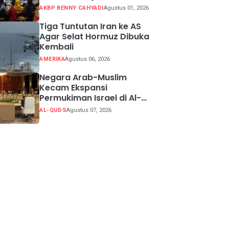
Potensi Kabupaten
AKBP BENNY CAHYADI
Agustus 01, 2026
Sukabumi
Tiga Tuntutan Iran ke AS
Agar Selat Hormuz Dibuka
Kembali
AMERIKA
Agustus 06, 2026
Negara Arab-Muslim
Kecam Ekspansi
Permukiman Israel di Al-
Quds Timur
AL-QUDS
Agustus 07, 2026