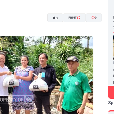
Aa
PRINT
0
A-
A+
Sp