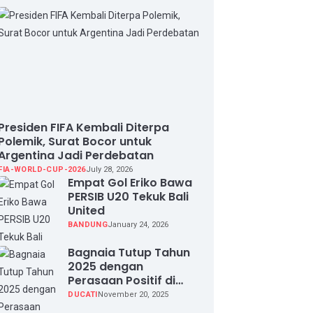
Presiden FIFA Kembali Diterpa
Polemik, Surat Bocor untuk
Argentina Jadi Perdebatan
FIA-WORLD-CUP-2026
July 28, 2026
Empat Gol Eriko Bawa
PERSIB U20 Tekuk Bali
United
BANDUNG
January 24, 2026
Bagnaia Tutup Tahun
2025 dengan
Perasaan Positif di
Valencia Test
DUCATI
November 20, 2025