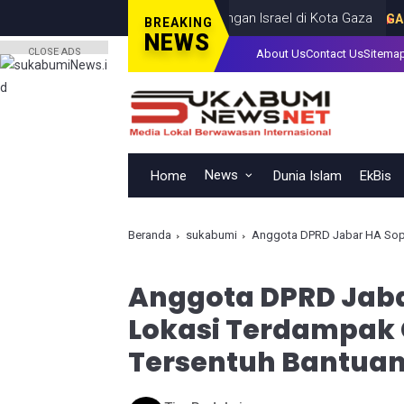
ang Anak, Tewas dalam Serangan Israel di Kota Gaza
GAZA
JULY 
BREAKING
NEWS
CLOSE ADS
About Us
Contact Us
Sitema
News
Home
Dunia Islam
EkBis
Beranda
sukabumi
Anggota DPRD Jabar HA Sopya
Anggota DPRD Jaba
Lokasi Terdampak
Tersentuh Bantua