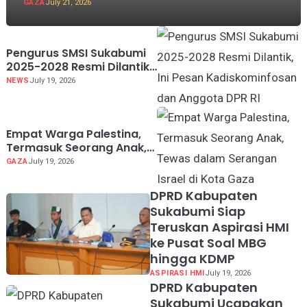
GAZA
July 21, 2026
Pengurus SMSI Sukabumi
2025-2028 Resmi Dilantik,
Ini Pesan Kadiskominfosan
NEWS
July 19, 2026
dan Anggota DPR RI
Empat Warga Palestina,
Termasuk Seorang Anak,
Tewas dalam Serangan
GAZA
July 19, 2026
Israel di Kota Gaza
DPRD Kabupaten
Sukabumi Siap
Teruskan Aspirasi HMI
ke Pusat Soal MBG
hingga KDMP
ASPIRASI HMI
July 19, 2026
DPRD Kabupaten
Sukabumi Ucapakan