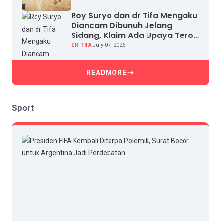
Roy Suryo dan dr Tifa Mengaku
Diancam Dibunuh Jelang
Sidang, Klaim Ada Upaya Teror
dan Intimidasi
DR TIFA
July 07, 2026
READMORE
Sport