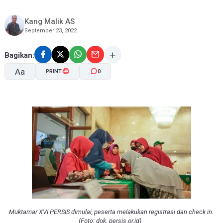
Kang Malik AS
September 23, 2022
Bagikan:
Aa
PRINT
0
A-
A+
Muktamar XVI PERSIS dimulai, peserta melakukan registrasi dan check in.
(Foto: dok. persis.or.id)