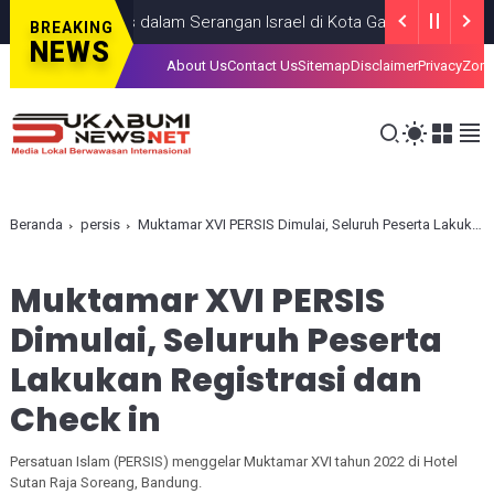
Anak, Tewas dalam Serangan Israel di Kota Gaza
GAZA
JULY 19, 
BREAKING
NEWS
About Us
Contact Us
Sitemap
Disclaimer
Privacy
Zona
Beranda
persis
Muktamar XVI PERSIS Dimulai, Seluruh Peserta Lakukan Registrasi dan Check in
Muktamar XVI PERSIS
Dimulai, Seluruh Peserta
Lakukan Registrasi dan
Check in
Persatuan Islam (PERSIS) menggelar Muktamar XVI tahun 2022 di Hotel
Sutan Raja Soreang, Bandung.