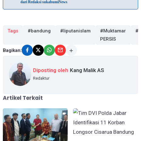
dari Redaksi sukabumiNews
Tags
#bandung
#liputanislam
#Muktamar
#p
PERSIS
Bagikan:
Diposting oleh
Kang Malik AS
Redaktur
Artikel Terkait