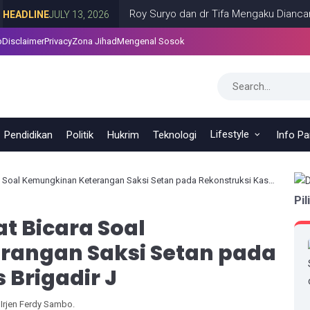
Roy Suryo dan dr Tifa Mengaku Diancam Dibunu
INE
JULY 13, 2026
p
Disclaimer
Privacy
Zona Jihad
Mengenal Sosok
Lifestyle
Pendidikan
Politik
Hukrim
Teknologi
Info P
al Kemungkinan Keterangan Saksi Setan pada Rekonstruksi Kasus Brigadir J
Pil
t Bicara Soal
rangan Saksi Setan pada
 Brigadir J
Irjen Ferdy Sambo.