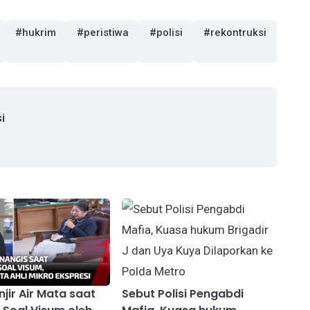
#hukrim
#peristiwa
#polisi
#rekontruksi
i
njir Air Mata saat
Sebut Polisi Pengabdi