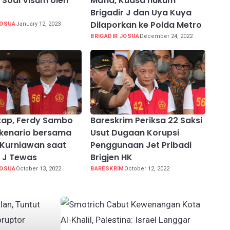
 Soal Visum oleh
Mafia, Kuasa hukum
Brigadir J dan Uya Kuya
Dilaporkan ke Polda Metro
JOSUA
January 12, 2023
BRIGADIR JOSUA
December 24, 2022
kap, Ferdy Sambo
Bareskrim Periksa 22 Saksi
Skenario bersama
Usut Dugaan Korupsi
Kurniawan saat
Penggunaan Jet Pribadi
r J Tewas
Brigjen HK
JOSUA
October 13, 2022
BARESKRIM
October 12, 2022