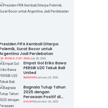
Presiden FIFA Kembali Diterpa
Polemik, Surat Bocor untuk
Argentina Jadi Perdebatan
FIA-WORLD-CUP-2026
July 28, 2026
Empat Gol Eriko Bawa
PERSIB U20 Tekuk Bali
United
BANDUNG
January 24, 2026
Bagnaia Tutup Tahun
2025 dengan
Perasaan Positif di
Valencia Test
DUCATI
November 20, 2025