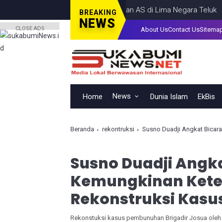
ran Luncurkan Rudal ke Pangkalan AS di Lima Negara Teluk
HEADL
BREAKING
NEWS
CLOSE ADS
About Us
Contact Us
Sitema
News
Home
Dunia Islam
EkBis
Beranda
rekontruksi
Susno Duadji Angkat Bicara So
Susno Duadji Angka
Kemungkinan Kete
Rekonstruksi Kasus
Rekonstuksi kasus pembunuhan Brigadir Josua oleh 