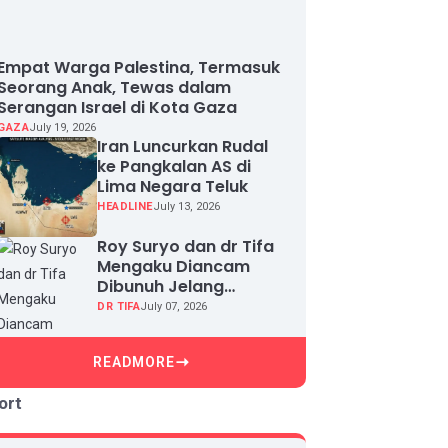
Empat Warga Palestina, Termasuk
Seorang Anak, Tewas dalam
Serangan Israel di Kota Gaza
GAZA
July 19, 2026
Iran Luncurkan Rudal
ke Pangkalan AS di
Lima Negara Teluk
HEADLINE
July 13, 2026
Roy Suryo dan dr Tifa
Mengaku Diancam
Dibunuh Jelang
Sidang, Klaim Ada
DR TIFA
July 07, 2026
Upaya Teror dan
Intimidasi
READMORE
ort