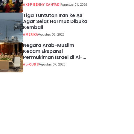
Potensi Kabupaten
AKBP BENNY CAHYADI
Agustus 01, 2026
Sukabumi
Tiga Tuntutan Iran ke AS
Agar Selat Hormuz Dibuka
Kembali
AMERIKA
Agustus 06, 2026
Negara Arab-Muslim
Kecam Ekspansi
Permukiman Israel di Al-
Quds Timur
AL-QUDS
Agustus 07, 2026