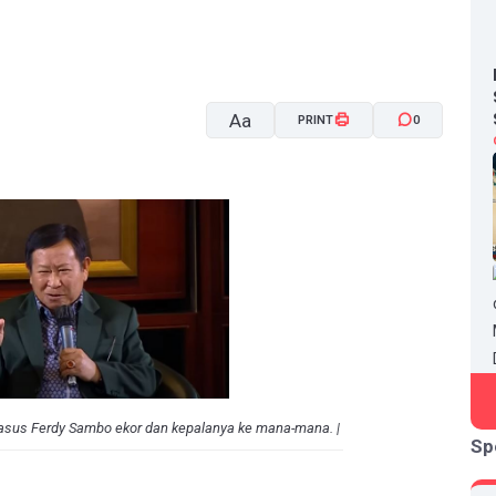
Aa
PRINT
0
A-
A+
kasus Ferdy Sambo ekor dan kepalanya ke mana-mana. |
Sp