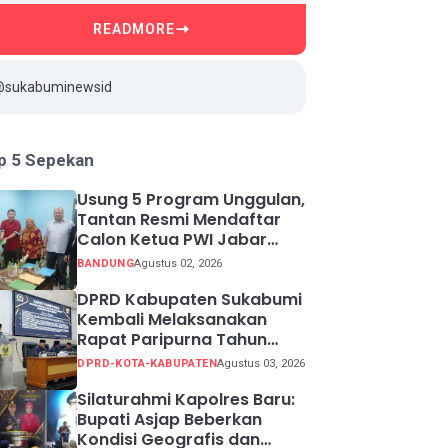
READMORE
@sukabuminewsid
p 5 Sepekan
Usung 5 Program Unggulan,
Tantan Resmi Mendaftar
Calon Ketua PWI Jabar
2026-2031
BANDUNG
Agustus 02, 2026
DPRD Kabupaten Sukabumi
Kembali Melaksanakan
Rapat Paripurna Tahun
Sidang 2026
DPRD-KOTA-KABUPATEN
Agustus 03, 2026
Silaturahmi Kapolres Baru:
Bupati Asjap Beberkan
Kondisi Geografis dan