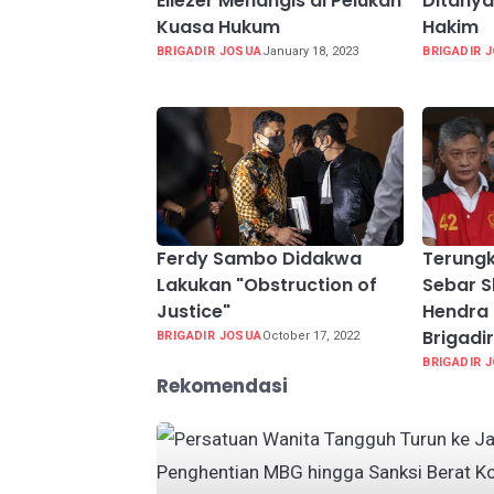
Eliezer Menangis di Pelukan
Ditanya
Kuasa Hukum
Hakim
BRIGADIR JOSUA
January 18, 2023
BRIGADIR 
Ferdy Sambo Didakwa
Terung
Lakukan "Obstruction of
Sebar 
Justice"
Hendra 
Brigadi
BRIGADIR JOSUA
October 17, 2022
BRIGADIR 
Rekomendasi