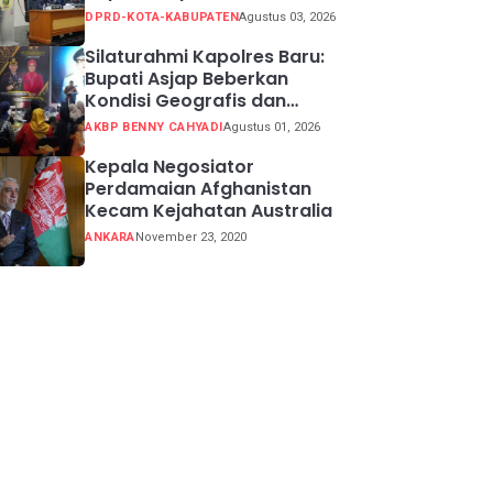
Sidang 2026
DPRD-KOTA-KABUPATEN
Agustus 03, 2026
Silaturahmi Kapolres Baru:
Bupati Asjap Beberkan
Kondisi Geografis dan
Potensi Kabupaten
AKBP BENNY CAHYADI
Agustus 01, 2026
Sukabumi
Kepala Negosiator
Perdamaian Afghanistan
Kecam Kejahatan Australia
ANKARA
November 23, 2020