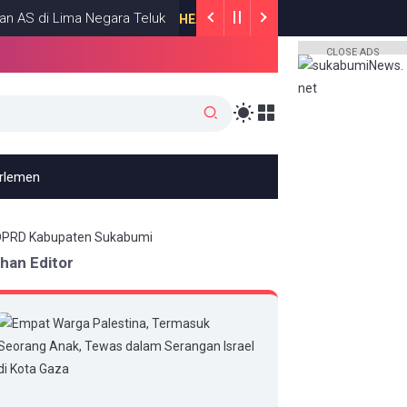
i Lima Negara Teluk
Roy Suryo dan dr
HEADLINE
JULY 13, 2026
CLOSE ADS
arlemen
ihan Editor