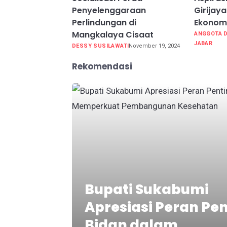
Penyelenggaraan
Girijay
Perlindungan di
Ekonomi
Mangkalaya Cisaat
ANGGOTA 
JABAR
DESSY SUSILAWATI
November 19, 2024
Rekomendasi
Bupati Sukabumi
Apresiasi Peran Pe
Bidan dalam