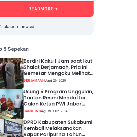
READMORE
@sukabuminewsid
p 5 Sepekan
Berdiri Kaku 1 Jam saat Ikut
Shalat Berjamaah, Pria Ini
Gemetar Mengaku Melihat
Api ketika Sadar
BERJAMAAH
Juni 26, 2020
Usung 5 Program Unggulan,
Tantan Resmi Mendaftar
Calon Ketua PWI Jabar
2026-2031
BANDUNG
Agustus 02, 2026
DPRD Kabupaten Sukabumi
Kembali Melaksanakan
Rapat Paripurna Tahun