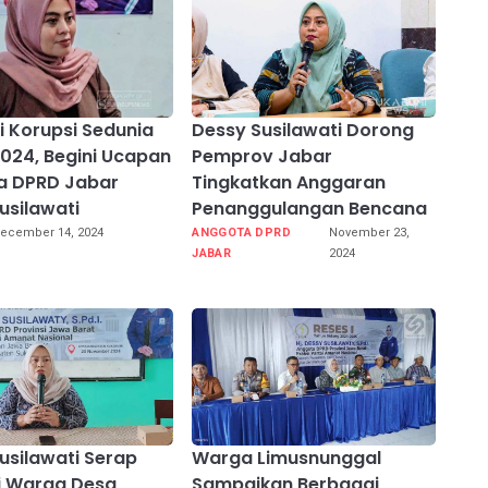
ti Korupsi Sedunia
Dessy Susilawati Dorong
024, Begini Ucapan
Pemprov Jabar
a DPRD Jabar
Tingkatkan Anggaran
usilawati
Penanggulangan Bencana
ecember 14, 2024
ANGGOTA DPRD
November 23,
JABAR
2024
usilawati Serap
Warga Limusnunggal
i Warga Desa
Sampaikan Berbagai