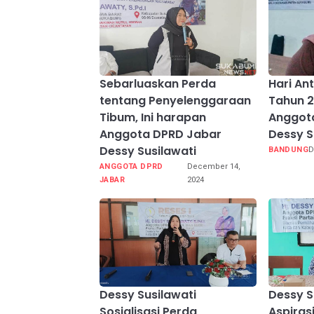
Sebarluaskan Perda
Hari An
tentang Penyelenggaraan
Tahun 2
Tibum, Ini harapan
Anggot
Anggota DPRD Jabar
Dessy S
Dessy Susilawati
BANDUNG
D
ANGGOTA DPRD
December 14,
JABAR
2024
Dessy Susilawati
Dessy S
Sosialisasi Perda
Aspiras