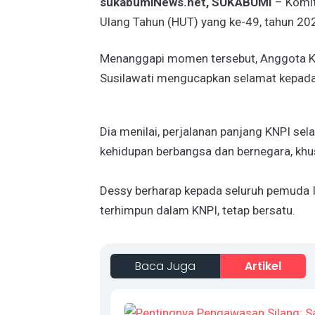
sukabumiNews.net, SUKABUMI
– Komit
Ulang Tahun (HUT) yang ke-49, tahun 20
Menanggapi momen tersebut, Anggota K
Susilawati mengucapkan selamat kepada K
Dia menilai, perjalanan panjang KNPI s
kehidupan berbangsa dan bernegara, kh
Dessy berharap kepada seluruh pemuda 
terhimpun dalam KNPI, tetap bersatu.
Baca Juga
Artikel