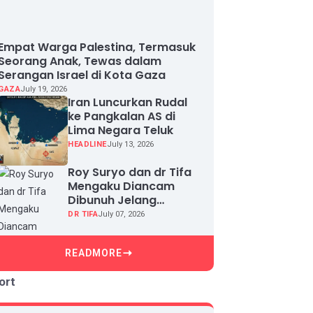
Empat Warga Palestina, Termasuk
Seorang Anak, Tewas dalam
Serangan Israel di Kota Gaza
GAZA
July 19, 2026
Iran Luncurkan Rudal
ke Pangkalan AS di
Lima Negara Teluk
HEADLINE
July 13, 2026
Roy Suryo dan dr Tifa
Mengaku Diancam
Dibunuh Jelang
Sidang, Klaim Ada
DR TIFA
July 07, 2026
Upaya Teror dan
Intimidasi
READMORE
ort