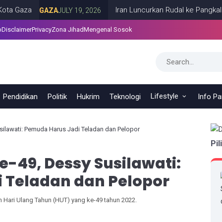
za
Iran Luncurkan Rudal ke Pangkalan AS d
GAZA
JULY 19, 2026
p
Disclaimer
Privacy
Zona Jihad
Mengenal Sosok
Lifestyle
Pendidikan
Politik
Hukrim
Teknologi
Info P
ilawati: Pemuda Harus Jadi Teladan dan Pelopor
Pil
-49, Dessy Susilawati:
 Teladan dan Pelopor
 Hari Ulang Tahun (HUT) yang ke-49 tahun 2022.