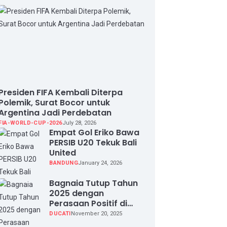
Presiden FIFA Kembali Diterpa
Polemik, Surat Bocor untuk
Argentina Jadi Perdebatan
FIA-WORLD-CUP-2026
July 28, 2026
Empat Gol Eriko Bawa
PERSIB U20 Tekuk Bali
United
BANDUNG
January 24, 2026
Bagnaia Tutup Tahun
2025 dengan
Perasaan Positif di
Valencia Test
DUCATI
November 20, 2025