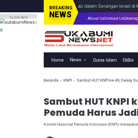
 Termasuk Seorang Anak, Tewas dalam Serangan Israel di Kota Ga
BREAKING
NEWS
CLOSE ADS
About Us
Contact Us
Sitema
News
Home
Dunia Islam
EkBis
Beranda
KNPI
Sambut HUT KNPI ke-49, Dessy Sus
Sambut HUT KNPI ke
Pemuda Harus Jadi
Komite Nasional Pemuda Indonesia (KNPI) merayakan