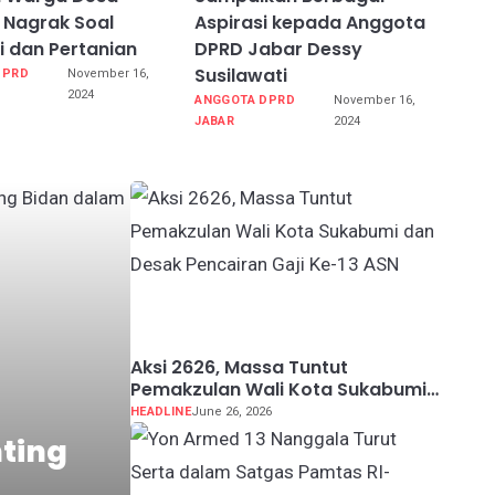
a Nagrak Soal
Aspirasi kepada Anggota
 dan Pertanian
DPRD Jabar Dessy
Susilawati
DPRD
November 16,
2024
ANGGOTA DPRD
November 16,
JABAR
2024
Aksi 2626, Massa Tuntut
Pemakzulan Wali Kota Sukabumi
dan Desak Pencairan Gaji Ke-13
HEADLINE
June 26, 2026
ASN
nting