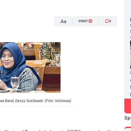
Aa
PRINT
0
A-
A+
 Barat, Dessy Susilawati. (Foto: Istimewa)
Sp