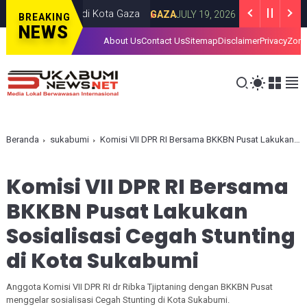
an Israel di Kota Gaza
Iran Luncurkan Ru
GAZA
JULY 19, 2026
BREAKING
NEWS
About Us
Contact Us
Sitemap
Disclaimer
Privacy
Zona
Beranda
sukabumi
Komisi VII DPR RI Bersama BKKBN Pusat Lakukan Sosialisasi Cegah Stunting di Kota Sukabumi
Komisi VII DPR RI Bersama
BKKBN Pusat Lakukan
Sosialisasi Cegah Stunting
di Kota Sukabumi
Anggota Komisi VII DPR RI dr Ribka Tjiptaning dengan BKKBN Pusat
menggelar sosialisasi Cegah Stunting di Kota Sukabumi.