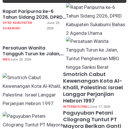
Rapat Paripurna ke-6
Tahun Sidang 2026, DPRD
Kabupaten Sukabumi
DPRD KABUPATEN
June 23,
Bahas 2 Agenda Utama
SUKABUMI
2026
Persatuan Wanita
Tangguh Turun ke Jalan,
Tuntut Penghentian MBG
MBG
June 20, 2026
hingga Sanksi Berat
Koruptor
Smotrich Cabut
Kewenangan Kota Al-
Khalil, Palestina: Israel
Langgar Perjanjian
Hebron 1997
INTERNASIONAL
June 17, 2026
Paguyuban Petani
Cilograng Tuntut PT
Mayora Berikan Ganti