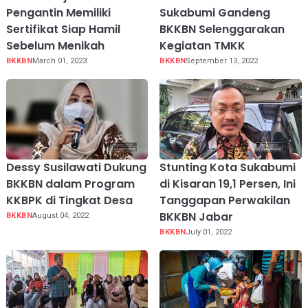
Pengantin Memiliki
Sukabumi Gandeng
Sertifikat Siap Hamil
BKKBN Selenggarakan
Sebelum Menikah
Kegiatan TMKK
BKKBN
March 01, 2023
BKKBN
September 13, 2022
Dessy Susilawati Dukung
Stunting Kota Sukabumi
BKKBN dalam Program
di Kisaran 19,1 Persen, Ini
KKBPK di Tingkat Desa
Tanggapan Perwakilan
BKKBN Jabar
BKKBN
August 04, 2022
BKKBN
July 01, 2022