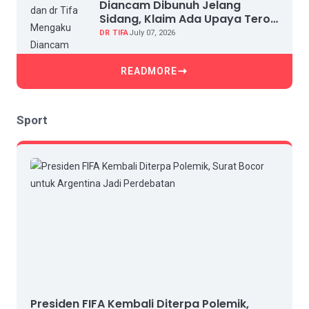
Diancam Dibunuh Jelang
Sidang, Klaim Ada Upaya Teror
dan Intimidasi
DR TIFA
July 07, 2026
READMORE
Sport
Presiden FIFA Kembali Diterpa Polemik,