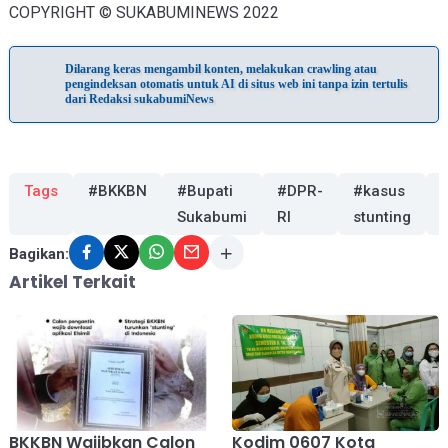
COPYRIGHT © SUKABUMINEWS 2022
Dilarang keras mengambil konten, melakukan crawling atau
pengindeksan otomatis untuk AI di situs web ini tanpa izin tertulis
dari Redaksi sukabumiNews
Tags
#BKKBN
#Bupati
#DPR-
#kasus
Sukabumi
RI
stunting
Bagikan:
Artikel Terkait
BKKBN Wajibkan Calon
Kodim 0607 Kota