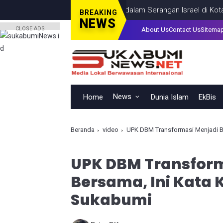
ermasuk Seorang Anak, Tewas dalam Serangan Israel di Kota Gaza
BREAKING
NEWS
CLOSE ADS
About Us
Contact Us
Sitema
News
Home
Dunia Islam
EkBis
Beranda
video
UPK DBM Transformasi Menjadi 
UPK DBM Transfor
Bersama, Ini Kata
Sukabumi