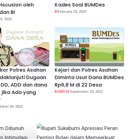
iscusion oleh
Kades Soal BUMDes
dan BI
BI
February 23, 2023
4, 2023
pikor Polres Asahan
Kejari dan Polres Asahan
ndaklanjuti Dugaan
Diminta Usut Dana BUMDes
 DD, ADD dan dana
Rp6,8 M di 22 Desa
jika Ada yang
BUMDES
September 23, 2022
r
tober 04, 2022