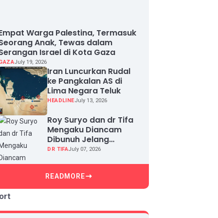
Empat Warga Palestina, Termasuk
Seorang Anak, Tewas dalam
Serangan Israel di Kota Gaza
GAZA
July 19, 2026
Iran Luncurkan Rudal
ke Pangkalan AS di
Lima Negara Teluk
HEADLINE
July 13, 2026
Roy Suryo dan dr Tifa
Mengaku Diancam
Dibunuh Jelang
Sidang, Klaim Ada
DR TIFA
July 07, 2026
Upaya Teror dan
Intimidasi
READMORE
ort