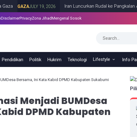
Iran Luncurkan Rudal ke Pangkalan AS di 
GAZA
JULY 19, 2026
p
Disclaimer
Privacy
Zona Jihad
Mengenal Sosok
Lifestyle
Pendidikan
Politik
Hukrim
Teknologi
Info P
BUMDesa Bersama, Ini Kata Kabid DPMD Kabupaten Sukabumi
Pil
masi Menjadi BUMDesa
 Kabid DPMD Kabupaten