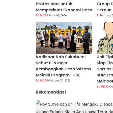
Profesional untuk
Group D
Memperkuat Ekonomi Desa
Hergun 
BUMDES
June 08, 2026
BI
February 2
Kadispar Kab Sukabumi
Unit Ti
Sebut PLN Ingin
Siap Ti
Kembangkan Desa Wisata
Korupsi
Melalui Program TJSL
BUMDes 
Melapo
BUMDES
October 27, 2022
BUMDES
Oc
Rekomendasi