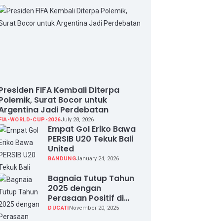
Presiden FIFA Kembali Diterpa
Polemik, Surat Bocor untuk
Argentina Jadi Perdebatan
FIA-WORLD-CUP-2026
July 28, 2026
Empat Gol Eriko Bawa
PERSIB U20 Tekuk Bali
United
BANDUNG
January 24, 2026
Bagnaia Tutup Tahun
2025 dengan
Perasaan Positif di
Valencia Test
DUCATI
November 20, 2025