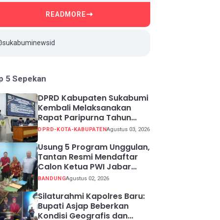
READMORE
@sukabuminewsid
p 5 Sepekan
DPRD Kabupaten Sukabumi
Kembali Melaksanakan
Rapat Paripurna Tahun
Sidang 2026
DPRD-KOTA-KABUPATEN
Agustus 03, 2026
Usung 5 Program Unggulan,
Tantan Resmi Mendaftar
Calon Ketua PWI Jabar
2026-2031
BANDUNG
Agustus 02, 2026
Silaturahmi Kapolres Baru:
Bupati Asjap Beberkan
Kondisi Geografis dan