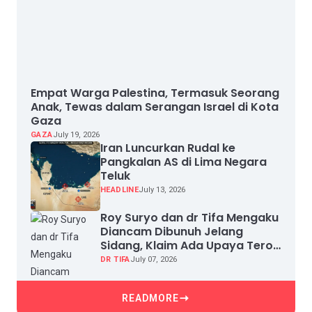
Empat Warga Palestina, Termasuk Seorang
Anak, Tewas dalam Serangan Israel di Kota
Gaza
GAZA
July 19, 2026
Iran Luncurkan Rudal ke
Pangkalan AS di Lima Negara
Teluk
HEADLINE
July 13, 2026
Roy Suryo dan dr Tifa Mengaku
Diancam Dibunuh Jelang
Sidang, Klaim Ada Upaya Teror
dan Intimidasi
DR TIFA
July 07, 2026
READMORE