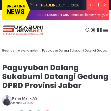
ima Negara Teluk
Roy Suryo dan dr Ti
HEADLINE
JULY 13, 2026
BREAKING
NEWS
About Us
Contact Us
Sitemap
Disclaimer
Privacy
Zona
Beranda
wayang golek
Paguyuban Dalang Sukabumi Datangi Gedung DPRD Provinsi Jabar
Paguyuban Dalang
Sukabumi Datangi Gedung
DPRD Provinsi Jabar
Kang Malik AS
Januari 23, 2022