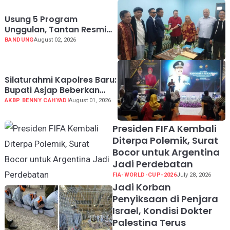
Usung 5 Program
Unggulan, Tantan Resmi
Mendaftar Calon Ketua
BANDUNG
August 02, 2026
PWI Jabar 2026-2031
Silaturahmi Kapolres Baru:
Bupati Asjap Beberkan
Kondisi Geografis dan
AKBP BENNY CAHYADI
August 01, 2026
Potensi Kabupaten
Sukabumi
Presiden FIFA Kembali
Diterpa Polemik, Surat
Bocor untuk Argentina
Jadi Perdebatan
FIA-WORLD-CUP-2026
July 28, 2026
Jadi Korban
Penyiksaan di Penjara
Israel, Kondisi Dokter
Palestina Terus