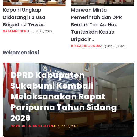
Kapolri Ungkap
Marwan Minta
Didatangi FS Usai
Pemerintah dan DPR
Brigadir J Tewas
Bentuk Tim Ad Hoc
Tuntaskan Kasus
DALAMNEGERI
August 25, 2022
Brigadir J
BRIGADIR JOSUA
August 25, 2022
Rekomendasi
DPRD Kabupaten
Sukabumi Kembali
Melaksanakan Rapat
Paripurna Tahun Sidang
2026
DPRD-KOTA-KABUPATEN
August 03, 2026