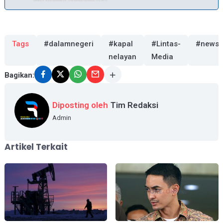
Tags
#dalamnegeri
#kapal
#Lintas-
#news
nelayan
Media
Bagikan:
Diposting oleh
Tim Redaksi
Admin
Artikel Terkait