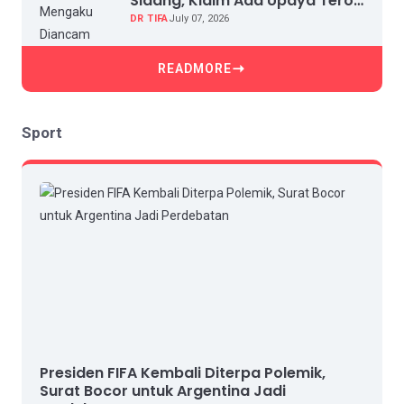
Sidang, Klaim Ada Upaya Teror
dan Intimidasi
DR TIFA
July 07, 2026
READMORE
Sport
Presiden FIFA Kembali Diterpa Polemik,
Surat Bocor untuk Argentina Jadi