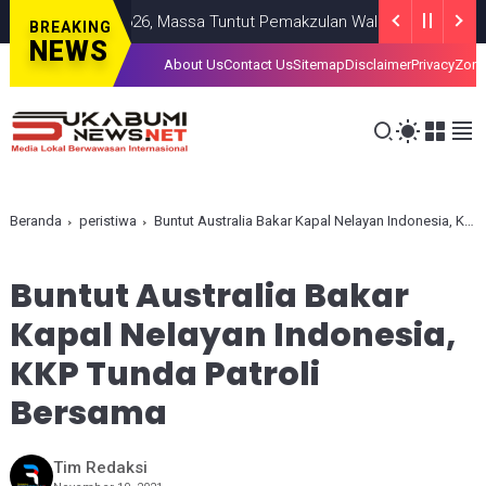
Aksi 2626, Massa Tuntut Pemakzulan Wali Kota Sukabumi dan 
BREAKING
NEWS
About Us
Contact Us
Sitemap
Disclaimer
Privacy
Zona
Beranda
peristiwa
Buntut Australia Bakar Kapal Nelayan Indonesia, KKP Tunda Patroli Bersama
Buntut Australia Bakar
Kapal Nelayan Indonesia,
KKP Tunda Patroli
Bersama
Tim Redaksi