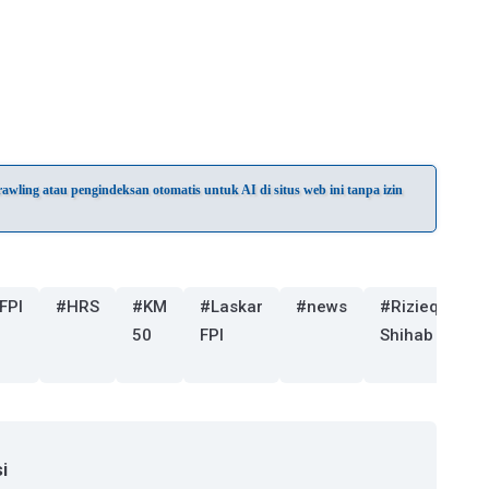
wling atau pengindeksan otomatis untuk AI di situs web ini tanpa izin
FPI
#HRS
#KM
#Laskar
#news
#Rizieq
#
50
FPI
Shihab
Al
J
i