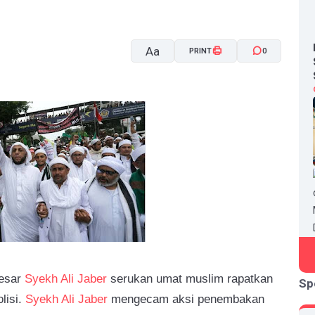
Aa
PRINT
0
A-
A+
besar
Syekh Ali Jaber
serukan umat muslim rapatkan
Sp
lisi.
Syekh Ali Jaber
mengecam aksi penembakan