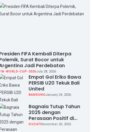
Presiden FIFA Kembali Diterpa
Polemik, Surat Bocor untuk
Argentina Jadi Perdebatan
FIA-WORLD-CUP-2026
July 28, 2026
Empat Gol Eriko Bawa
PERSIB U20 Tekuk Bali
United
BANDUNG
January 24, 2026
Bagnaia Tutup Tahun
2025 dengan
Perasaan Positif di
Valencia Test
DUCATI
November 20, 2025