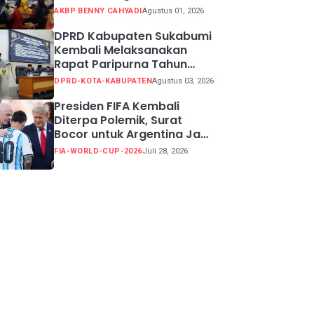
Potensi Kabupaten
AKBP BENNY CAHYADI
Agustus 01, 2026
Sukabumi
DPRD Kabupaten Sukabumi
Kembali Melaksanakan
Rapat Paripurna Tahun
Sidang 2026
DPRD-KOTA-KABUPATEN
Agustus 03, 2026
Presiden FIFA Kembali
Diterpa Polemik, Surat
Bocor untuk Argentina Jadi
Perdebatan
FIA-WORLD-CUP-2026
Juli 28, 2026