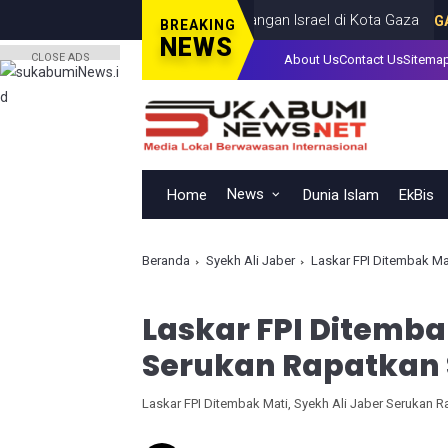
rang Anak, Tewas dalam Serangan Israel di Kota Gaza
GAZA
JULY
BREAKING
NEWS
CLOSE ADS
About Us
Contact Us
Sitema
News
Home
Dunia Islam
EkBis
Beranda
Syekh Ali Jaber
Laskar FPI Ditembak Ma
Laskar FPI Ditemba
Serukan Rapatkan 
Laskar FPI Ditembak Mati, Syekh Ali Jaber Serukan 