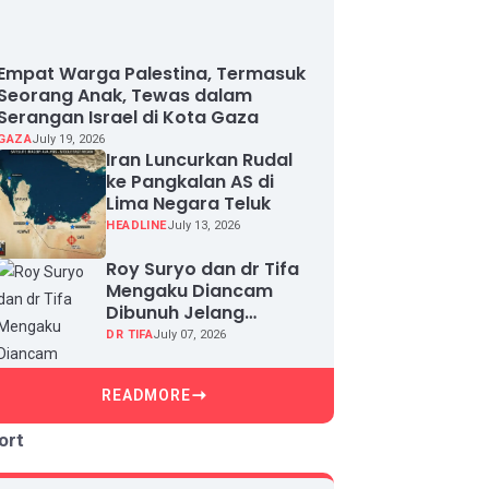
Empat Warga Palestina, Termasuk
Seorang Anak, Tewas dalam
Serangan Israel di Kota Gaza
GAZA
July 19, 2026
Iran Luncurkan Rudal
ke Pangkalan AS di
Lima Negara Teluk
HEADLINE
July 13, 2026
Roy Suryo dan dr Tifa
Mengaku Diancam
Dibunuh Jelang
Sidang, Klaim Ada
DR TIFA
July 07, 2026
Upaya Teror dan
Intimidasi
READMORE
ort