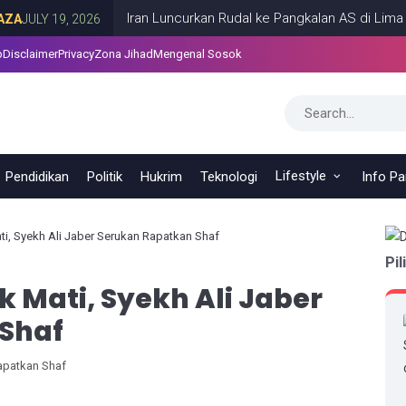
Iran Luncurkan Rudal ke Pangkalan AS di Lima Negara 
 19, 2026
p
Disclaimer
Privacy
Zona Jihad
Mengenal Sosok
Lifestyle
Pendidikan
Politik
Hukrim
Teknologi
Info P
ti, Syekh Ali Jaber Serukan Rapatkan Shaf
Pil
k Mati, Syekh Ali Jaber
Shaf
Rapatkan Shaf