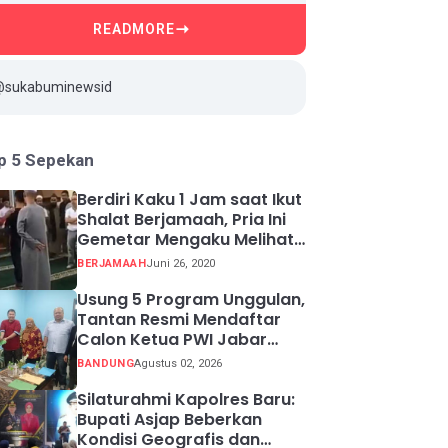
READMORE
@sukabuminewsid
p 5 Sepekan
Berdiri Kaku 1 Jam saat Ikut
Shalat Berjamaah, Pria Ini
Gemetar Mengaku Melihat
Api ketika Sadar
BERJAMAAH
Juni 26, 2020
Usung 5 Program Unggulan,
Tantan Resmi Mendaftar
Calon Ketua PWI Jabar
2026-2031
BANDUNG
Agustus 02, 2026
Silaturahmi Kapolres Baru:
Bupati Asjap Beberkan
Kondisi Geografis dan