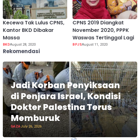
Kecewa Tak Lulus CPNS,
CPNS 2019 Diangkat
Kantor BKD Dibakar
November 2020, PPPK
Massa
Waswas Tertinggal Lagi
BKD
August 28, 2020
BPJS
August 11, 2020
Rekomendasi
Jadi Korban Penyiksaan
di Penjara Israel, Kondisi
Dokter Palestina Terus
Memburuk
GAZA
July 26, 2026