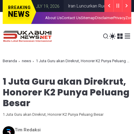
aza
Iran Luncurkan Rudal ke Pangkalan AS 
GAZA
JULY 19, 2026
BREAKING
NEWS
About Us
Contact Us
Sitemap
Disclaimer
Privacy
Zona
Beranda
news
1 Juta Guru akan Direkrut, Honorer K2 Punya Peluang Besar
1 Juta Guru akan Direkrut,
Honorer K2 Punya Peluang
Besar
1 Juta Guru akan Direkrut, Honorer K2 Punya Peluang Besar
Tim Redaksi