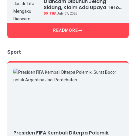
Diancam Dibunuh Jelang
Sidang, Klaim Ada Upaya Teror
dan Intimidasi
DR TIFA
July 07, 2026
READMORE
Sport
Presiden FIFA Kembali Diterpa Polemik,