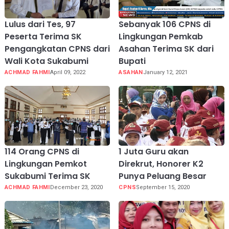
Lulus dari Tes, 97
Sebanyak 106 CPNS di
Peserta Terima SK
Lingkungan Pemkab
Pengangkatan CPNS dari
Asahan Terima SK dari
Wali Kota Sukabumi
Bupati
ACHMAD FAHMI
April 09, 2022
ASAHAN
January 12, 2021
114 Orang CPNS di
1 Juta Guru akan
Lingkungan Pemkot
Direkrut, Honorer K2
Sukabumi Terima SK
Punya Peluang Besar
ACHMAD FAHMI
December 23, 2020
CPNS
September 15, 2020