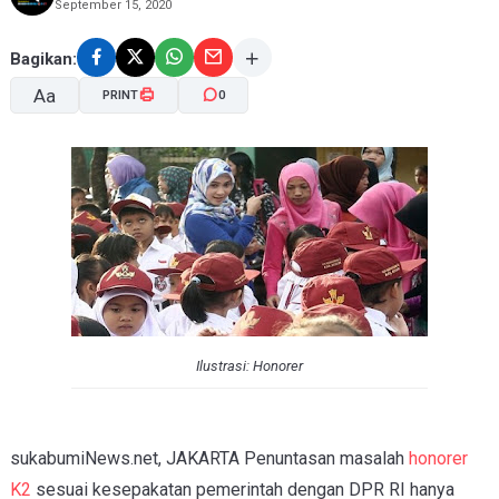
September 15, 2020
Bagikan:
Aa
PRINT
0
A-
A+
Ilustrasi: Honorer
sukabumiNews.net, JAKARTA Penuntasan masalah
honorer
K2
sesuai kesepakatan pemerintah dengan DPR RI hanya