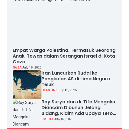
Empat Warga Palestina, Termasuk Seorang
Anak, Tewas dalam Serangan Israel di Kota
Gaza
GAZA
July 19, 2026
Iran Luncurkan Rudal ke
Pangkalan AS di Lima Negara
Teluk
HEADLINE
July 13, 2026
Roy Suryo dan dr Tifa Mengaku
Diancam Dibunuh Jelang
Sidang, Klaim Ada Upaya Teror
dan Intimidasi
DR TIFA
July 07, 2026