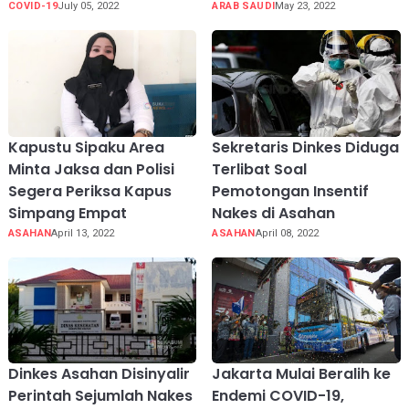
COVID-19
July 05, 2022
ARAB SAUDI
May 23, 2022
Kapustu Sipaku Area
Sekretaris Dinkes Diduga
Minta Jaksa dan Polisi
Terlibat Soal
Segera Periksa Kapus
Pemotongan Insentif
Simpang Empat
Nakes di Asahan
ASAHAN
April 13, 2022
ASAHAN
April 08, 2022
Dinkes Asahan Disinyalir
Jakarta Mulai Beralih ke
Perintah Sejumlah Nakes
Endemi COVID-19,