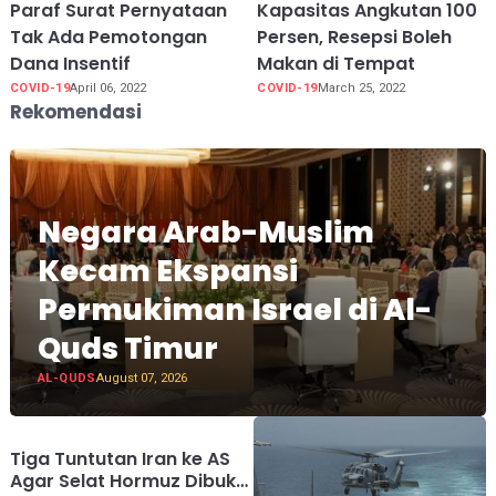
Paraf Surat Pernyataan
Kapasitas Angkutan 100
Tak Ada Pemotongan
Persen, Resepsi Boleh
Dana Insentif
Makan di Tempat
COVID-19
April 06, 2022
COVID-19
March 25, 2022
Rekomendasi
Negara Arab-Muslim
Kecam Ekspansi
Permukiman Israel di Al-
Quds Timur
AL-QUDS
August 07, 2026
Tiga Tuntutan Iran ke AS
Agar Selat Hormuz Dibuka