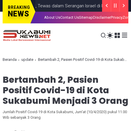
rang Anak, Tewas dalam Serangan Israel di Kota Gaza
GAZA
JULY
BREAKING
NEWS
About Us
Contact Us
Sitemap
Disclaimer
Privacy
Zona
Beranda
update
Bertambah 2, Pasien Positif Covid-19 di Kota Sukabumi Menjadi 3 Orang
Bertambah 2, Pasien
Positif Covid-19 di Kota
Sukabumi Menjadi 3 Orang
Jumlah Positif Covid-19 di Kota Sukabumi, Jum'at (10/4/2020) pukul 11.00
Wib sebanyak 3 Orang