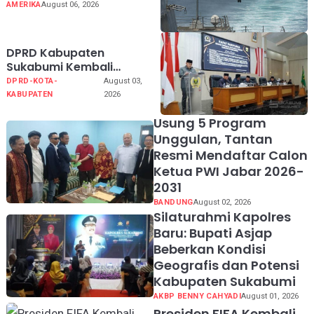
Kembali
AMERIKA
August 06, 2026
DPRD Kabupaten
Sukabumi Kembali
Melaksanakan Rapat
DPRD-KOTA-
August 03,
Paripurna Tahun Sidang
KABUPATEN
2026
2026
Usung 5 Program
Unggulan, Tantan
Resmi Mendaftar Calon
Ketua PWI Jabar 2026-
2031
BANDUNG
August 02, 2026
Silaturahmi Kapolres
Baru: Bupati Asjap
Beberkan Kondisi
Geografis dan Potensi
Kabupaten Sukabumi
AKBP BENNY CAHYADI
August 01, 2026
Presiden FIFA Kembali