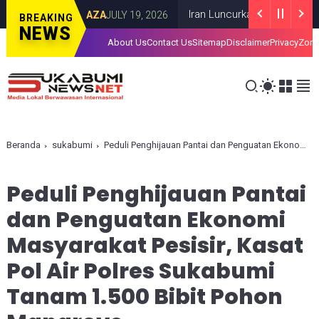
Kota Gaza
Iran Luncurkan Rudal ke Pangkal
GAZA
JULY 19, 2026
BREAKING
NEWS
About Us
Contact Us
Sitemap
Disclaimer
Privacy
Zona
Beranda
sukabumi
Peduli Penghijauan Pantai dan Penguatan Ekonomi Masyarakat Pesisir, Kasat Pol Air Polres Sukabumi Tanam 1.500 Bibit Pohon Mangrove
Peduli Penghijauan Pantai
dan Penguatan Ekonomi
Masyarakat Pesisir, Kasat
Pol Air Polres Sukabumi
Tanam 1.500 Bibit Pohon