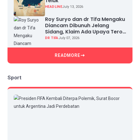
Teluk
HEADLINE
July 13, 2026
Roy Suryo dan dr Tifa Mengaku
Diancam Dibunuh Jelang
Sidang, Klaim Ada Upaya Teror
dan Intimidasi
DR TIFA
July 07, 2026
READMORE
Sport