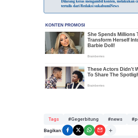
Dilarang keras mengambil konten, melakukan cra
tertulis dari Redaksi sukabumiNews
Tags
#Gegerbitung
#news
#p
Bagikan: