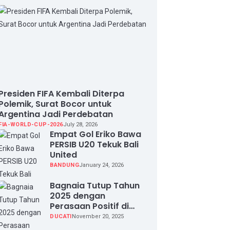
Presiden FIFA Kembali Diterpa
Polemik, Surat Bocor untuk
Argentina Jadi Perdebatan
FIA-WORLD-CUP-2026
July 28, 2026
Empat Gol Eriko Bawa
PERSIB U20 Tekuk Bali
United
BANDUNG
January 24, 2026
Bagnaia Tutup Tahun
2025 dengan
Perasaan Positif di
Valencia Test
DUCATI
November 20, 2025