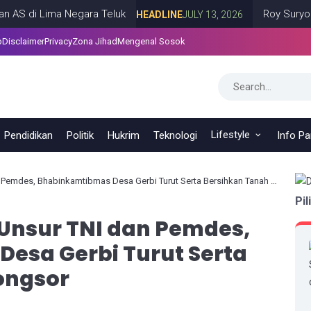
 Lima Negara Teluk
Roy Suryo dan dr T
HEADLINE
JULY 13, 2026
p
Disclaimer
Privacy
Zona Jihad
Mengenal Sosok
Lifestyle
Pendidikan
Politik
Hukrim
Teknologi
Info P
emdes, Bhabinkamtibmas Desa Gerbi Turut Serta Bersihkan Tanah Longsor
Pil
 Unsur TNI dan Pemdes,
esa Gerbi Turut Serta
ongsor