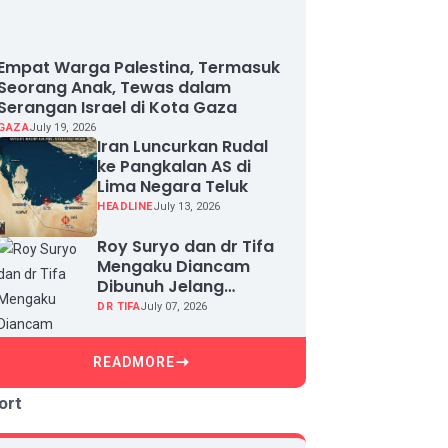
Empat Warga Palestina, Termasuk
Seorang Anak, Tewas dalam
Serangan Israel di Kota Gaza
GAZA
July 19, 2026
Iran Luncurkan Rudal
ke Pangkalan AS di
Lima Negara Teluk
HEADLINE
July 13, 2026
Roy Suryo dan dr Tifa
Mengaku Diancam
Dibunuh Jelang
Sidang, Klaim Ada
DR TIFA
July 07, 2026
Upaya Teror dan
Intimidasi
READMORE
ort