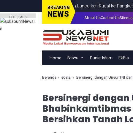
Iran Luncurkan Rudal ke Pangkalan AS di
BREAKING
NEWS
CLOSE ADS
About Us
Contact Us
Sitema
News
Home
Dunia Islam
EkBis
Beranda
sosial
Bersinergi dengan Unsur TNI dan P
Bersinergi dengan
Bhabinkamtibmas D
Bersihkan Tanah L