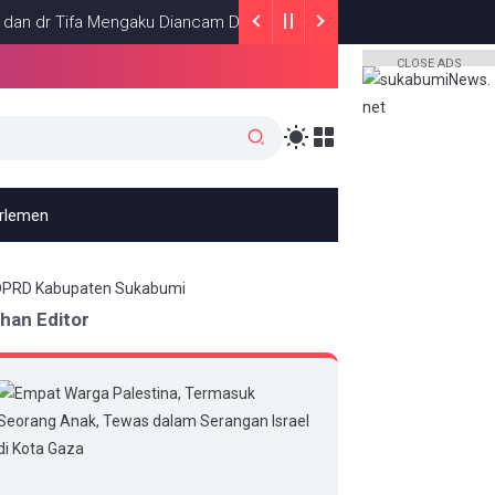
ifa Mengaku Diancam Dibunuh Jelang Sidang, Klaim Ada Upaya Tero
CLOSE ADS
arlemen
ihan Editor