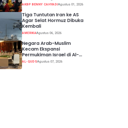
Potensi Kabupaten
AKBP BENNY CAHYADI
Agustus 01, 2026
Sukabumi
Tiga Tuntutan Iran ke AS
Agar Selat Hormuz Dibuka
Kembali
AMERIKA
Agustus 06, 2026
Negara Arab-Muslim
Kecam Ekspansi
Permukiman Israel di Al-
Quds Timur
AL-QUDS
Agustus 07, 2026