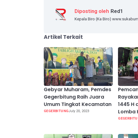
Diposting oleh
Red1
Kepala Biro (Ka Biro) www.sukabu
Artikel Terkait
Gebyar Muharam, Pemdes
Pemcam
Gegerbitung Raih Juara
Rayakan
Umum Tingkat Kecamatan
1445 H 
Lomba
GEGERBITUNG
July 20, 2023
GEGERBIT