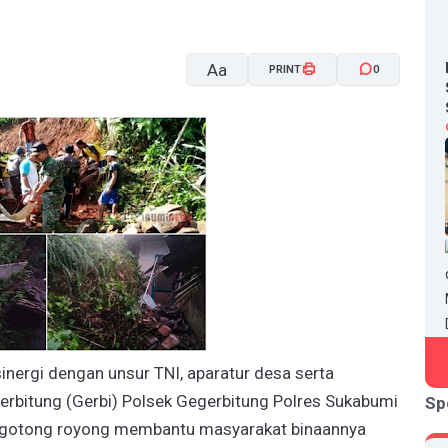
Aa
PRINT
0
A-
A+
ergi dengan unsur TNI, aparatur desa serta
rbitung (Gerbi) Polsek Gegerbitung Polres Sukabumi
Sp
bergotong royong membantu masyarakat binaannya