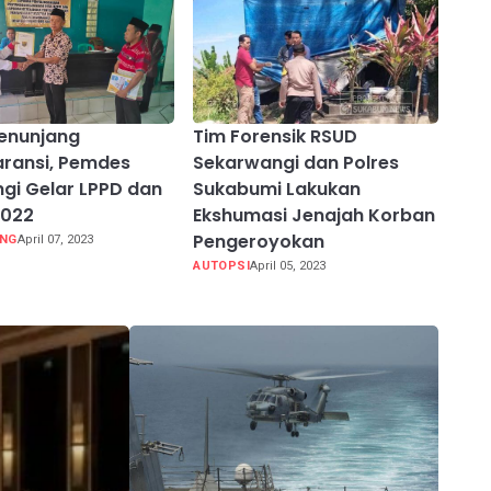
enunjang
Tim Forensik RSUD
ransi, Pemdes
Sekarwangi dan Polres
gi Gelar LPPD dan
Sukabumi Lakukan
2022
Ekshumasi Jenajah Korban
Pengeroyokan
UNG
April 07, 2023
AUTOPSI
April 05, 2023