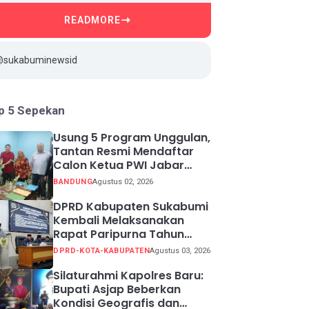
READMORE
@sukabuminewsid
p 5 Sepekan
Usung 5 Program Unggulan,
Tantan Resmi Mendaftar
Calon Ketua PWI Jabar
2026-2031
BANDUNG
Agustus 02, 2026
DPRD Kabupaten Sukabumi
Kembali Melaksanakan
Rapat Paripurna Tahun
Sidang 2026
DPRD-KOTA-KABUPATEN
Agustus 03, 2026
Silaturahmi Kapolres Baru:
Bupati Asjap Beberkan
Kondisi Geografis dan