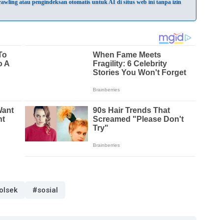
wling atau pengindeksan otomatis untuk AI di situs web ini tanpa izin
olsek
#sosial