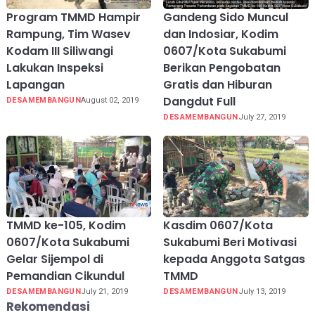
Program TMMD Hampir
Gandeng Sido Muncul
Rampung, Tim Wasev
dan Indosiar, Kodim
Kodam III Siliwangi
0607/Kota Sukabumi
Lakukan Inspeksi
Berikan Pengobatan
Lapangan
Gratis dan Hiburan
Dangdut Full
DESAMEMBANGUN
August 02, 2019
DESAMEMBANGUN
July 27, 2019
TMMD ke-105, Kodim
Kasdim 0607/Kota
0607/Kota Sukabumi
Sukabumi Beri Motivasi
Gelar Sijempol di
kepada Anggota Satgas
Pemandian Cikundul
TMMD
DESAMEMBANGUN
July 21, 2019
DESAMEMBANGUN
July 13, 2019
Rekomendasi