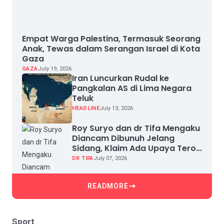
Empat Warga Palestina, Termasuk Seorang
Anak, Tewas dalam Serangan Israel di Kota
Gaza
GAZA
July 19, 2026
Iran Luncurkan Rudal ke
Pangkalan AS di Lima Negara
Teluk
HEADLINE
July 13, 2026
Roy Suryo dan dr Tifa Mengaku
Diancam Dibunuh Jelang
Sidang, Klaim Ada Upaya Teror
dan Intimidasi
DR TIFA
July 07, 2026
READMORE
Sport