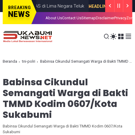
e Pangkalan AS di Lima Negara Teluk
R
HEADLINE
JULY 13, 2026
BREAKING
NEWS
About Us
Contact Us
Sitemap
Disclaimer
Privacy
Zona
Beranda
tni-polri
Babinsa Cikundul Semangati Warga di Bakti TMMD Kodim 0607/Kota Sukabumi
Babinsa Cikundul
Semangati Warga di Bakti
TMMD Kodim 0607/Kota
Sukabumi
Babinsa Cikundul Semangati Warga di Bakti TMMD Kodim 0607/Kota
Sukabumi