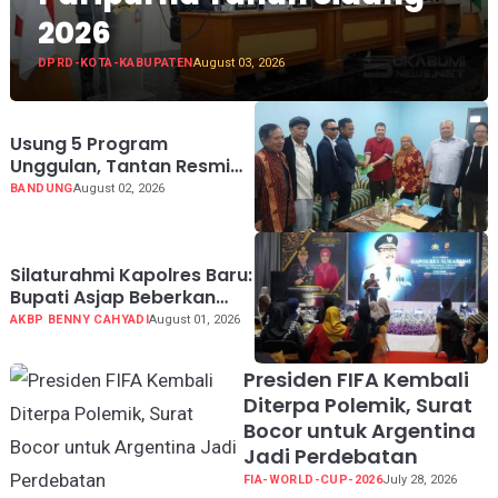
2026
DPRD-KOTA-KABUPATEN
August 03, 2026
Usung 5 Program
Unggulan, Tantan Resmi
Mendaftar Calon Ketua
BANDUNG
August 02, 2026
PWI Jabar 2026-2031
Silaturahmi Kapolres Baru:
Bupati Asjap Beberkan
Kondisi Geografis dan
AKBP BENNY CAHYADI
August 01, 2026
Potensi Kabupaten
Sukabumi
Presiden FIFA Kembali
Diterpa Polemik, Surat
Bocor untuk Argentina
Jadi Perdebatan
FIA-WORLD-CUP-2026
July 28, 2026