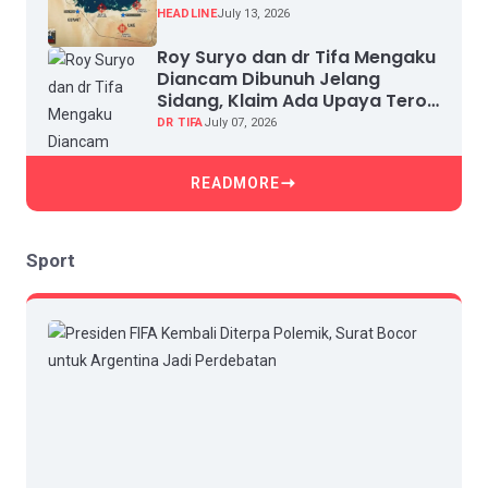
HEADLINE
July 13, 2026
Roy Suryo dan dr Tifa Mengaku
Diancam Dibunuh Jelang
Sidang, Klaim Ada Upaya Teror
dan Intimidasi
DR TIFA
July 07, 2026
READMORE
Sport