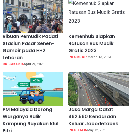
Ribuan Pemudik Padati
Kemenhub Siapkan
Stasiun Pasar Senen-
Ratusan Bus Mudik
Gambir pada H+2
Gratis 2023
Lebaran
INFOMUDIK
March 13, 2023
DKI JAKARTA
April 24, 2023
PM Malaysia Dorong
Jasa Marga Catat
Warganya Balik
462.560 Kendaraan
Kampung Rayakan Idul
Keluar Jabodetabek
Fitri
INFO-LALIN
May 12, 2021