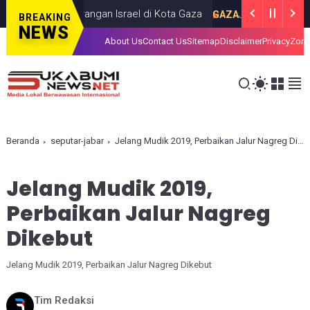
 dalam Serangan Israel di Kota Gaza
Iran
GAZA
JULY 19, 2026
BREAKING
NEWS
About Us
Contact Us
Sitemap
Disclaimer
Privacy
Zona
Beranda
seputar-jabar
Jelang Mudik 2019, Perbaikan Jalur Nagreg Dikebut
Jelang Mudik 2019,
Perbaikan Jalur Nagreg
Dikebut
Jelang Mudik 2019, Perbaikan Jalur Nagreg Dikebut
Tim Redaksi