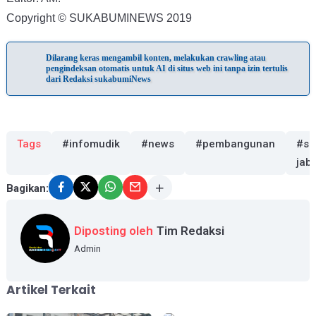
Copyright © SUKABUMINEWS 2019
Dilarang keras mengambil konten, melakukan crawling atau
pengindeksan otomatis untuk AI di situs web ini tanpa izin tertulis
dari Redaksi sukabumiNews
Tags
#infomudik
#news
#pembangunan
#se
jab
Bagikan:
Diposting oleh
Tim Redaksi
Admin
Artikel Terkait